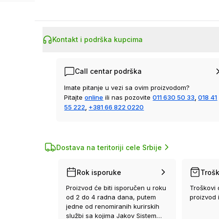
Kontakt i podrška kupcima
Call centar podrška
Imate pitanje u vezi sa ovim proizvodom?
Pitajte
online
ili nas pozovite
011 630 50 33
,
018 41
55 222
,
+381 66 822 0220
Dostava na teritoriji cele Srbije
Rok isporuke
Trošk
Proizvod će biti isporučen u roku
Troškovi 
od 2 do 4 radna dana, putem
proizvod 
jedne od renomiranih kurirskih
službi sa kojima Jakov Sistem