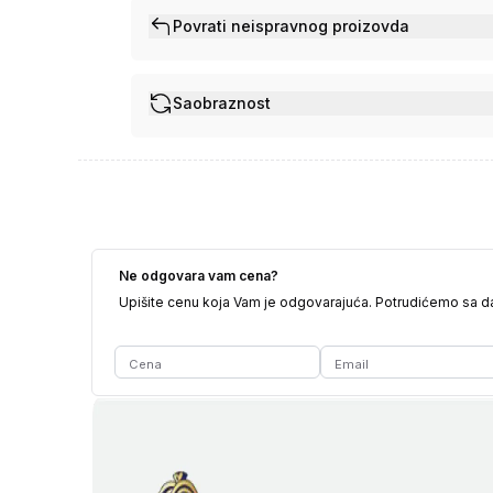
Povrati neispravnog proizovda
Saobraznost
Ne odgovara vam cena?
Upišite cenu koja Vam je odgovarajuća. Potrudićemo sa 