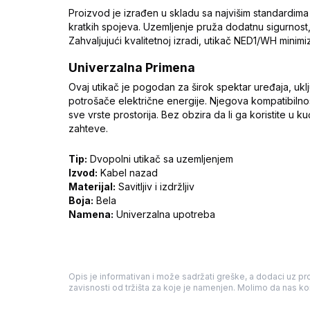
Proizvod je izrađen u skladu sa najvišim standardima
kratkih spojeva. Uzemljenje pruža dodatnu sigurnost, 
Zahvaljujući kvalitetnoj izradi, utikač NED1/WH minimi
Univerzalna Primena
Ovaj utikač je pogodan za širok spektar uređaja, ukl
potrošače električne energije. Njegova kompatibilno
sve vrste prostorija. Bez obzira da li ga koristite u k
zahteve.
Tip:
Dvopolni utikač sa uzemljenjem
Izvod:
Kabel nazad
Materijal:
Savitljiv i izdržljiv
Boja:
Bela
Namena:
Univerzalna upotreba
Opis je informativan i može sadržati greške, a dodaci uz pro
zavisnosti od tržišta za koje je namenjen. Molimo da nas kon