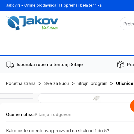
Jakov.rs – Online prodavnica | IT oprema i bela tehnika
Isporuka robe na teritoriji Srbije
Pra
>
>
>
Početna strana
Sve za kuću
Strujni program
Utičnice
Ocene i utisci
Pitanja i odgovori
Kako biste ocenili ovaj proizvod na skali od 1 do 5?