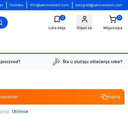
|
|
|
as
Podrška
info@jakovsistem.com
beograd@jakovsistem.com
0
0
Lista želja
Prijavi se
Moja korpa
 proizvod?
Šta u slučaju oštećenja robe?
popustom!
Kopiraj
orija:
Utičnice