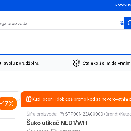
Pozovi n
ti svoju porudžbinu
Šta ako želim da vratim
Kupi, oceni i dobićeš promo kod sa neverovatnim 
-
17
%
Šifra proizvoda:
STP001423A00000
•
Brend:
•
Kateg
Šuko utikač NED1/WH