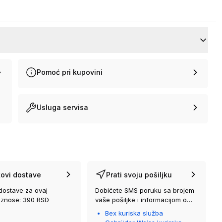
Pomoć pri kupovini
Usluga servisa
ovi dostave
Prati svoju pošiljku
dostave za ovaj
Dobićete SMS poruku sa brojem
iznose: 390 RSD
vaše pošiljke i informacijom o
kurirskoj službi koja će vam je
Bex kuriska služba
isporučiti.