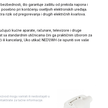
 bezbednosti, što garantuje zaštitu od prekida napona i
posebno pri korišćenju osetljivih elektronskih uređaja.
zira rizik od pregorevanja i drugih električnih kvarlova.
jučujući kućne aparate, računare, televizore i druge
st sa standardnim utičnicama čini ga praktičnim izborom za
ući ili kancelariji, Uko utikač NED1/WH će ispuniti sve vaše
izvod mogu varirati ili nedostajati u
taktirate za tačne informacije.