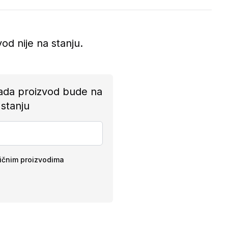
vod nije na stanju.
ada proizvod bude na
stanju
ličnim proizvodima