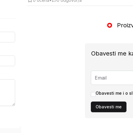
0
ocena
•
0
odgovor/a
Proiz
Obavesti me k
Obavesti me i o s
Obavesti me