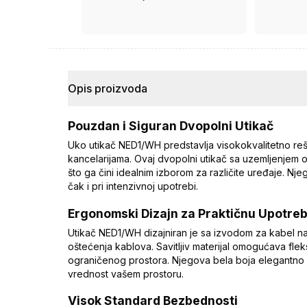
ima ugovor.
Opis proizvoda
Pouzdan i Siguran Dvopolni Utikač
Uko utikač NED1/WH predstavlja visokokvalitetno r
kancelarijama. Ovaj dvopolni utikač sa uzemljenjem
što ga čini idealnim izborom za različite uređaje. Nje
čak i pri intenzivnoj upotrebi.
Ergonomski Dizajn za Praktičnu Upotre
Utikač NED1/WH dizajniran je sa izvodom za kabel naz
oštećenja kablova. Savitljiv materijal omogućava flek
ograničenog prostora. Njegova bela boja elegantno 
vrednost vašem prostoru.
Visok Standard Bezbednosti