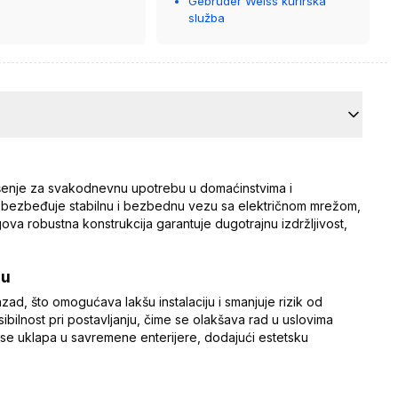
Gebrüder Weiss kurirska
služba
ešenje za svakodnevnu upotrebu u domaćinstvima i
 obezbeđuje stabilnu i bezbednu vezu sa električnom mrežom,
gova robustna konstrukcija garantuje dugotrajnu izdržljivost,
bu
ad, što omogućava lakšu instalaciju i smanjuje rizik od
sibilnost pri postavljanju, čime se olakšava rad u uslovima
se uklapa u savremene enterijere, dodajući estetsku