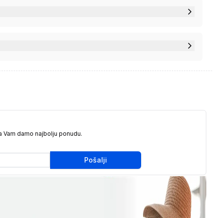
da Vam damo najbolju ponudu.
Pošalji