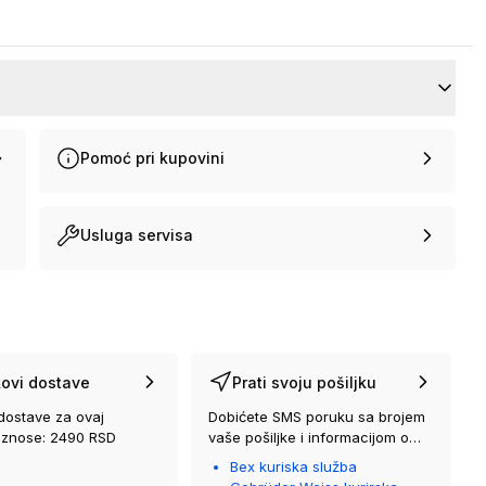
Pomoć pri kupovini
Usluga servisa
ovi dostave
Prati svoju pošiljku
dostave za ovaj
Dobićete SMS poruku sa brojem
iznose: 2490 RSD
vaše pošiljke i informacijom o
kurirskoj službi koja će vam je
Bex kuriska služba
isporučiti.