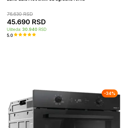
76.630
RSD
45.690
RSD
Ušteda:
30.940
RSD
5.0
-
34
%