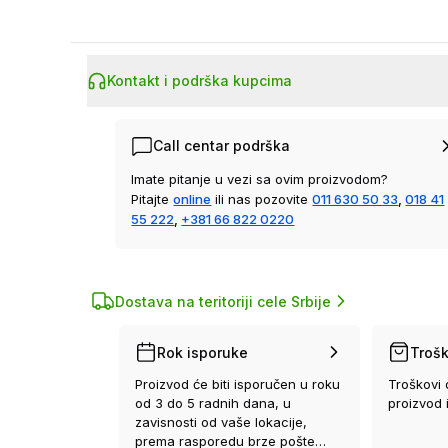
Kontakt i podrška kupcima
Call centar podrška
Imate pitanje u vezi sa ovim proizvodom?
Pitajte
online
ili nas pozovite
011 630 50 33
,
018 41
55 222
,
+381 66 822 0220
Dostava na teritoriji cele Srbije
Rok isporuke
Trošk
Proizvod će biti isporučen u roku
Troškovi 
od 3 do 5 radnih dana, u
proizvod 
zavisnosti od vaše lokacije,
prema rasporedu brze pošte