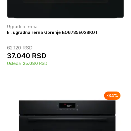
Ugradna rerna
El. ugradna rerna Gorenje BO6735E02BKOT
62.120
RSD
37.040
RSD
Ušteda:
25.080
RSD
-
34
%