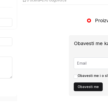
0
ocena
•
0
odgovor/a
Proiz
Obavesti me k
Obavesti me i o s
Obavesti me