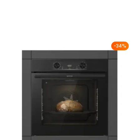
-
34
%