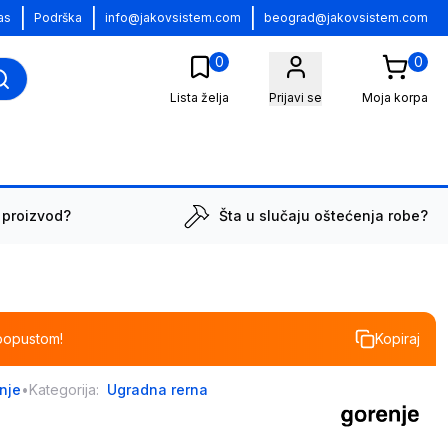
|
|
|
as
Podrška
info@jakovsistem.com
beograd@jakovsistem.com
0
0
Lista želja
Prijavi se
Moja korpa
 proizvod?
Šta u slučaju oštećenja robe?
popustom!
Kopiraj
nje
•
Kategorija:
Ugradna rerna