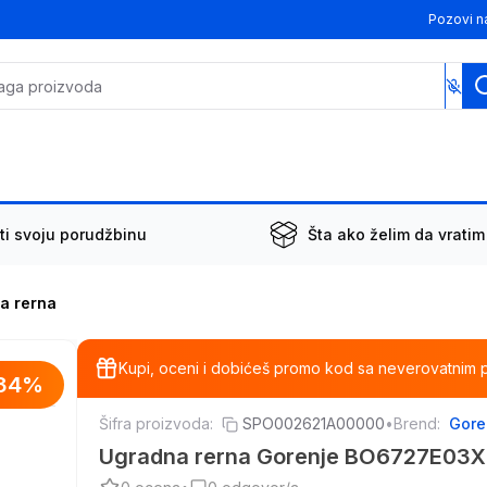
Pozovi n
ti svoju porudžbinu
Šta ako želim da vratim
a rerna
Kupi, oceni i dobićeš promo kod sa neverovatnim 
34
%
Šifra proizvoda:
SPO002621A00000
•
Brend:
Gore
Ugradna rerna Gorenje BO6727E03X