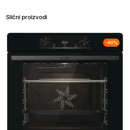
Slični proizvodi
-
40
%