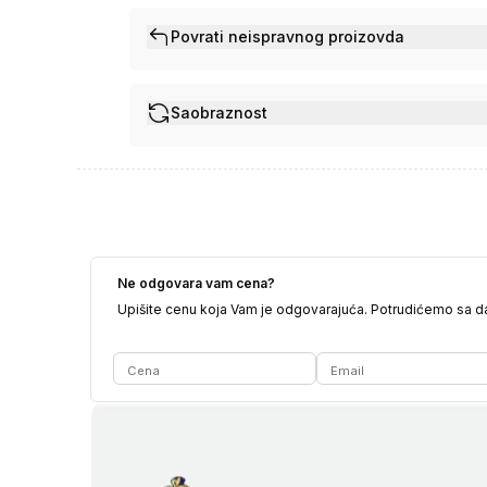
Povrati neispravnog proizovda
Saobraznost
Ne odgovara vam cena?
Upišite cenu koja Vam je odgovarajuća. Potrudićemo sa 