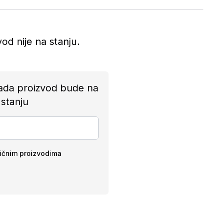
vod nije na stanju.
ada proizvod bude na
stanju
ličnim proizvodima