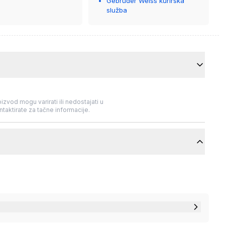
Gebrüder Weiss kurirska
služba
izvod mogu varirati ili nedostajati u
taktirate za tačne informacije.