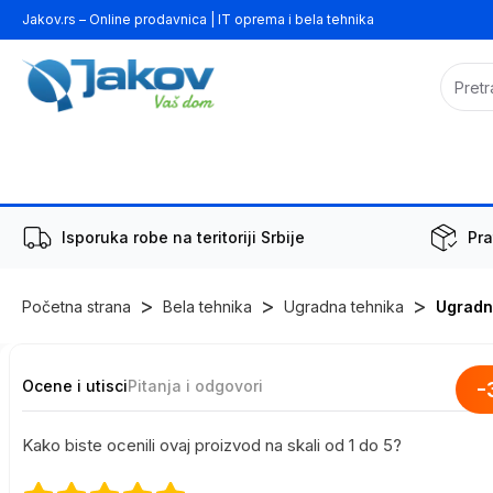
Jakov.rs – Online prodavnica | IT oprema i bela tehnika
Isporuka robe na teritoriji Srbije
Pra
>
>
>
Početna strana
Bela tehnika
Ugradna tehnika
Ugradn
Ocene i utisci
Pitanja i odgovori
-
Kako biste ocenili ovaj proizvod na skali od 1 do 5?