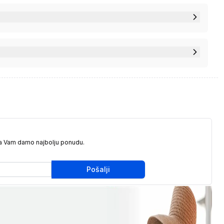
da Vam damo najbolju ponudu.
Pošalji