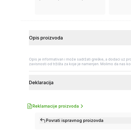
Gebrüder Weiss.
Opis proizvoda
Opis je informativan i može sadržati greške, a dodaci uz pro
zavisnosti od tržišta za koje je namenjen. Molimo da nas kon
Deklaracija
Reklamacije proizvoda
Povrati ispravnog proizovda