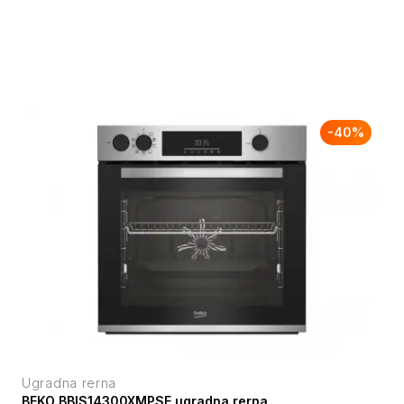
-
40
%
Ugradna rerna
BEKO BBIS14300XMPSE ugradna rerna