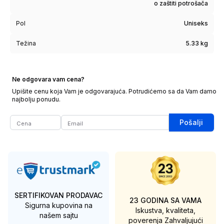
o zaštiti potrošača
Pol
Uniseks
Težina
5.33 kg
Ne odgovara vam cena?
Upišite cenu koja Vam je odgovarajuća. Potrudićemo sa da Vam damo
najbolju ponudu.
Pošalji
SERTIFIKOVAN PRODAVAC
23 GODINA SA VAMA
Sigurna kupovina na
Iskustva, kvaliteta,
našem sajtu
poverenja
Zahvaljujući