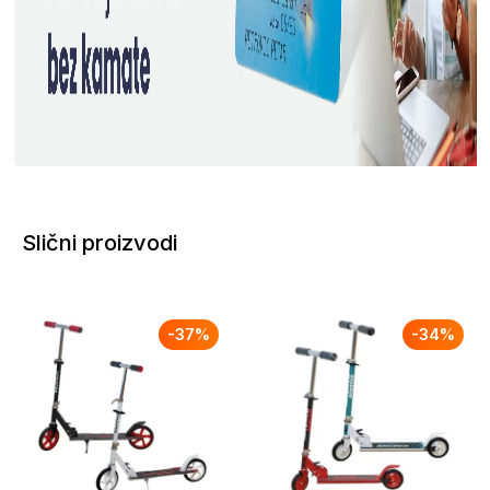
Slični proizvodi
-
37
%
-
34
%