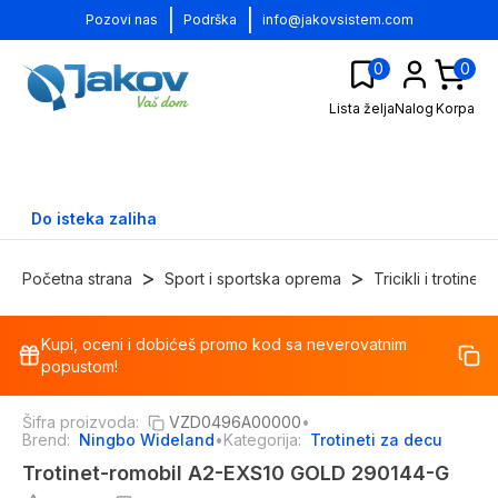
|
|
Pozovi nas
Podrška
info@jakovsistem.com
0
0
Lista želja
Nalog
Korpa
Do isteka zaliha
>
>
Početna strana
Sport i sportska oprema
Tricikli i trotineti
Kupi, oceni i dobićeš promo kod sa neverovatnim
-
17
%
popustom!
Šifra proizvoda:
VZD0496A00000
•
Brend:
Ningbo Wideland
•
Kategorija:
Trotineti za decu
Trotinet-romobil A2-EXS10 GOLD 290144-G