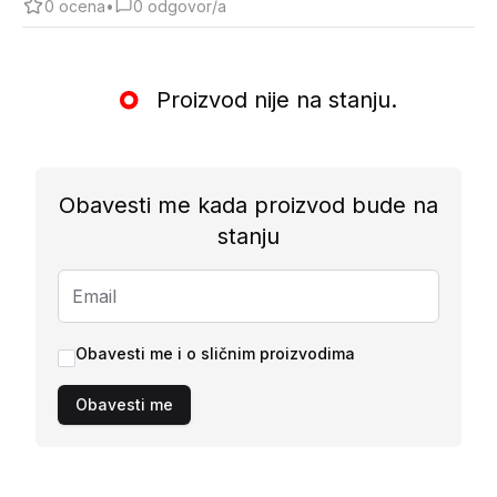
0
ocena
•
0
odgovor/a
Proizvod nije na stanju.
Obavesti me kada proizvod bude na
stanju
Obavesti me i o sličnim proizvodima
Obavesti me