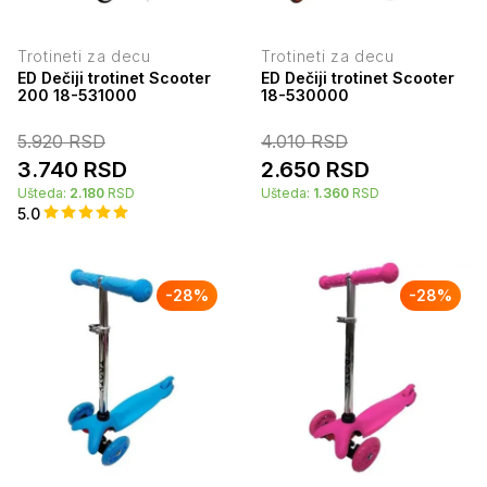
Trotineti za decu
Trotineti za decu
ED Dečiji trotinet Scooter
ED Dečiji trotinet Scooter
200 18-531000
18-530000
5.920
RSD
4.010
RSD
3.740
RSD
2.650
RSD
Ušteda:
2.180
RSD
Ušteda:
1.360
RSD
5.0
-
28
%
-
28
%