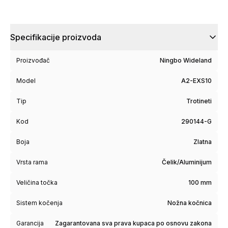
Specifikacije proizvoda
Proizvođač
Ningbo Wideland
Model
A2-EXS10
Tip
Trotineti
Kod
290144-G
Boja
Zlatna
Vrsta rama
Čelik/Aluminijum
Veličina točka
100 mm
Sistem kočenja
Nožna kočnica
Garancija
Zagarantovana sva prava kupaca po osnovu zakona