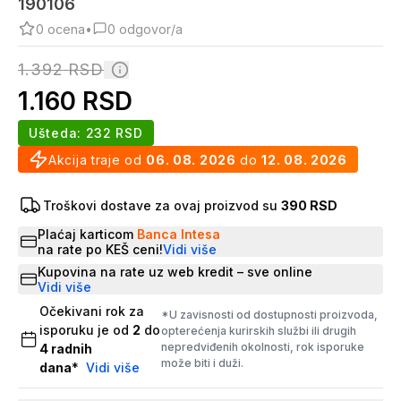
190106
0
ocena
•
0
odgovor/a
1.392
RSD
1.160
RSD
Ušteda:
232
RSD
Akcija traje od
06. 08. 2026
do
12. 08. 2026
Troškovi dostave za ovaj proizvod su
390 RSD
Plaćaj karticom
Banca Intesa
na rate po KEŠ ceni!
Vidi više
Kupovina na rate uz web kredit – sve online
Vidi više
Očekivani rok za
*U zavisnosti od dostupnosti proizvoda,
isporuku je od
2
do
opterećenja kurirskih službi ili drugih
nepredviđenih okolnosti, rok isporuke
4
radnih
može biti i duži.
dana
*
Vidi više