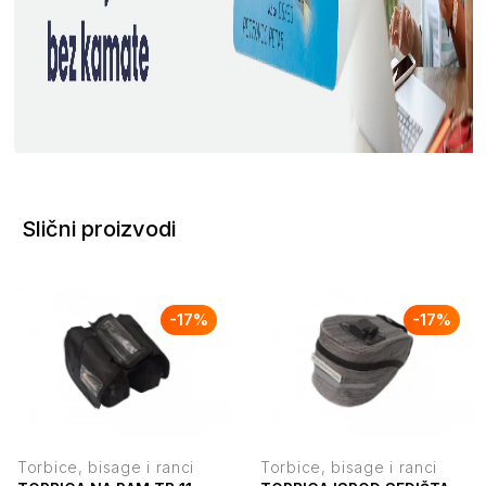
Slični proizvodi
-
17
%
-
17
%
Torbice, bisage i ranci
Torbice, bisage i ranci