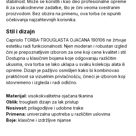
stabilnost. Može se koristiti i kao deo profesionalne opreme
ili za svakodnevne zadatke, što je čini veoma svestranim
proizvodom. Bez obzira na primenu, ova torba će ispuniti
očekivanja najzahtevnijih korisnika.
Stil i dizajn
Capriolo TORBA-TROUGLASTA OJACANA 190106 ne žrtvuje
estetiku radi funkcionalnosti. Njen moderan i robustan izgled
čini je prepoznatljivim izborom za one koji cene kvalitet i stil.
Dostupna u klasičnim bojama koje odgovaraju različitim
ukusima, ova torba se lako uklapa u svaku kolekciju alata ili
opreme. Dizajn je pažljivo osmišljen kako bi kombinovao
praktičnost sa vizuelnim privlačnošću, čineći je izborom koji
istovremeno i izgleda i radi odlično.
Materijal:
visokokvalitetna ojačana tkanina
Oblik:
trouglasti dizajn za lak pristup
Nosivost:
prilagodljive i udobne trake
Primena:
univerzalna upotreba u različitim uslovima
Boje:
klasične i izdržljive nijanse