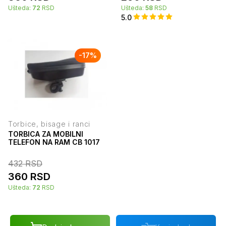
Ušteda:
72
RSD
Ušteda:
58
RSD
5.0
-
17
%
Torbice, bisage i ranci
TORBICA ZA MOBILNI
TELEFON NA RAM CB 1017
432
RSD
360
RSD
Ušteda:
72
RSD