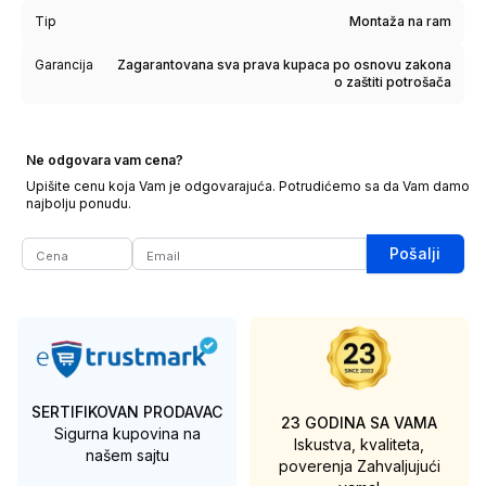
Tip
Montaža na ram
Garancija
Zagarantovana sva prava kupaca po osnovu zakona
o zaštiti potrošača
Ne odgovara vam cena?
Upišite cenu koja Vam je odgovarajuća. Potrudićemo sa da Vam damo
najbolju ponudu.
Pošalji
SERTIFIKOVAN PRODAVAC
23 GODINA SA VAMA
Sigurna kupovina na
Iskustva, kvaliteta,
našem sajtu
poverenja
Zahvaljujući