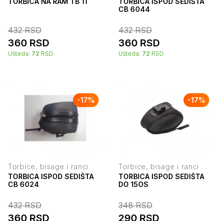
TORBICA NA RAM TB 11
TORBICA ISPOD SEDIŠTA
CB 6044
432
RSD
432
RSD
360
RSD
360
RSD
Ušteda:
72
RSD
Ušteda:
72
RSD
-
17
%
-
17
%
Torbice, bisage i ranci
Torbice, bisage i ranci
TORBICA ISPOD SEDIŠTA
TORBICA ISPOD SEDIŠTA
CB 6024
DO 15OS
432
RSD
348
RSD
360
RSD
290
RSD