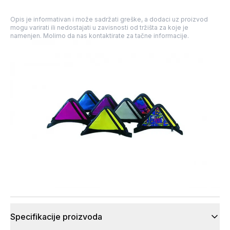
Opis je informativan i može sadržati greške, a dodaci uz proizvod
mogu varirati ili nedostajati u zavisnosti od tržišta za koje je
namenjen. Molimo da nas kontaktirate za tačne informacije.
Specifikacije proizvoda