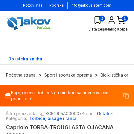
|
|
Pozovi nas
Podrška
info@jakovsistem.com
0
0
Lista želja
Nalog
Korpa
Do isteka zaliha
>
>
Početna strana
Sport i sportska oprema
Biciklistička opr
Kupi, oceni i dobićeš promo kod sa neverovatnim
-
17
%
popustom!
Šifra proizvoda:
BCK1095A00000
•
Brend:
Ostalo
•
Kategorija:
Torbice, bisage i ranci
Capriolo TORBA-TROUGLASTA OJACANA