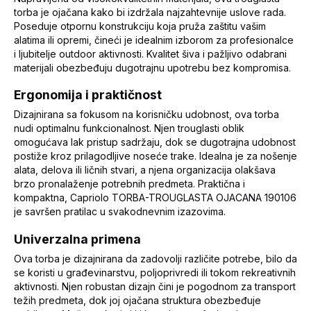
torba je ojačana kako bi izdržala najzahtevnije uslove rada.
Poseduje otpornu konstrukciju koja pruža zaštitu vašim
alatima ili opremi, čineći je idealnim izborom za profesionalce
i ljubitelje outdoor aktivnosti. Kvalitet šiva i pažljivo odabrani
materijali obezbeđuju dugotrajnu upotrebu bez kompromisa.
Ergonomija i praktičnost
Dizajnirana sa fokusom na korisničku udobnost, ova torba
nudi optimalnu funkcionalnost. Njen trouglasti oblik
omogućava lak pristup sadržaju, dok se dugotrajna udobnost
postiže kroz prilagodljive noseće trake. Idealna je za nošenje
alata, delova ili ličnih stvari, a njena organizacija olakšava
brzo pronalaženje potrebnih predmeta. Praktična i
kompaktna, Capriolo TORBA-TROUGLASTA OJACANA 190106
je savršen pratilac u svakodnevnim izazovima.
Univerzalna primena
Ova torba je dizajnirana da zadovolji različite potrebe, bilo da
se koristi u građevinarstvu, poljoprivredi ili tokom rekreativnih
aktivnosti. Njen robustan dizajn čini je pogodnom za transport
težih predmeta, dok joj ojačana struktura obezbeđuje