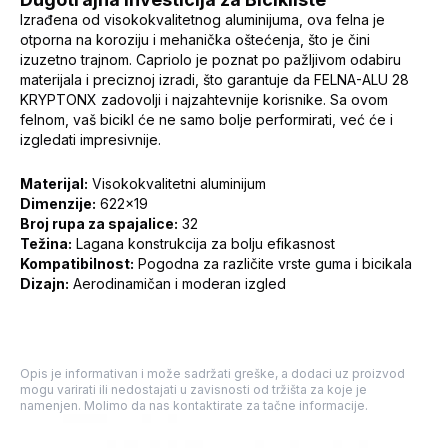
Izrađena od visokokvalitetnog aluminijuma, ova felna je
otporna na koroziju i mehanička oštećenja, što je čini
izuzetno trajnom. Capriolo je poznat po pažljivom odabiru
materijala i preciznoj izradi, što garantuje da FELNA-ALU 28
KRYPTONX zadovolji i najzahtevnije korisnike. Sa ovom
felnom, vaš bicikl će ne samo bolje performirati, već će i
izgledati impresivnije.
Materijal:
Visokokvalitetni aluminijum
Dimenzije:
622x19
Broj rupa za spajalice:
32
Težina:
Lagana konstrukcija za bolju efikasnost
Kompatibilnost:
Pogodna za različite vrste guma i bicikala
Dizajn:
Aerodinamičan i moderan izgled
Opis je informativan i može sadržati greške, a dodaci uz proizvod
mogu varirati ili nedostajati u zavisnosti od tržišta za koje je
namenjen. Molimo da nas kontaktirate za tačne informacije.