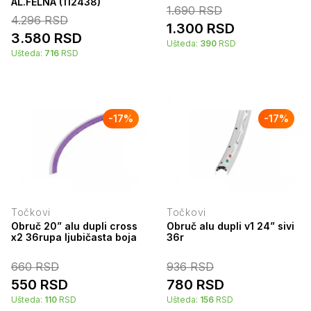
AL.FELNA (112438)
1.690
RSD
4.296
RSD
1.300
RSD
3.580
RSD
Ušteda:
390
RSD
Ušteda:
716
RSD
-
17
%
-
17
%
Točkovi
Točkovi
Obruč 20” alu dupli cross
Obruč alu dupli v1 24” sivi
x2 36rupa ljubičasta boja
36r
660
RSD
936
RSD
550
RSD
780
RSD
Ušteda:
110
RSD
Ušteda:
156
RSD