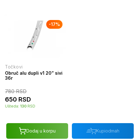
-
17
%
Točkovi
Obruč alu dupli v1 20” sivi
36r
780
RSD
650
RSD
Ušteda:
130
RSD
Dodaj u korpu
Kupi
odmah