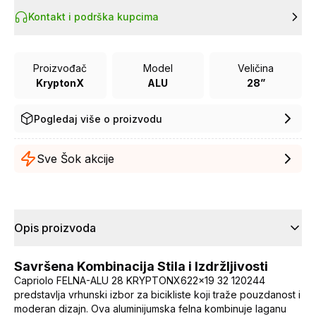
Kontakt i podrška kupcima
Proizvođač
Model
Veličina
KryptonX
ALU
28”
Pogledaj više o proizvodu
Sve Šok akcije
Opis proizvoda
Savršena Kombinacija Stila i Izdržljivosti
Capriolo FELNA-ALU 28 KRYPTONX622x19 32 120244
predstavlja vrhunski izbor za bicikliste koji traže pouzdanost i
moderan dizajn. Ova aluminijumska felna kombinuje laganu