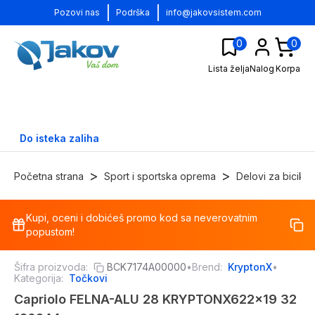
|
|
Pozovi nas
Podrška
info@jakovsistem.com
0
0
Lista želja
Nalog
Korpa
Do isteka zaliha
>
>
Početna strana
Sport i sportska oprema
Delovi za bicikle
Kupi, oceni i dobićeš promo kod sa neverovatnim
-
17
%
popustom!
Šifra proizvoda:
BCK7174A00000
•
Brend:
KryptonX
•
Kategorija:
Točkovi
Capriolo FELNA-ALU 28 KRYPTONX622x19 32