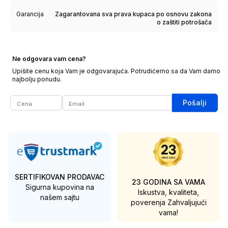
Garancija
Zagarantovana sva prava kupaca po osnovu zakona
o zaštiti potrošača
Ne odgovara vam cena?
Upišite cenu koja Vam je odgovarajuća. Potrudićemo sa da Vam damo
najbolju ponudu.
Pošalji
SERTIFIKOVAN PRODAVAC
23 GODINA SA VAMA
Sigurna kupovina na
Iskustva, kvaliteta,
našem sajtu
poverenja
Zahvaljujući
vama!