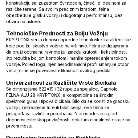
konstrukciju sa izuzetnom čvrstoćom, čineći je idealnom za
različite terene. Sa svojim preciznim izradom, felna
obezbeđuje glatku vožnju i dugotrajnu performansu, bez
obzira na uslove.
Tehnološke Prednosti za Bolju Vožnju
KRYPTONX serija donosi napredne tehnološke karakteristike
koje podižu iskustvo vožnje na viši nivo. Felna je dizajnirana
da pruži optimalnu ravnotežu između krutosti i fleksibilnosti,
što rezultira boljom kontrolom i manjim opterećenjem tokom
vožnje. Pored toga, njen aerodinamični profil smanjuje otpor
vetra, čime se povećava efikasnost svakog pedala.
Univerzalnost za Različite Vrste Bicikala
Sa dimenzijama 622x19 i 32 rupe za spajalice, Capriolo
FELNA-ALU 28 KRYPTONX je kompatibilna sa širokim
spektrom guma i tipova bicikala. Bilo da se koristi za gradsku
vožnju, rekreativne ture ili takmičenja, ova felna se
prilagođava različitim potrebama. Njen moderan izgled
doprinosi estetskoj privlačnosti, dok funkcionalnost ostaje na
prvom mestu.
Dugotrajna Investicija za Bicikliste