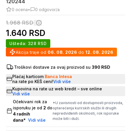
120244
0
ocena
•
0
odgovor/a
1.968
RSD
1.640
RSD
Ušteda:
328
RSD
Akcija traje od
06. 08. 2026
do
12. 08. 2026
Troškovi dostave za ovaj proizvod su
390 RSD
Plaćaj karticom
Banca Intesa
na rate po KEŠ ceni!
Vidi više
Kupovina na rate uz web kredit – sve online
Vidi više
Očekivani rok za
*U zavisnosti od dostupnosti proizvoda,
isporuku je od
2
do
opterećenja kurirskih službi ili drugih
nepredviđenih okolnosti, rok isporuke
4
radnih
može biti i duži.
dana
*
Vidi više