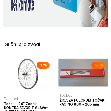
Slični proizvodi
-
17
%
-
23
%
Točkovi
Točkovi
ŽICA ZA FULCRUM TOČAK
Točak - 24" Zadnji
RACING 800 - 265 mm
KONTRA FAVORIT GLAVA-