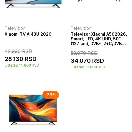
Televizori
Televizori
Xiaomi TV A 43U 2026
Televizor Xiaomi A502026,
Smart, LED, 4K UHD, 50"
(127 cm), DVB-T2+C/DVB-
S2
42.990
RSD
53.070
RSD
28.130
RSD
34.070
RSD
Ušteda:
14.860
RSD
Ušteda:
19.000
RSD
-
36
%