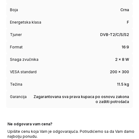
Boja
Crna
Energetska klasa
F
Tjuner
DVB-T2/C/S/S2
Format
16:9
Snaga zvučnika
2 x 8 W
VESA standard
200 x 300
Težina
11.5 kg
Garancija
Zagarantovana sva prava kupaca po osnovu zakona
o zaštiti potrošača
Ne odgovara vam cena?
Upišite cenu koja Vam je odgovarajuća. Potrudićemo sa da Vam damo
najbolju ponudu.