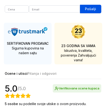
Pošalji
SERTIFIKOVAN PRODAVAC
23 GODINA SA VAMA
Sigurna kupovina na
Iskustva, kvaliteta,
našem sajtu
poverenja
Zahvaljujući
vama!
Ocene i utisci
Pitanja i odgovori
5.0
/
5.0
Verifikovane ocene kupaca
5
osobe
su podelile svoje utiske o ovom proizvodu.