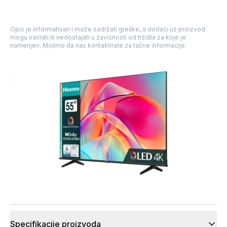
Opis je informativan i može sadržati greške, a dodaci uz proizvod
mogu varirati ili nedostajati u zavisnosti od tržišta za koje je
namenjen. Molimo da nas kontaktirate za tačne informacije.
Specifikacije proizvoda