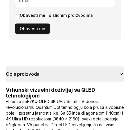
Obavesti me i o sličnim proizvodima
Obavesti me
Opis proizvoda
Vrhunski vizuelni doživljaj sa QLED
tehnologijom
Hisense 55E7KQ QLED 4K UHD Smart TV donosi
revolucionarnu Quantum Dot tehnologiju koja pruža živopisne
boje i izuzetnu jasnost slike. Sa 55 inča dijagonalom (140cm) i
4K Ultra HD rezolucijom (3840 x 2160), svaki detalj postaje
očigledan. VA panel sa Direct LED osvetljenjem i nativnim