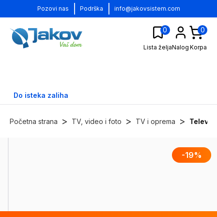
|
|
Pozovi nas
Podrška
info@jakovsistem.com
0
0
Lista želja
Nalog
Korpa
Do isteka zaliha
>
>
>
Početna strana
TV, video i foto
TV i oprema
Televizo
-
19
%