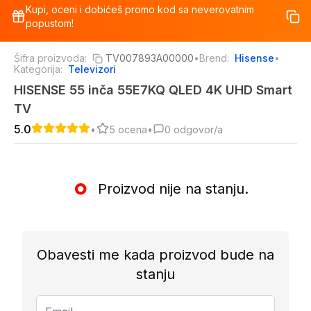
Kupi, oceni i dobićeš promo kod sa neverovatnim
popustom!
Šifra proizvoda:
TV007893A00000
•
Brend:
Hisense
•
Kategorija:
Televizori
HISENSE 55 inča 55E7KQ QLED 4K UHD Smart
TV
5.0
•
5
ocena
•
0
odgovor/a
Proizvod nije na stanju.
Obavesti me kada proizvod bude na
stanju