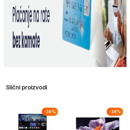
Slični proizvodi
-
36
%
-
36
%