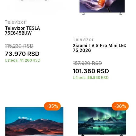
Televizori
Televizor TESLA
75E645BUW
Televizori
115.230
RSD
Xiaomi TV S Pro Mini LED
75 2026
73.970
RSD
Ušteda:
41.260
RSD
157.920
RSD
101.380
RSD
Ušteda:
56.540
RSD
-
35
%
-
36
%