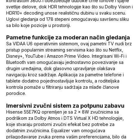
kontrastom 3800:1 obezbeđuje duboke crne tonove i sjajne
svetlije delove, dok HDR tehnologije kao što su Dolby Vision i
HDR10+ decoding unose realističnu dubinu u svaku scenu.
Uglovi gledanja od 178 stepeni omogućavaju savršenu sliku
sa bilo koje pozicije u prostoriji.
Pametne funkcije za moderan način gledanja
Sa VIDAA U6 operativnim sistemom, ovaj pametni TV nudi brz
pristup popularnim streaming servisima kao što su Netflix,
Disney+, YouTube i Amazon Prime Video. Integrisani Wi-Fi i
Bluetooth vam omogućavaju jednostavno povezivanje sa
drugim uređajima, dok glasovno upravljanje olakšava
navigaciju kroz sadržaje. Aplikacija za pametne telefone i
tablete dodatno pojednostavljuje kontrolu, a roditeljska
kontrola pomaže u filtriranju sadržaja za mlađe članove
porodice.
Imersivni zvučni sistem za potpunu zabavu
Hisense 55E7KQ opremljen je sa 2 x 8W zvučnicima sa
podrškom za Dolby Atmos i DTS Virtual X HD tehnologije,
koje stvaraju prostorni zvučni efekat bez potrebe za
dodatnim zvučnicima. Equalizer vam omogućava
prilagođavanje zvuka prema vašim preferencijama, bilo da