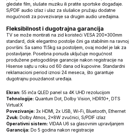
gledate film, slušate muziku ili pratite sportske događaje.
S/PDIF audio izlaz i ulaz za slušalice pružaju dodatne
mogućnosti za povezivanje sa drugim audio uređajima.
Fleksibilnost i dugotrajna garancija
TV se može montirati na zid koristeći VESA 200x300mm
standard, dok elegantno postolje čini ga stabilnim na ravnoj
površini. Sa samo 11.5kg sa postoljem, ovaj model je lak za
postavljanje. Posebna ponuda uključuje mogućnost
produžene petogodišnje garancije nakon registracije na
Hisense sajtu u roku od 60 dana od kupovine. Standardni
reklamacioni period iznosi 24 meseca, što garantuje
dugotrajnu pouzdanost uređaja.
Ekran:
55 inča QLED panel sa 4K UHD rezolucijom
Tehnologije:
Quantum Dot, Dolby Vision, HDR10+, DTS
Virtual:X
Povezivanje:
3x HDMI, 2x USB, Wi-Fi, Bluetooth, Ethernet
Zvuk:
Dolby Atmos, 2x8W zvučnici, S/PDIF izlaz
Operativni sistem:
VIDAA U6 sa glasovnim upravljanjem
Garancija:
Do 5 godina nakon registracije