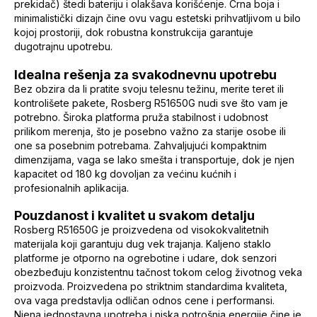
prekidač) štedi bateriju i olakšava korišćenje. Crna boja i
minimalistički dizajn čine ovu vagu estetski prihvatljivom u bilo
kojoj prostoriji, dok robustna konstrukcija garantuje
dugotrajnu upotrebu.
Idealna rešenja za svakodnevnu upotrebu
Bez obzira da li pratite svoju telesnu težinu, merite teret ili
kontrolišete pakete, Rosberg R51650G nudi sve što vam je
potrebno. Široka platforma pruža stabilnost i udobnost
prilikom merenja, što je posebno važno za starije osobe ili
one sa posebnim potrebama. Zahvaljujući kompaktnim
dimenzijama, vaga se lako smešta i transportuje, dok je njen
kapacitet od 180 kg dovoljan za većinu kućnih i
profesionalnih aplikacija.
Pouzdanost i kvalitet u svakom detalju
Rosberg R51650G je proizvedena od visokokvalitetnih
materijala koji garantuju dug vek trajanja. Kaljeno staklo
platforme je otporno na ogrebotine i udare, dok senzori
obezbeđuju konzistentnu tačnost tokom celog životnog veka
proizvoda. Proizvedena po striktnim standardima kvaliteta,
ova vaga predstavlja odličan odnos cene i performansi.
Njena jednostavna upotreba i niska potrošnja energije čine je