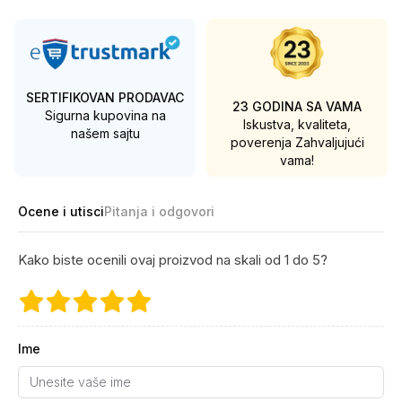
SERTIFIKOVAN PRODAVAC
23 GODINA SA VAMA
Sigurna kupovina na
Iskustva, kvaliteta,
našem sajtu
poverenja
Zahvaljujući
vama!
Ocene i utisci
Pitanja i odgovori
Kako biste ocenili ovaj proizvod na skali od 1 do 5?
Ime