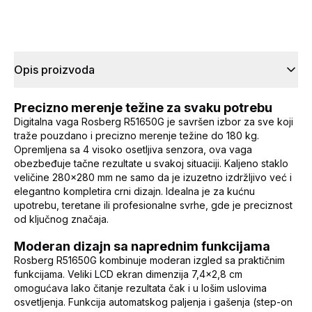
Opis proizvoda
Precizno merenje težine za svaku potrebu
Digitalna vaga Rosberg R51650G je savršen izbor za sve koji
traže pouzdano i precizno merenje težine do 180 kg.
Opremljena sa 4 visoko osetljiva senzora, ova vaga
obezbeđuje tačne rezultate u svakoj situaciji. Kaljeno staklo
veličine 280x280 mm ne samo da je izuzetno izdržljivo već i
elegantno kompletira crni dizajn. Idealna je za kućnu
upotrebu, teretane ili profesionalne svrhe, gde je preciznost
od ključnog značaja.
Moderan dizajn sa naprednim funkcijama
Rosberg R51650G kombinuje moderan izgled sa praktičnim
funkcijama. Veliki LCD ekran dimenzija 7,4x2,8 cm
omogućava lako čitanje rezultata čak i u lošim uslovima
osvetljenja. Funkcija automatskog paljenja i gašenja (step-on