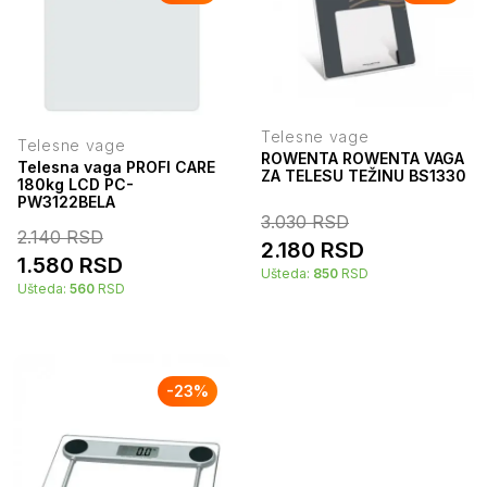
Telesne vage
Telesne vage
ROWENTA ROWENTA VAGA
Telesna vaga PROFI CARE
ZA TELESU TEŽINU BS1330
180kg LCD PC-
PW3122BELA
3.030
RSD
2.140
RSD
2.180
RSD
1.580
RSD
Ušteda:
850
RSD
Ušteda:
560
RSD
-
23
%