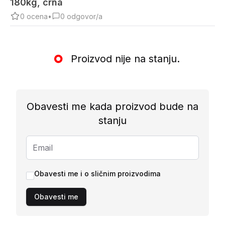
180kg, crna
0
ocena
•
0
odgovor/a
Proizvod nije na stanju.
Obavesti me kada proizvod bude na
stanju
Obavesti me i o sličnim proizvodima
Obavesti me