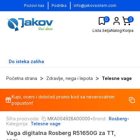
|
|
Pozovi nas
Podrška
info@jakovsistem.com
0
0
Lista želja
Nalog
Korpa
Do isteka zaliha
>
>
Početna strana
Zdravlje, nega i lepota
Telesne vage
Kupi, oceni i dobićeš promo kod sa neverovatnim
-
17
%
popustom!
Šifra proizvoda:
MKA004928A00000
•
Brend:
Rosberg
•
Kategorija:
Telesne vage
Vaga digitalna Rosberg R51650G za TT,