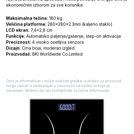
ekonomičnim izborom za sve korisnike.
Maksimalna težina:
180 kg
Veličina platforme:
280x280x2.3mm (kaljeno staklo)
LCD ekran:
7,4x2,8 cm
Funkcije:
Automatsko paljenje/gašenje, step-on aktivacija
Preciznost:
4 visoko osetljiva senzora
Dizajn:
Crna boja, moderan izgled
Proizvođač:
BKI Worldwide Co.Limited
Opis je informativan i može sadržati greške, a dodaci uz proizvod
mogu varirati ili nedostajati u zavisnosti od tržišta za koje je
namenjen. Molimo da nas kontaktirate za tačne informacije.