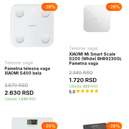
-
28
%
-
26
%
Telesne vage
XIAOMI Mi Smart Scale
S200 (White) BHR9230GL
Telesne vage
Pametna vaga
Pametna telesna vaga
2.340
RSD
XIAOMI S400 bela
1.720
RSD
3.670
RSD
Ušteda:
620
RSD
2.630
RSD
5.0
Ušteda:
1.040
RSD
-
26
%
-
28
%