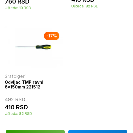
760
RSD
Ušteda:
82
RSD
Ušteda:
10
RSD
-
17
%
Šrafcigeri
Odvijac TMP ravni
6x150mm 221512
492
RSD
410
RSD
Ušteda:
82
RSD