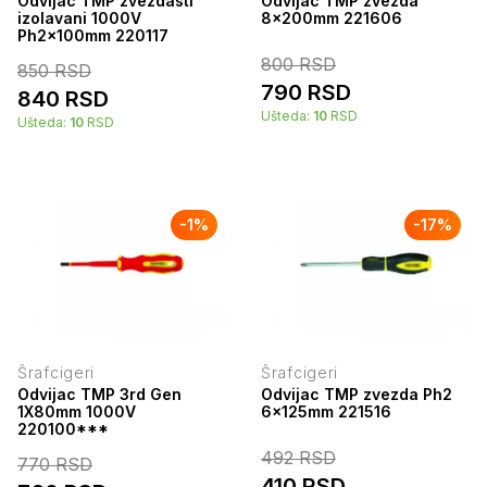
Odvijac TMP zvezdasti
Odvijac TMP zvezda
izolavani 1000V
8x200mm 221606
Ph2x100mm 220117
800
RSD
850
RSD
790
RSD
840
RSD
Ušteda:
10
RSD
Ušteda:
10
RSD
-
1
%
-
17
%
Šrafcigeri
Šrafcigeri
Odvijac TMP 3rd Gen
Odvijac TMP zvezda Ph2
1X80mm 1000V
6x125mm 221516
220100***
492
RSD
770
RSD
410
RSD