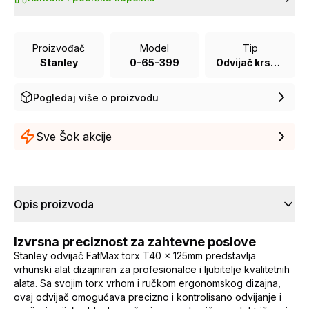
Proizvođač
Model
Tip
Stanley
0-65-399
Odvijač krstasti
Pogledaj više o proizvodu
Sve Šok akcije
Opis proizvoda
Izvrsna preciznost za zahtevne poslove
Stanley odvijač FatMax torx T40 x 125mm predstavlja
vrhunski alat dizajniran za profesionalce i ljubitelje kvalitetnih
alata. Sa svojim torx vrhom i ručkom ergonomskog dizajna,
ovaj odvijač omogućava precizno i kontrolisano odvijanje i