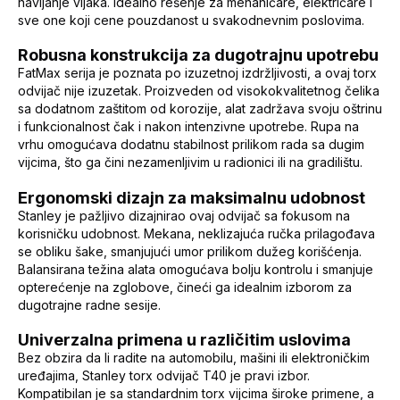
navijanje vijaka. Idealno rešenje za mehaničare, električare i
sve one koji cene pouzdanost u svakodnevnim poslovima.
Robusna konstrukcija za dugotrajnu upotrebu
FatMax serija je poznata po izuzetnoj izdržljivosti, a ovaj torx
odvijač nije izuzetak. Proizveden od visokokvalitetnog čelika
sa dodatnom zaštitom od korozije, alat zadržava svoju oštrinu
i funkcionalnost čak i nakon intenzivne upotrebe. Rupa na
vrhu omogućava dodatnu stabilnost prilikom rada sa dugim
vijcima, što ga čini nezamenljivim u radionici ili na gradilištu.
Ergonomski dizajn za maksimalnu udobnost
Stanley je pažljivo dizajnirao ovaj odvijač sa fokusom na
korisničku udobnost. Mekana, neklizajuća ručka prilagođava
se obliku šake, smanjujući umor prilikom dužeg korišćenja.
Balansirana težina alata omogućava bolju kontrolu i smanjuje
opterećenje na zglobove, čineći ga idealnim izborom za
dugotrajne radne sesije.
Univerzalna primena u različitim uslovima
Bez obzira da li radite na automobilu, mašini ili elektroničkim
uređajima, Stanley torx odvijač T40 je pravi izbor.
Kompatibilan je sa standardnim torx vijcima široke primene, a