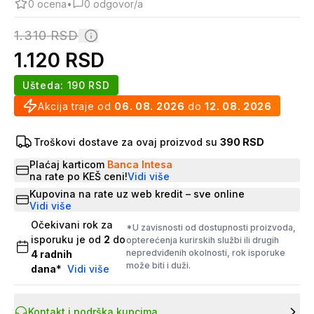
0
ocena
•
0
odgovor/a
1.310
RSD
1.120
RSD
Ušteda:
190
RSD
Akcija traje od
06. 08. 2026
do
12. 08. 2026
Troškovi dostave za ovaj proizvod su
390 RSD
Plaćaj karticom
Banca Intesa
na rate po KEŠ ceni!
Vidi više
Kupovina na rate uz web kredit – sve online
Vidi više
Očekivani rok za
*U zavisnosti od dostupnosti proizvoda,
isporuku je od
2
do
opterećenja kurirskih službi ili drugih
nepredviđenih okolnosti, rok isporuke
4
radnih
može biti i duži.
dana
*
Vidi više
Kontakt i podrška kupcima