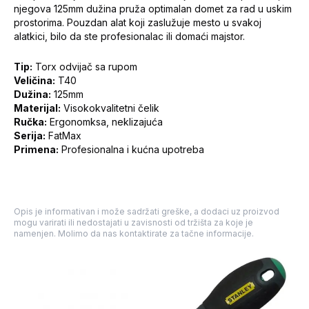
njegova 125mm dužina pruža optimalan domet za rad u uskim
prostorima. Pouzdan alat koji zaslužuje mesto u svakoj
alatkici, bilo da ste profesionalac ili domaći majstor.
Tip:
Torx odvijač sa rupom
Veličina:
T40
Dužina:
125mm
Materijal:
Visokokvalitetni čelik
Ručka:
Ergonomksa, neklizajuća
Serija:
FatMax
Primena:
Profesionalna i kućna upotreba
Opis je informativan i može sadržati greške, a dodaci uz proizvod
mogu varirati ili nedostajati u zavisnosti od tržišta za koje je
namenjen. Molimo da nas kontaktirate za tačne informacije.