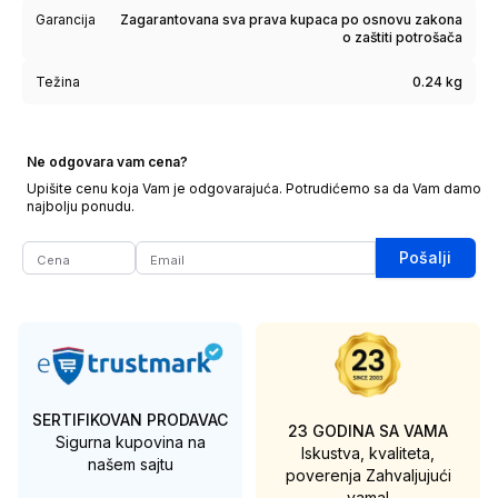
Garancija
Zagarantovana sva prava kupaca po osnovu zakona
o zaštiti potrošača
Težina
0.24 kg
Ne odgovara vam cena?
Upišite cenu koja Vam je odgovarajuća. Potrudićemo sa da Vam damo
najbolju ponudu.
Pošalji
SERTIFIKOVAN PRODAVAC
23 GODINA SA VAMA
Sigurna kupovina na
Iskustva, kvaliteta,
našem sajtu
poverenja
Zahvaljujući
vama!