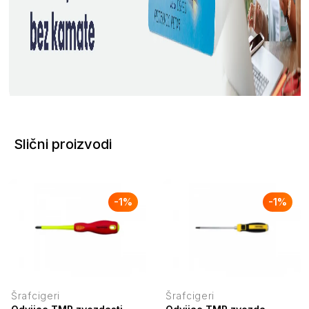
Slični proizvodi
-
1
%
-
1
%
Šrafcigeri
Šrafcigeri