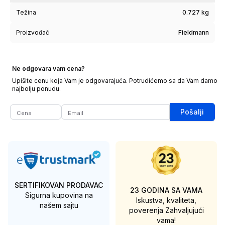
Težina
0.727 kg
Proizvođač
Fieldmann
Ne odgovara vam cena?
Upišite cenu koja Vam je odgovarajuća. Potrudićemo sa da Vam damo
najbolju ponudu.
Pošalji
SERTIFIKOVAN PRODAVAC
23 GODINA SA VAMA
Sigurna kupovina na
Iskustva, kvaliteta,
našem sajtu
poverenja
Zahvaljujući
vama!