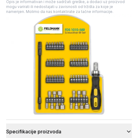
Opis je informativan i može sadržati greške, a dodaci uz proizvod
mogu varirati ili nedostajati u zavisnosti od tržišta za koje je
namenjen. Molimo da nas kontaktirate za tačne informacije.
Specifikacije proizvoda