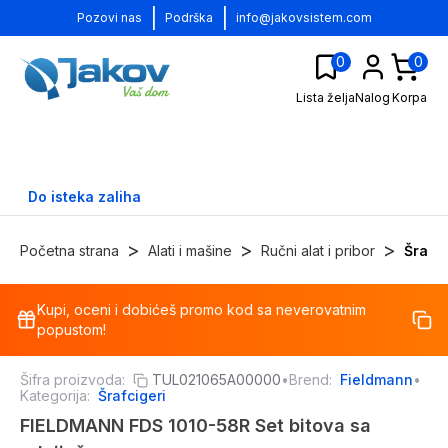
|
|
Pozovi nas
Podrška
info@jakovsistem.com
0
0
Lista želja
Nalog
Korpa
Do isteka zaliha
>
>
>
Početna strana
Alati i mašine
Ručni alat i pribor
Šrafci
Kupi, oceni i dobićeš promo kod sa neverovatnim
-
23
%
popustom!
Šifra proizvoda:
TUL021065A00000
•
Brend:
Fieldmann
•
Kategorija:
Šrafcigeri
FIELDMANN FDS 1010-58R Set bitova sa