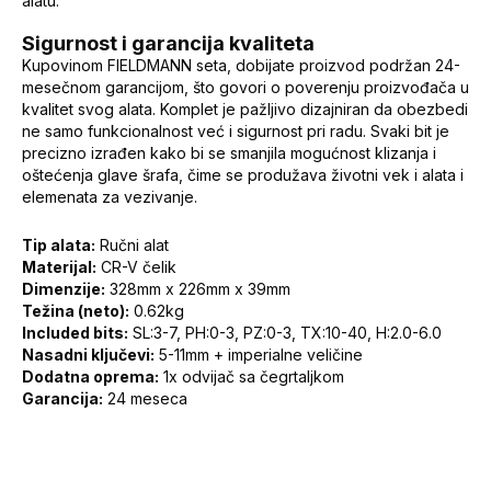
alatu.
Sigurnost i garancija kvaliteta
Kupovinom FIELDMANN seta, dobijate proizvod podržan 24-
mesečnom garancijom, što govori o poverenju proizvođača u
kvalitet svog alata. Komplet je pažljivo dizajniran da obezbedi
ne samo funkcionalnost već i sigurnost pri radu. Svaki bit je
precizno izrađen kako bi se smanjila mogućnost klizanja i
oštećenja glave šrafa, čime se produžava životni vek i alata i
elemenata za vezivanje.
Tip alata:
Ručni alat
Materijal:
CR-V čelik
Dimenzije:
328mm x 226mm x 39mm
Težina (neto):
0.62kg
Included bits:
SL:3-7, PH:0-3, PZ:0-3, TX:10-40, H:2.0-6.0
Nasadni ključevi:
5-11mm + imperialne veličine
Dodatna oprema:
1x odvijač sa čegrtaljkom
Garancija:
24 meseca