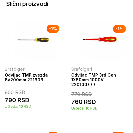
Slični proizvodi
-
1
%
-
1
%
Šrafcigeri
Šrafcigeri
Odvijac TMP zvezda
Odvijac TMP 3rd Gen
8x200mm 221606
1X80mm 1000V
220100***
800
RSD
770
RSD
790
RSD
760
RSD
Ušteda:
10
RSD
Ušteda:
10
RSD