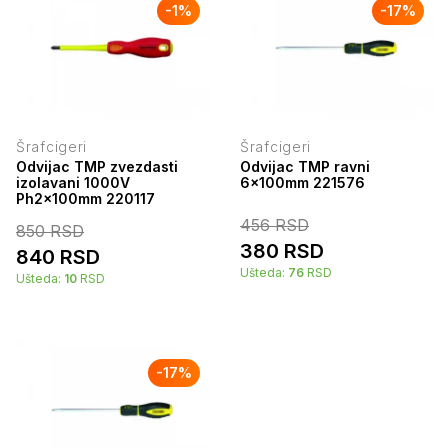
-
1
%
-
17
%
Šrafcigeri
Šrafcigeri
Odvijac TMP zvezdasti
Odvijac TMP ravni
izolavani 1000V
6x100mm 221576
Ph2x100mm 220117
456
RSD
850
RSD
380
RSD
840
RSD
Ušteda:
76
RSD
Ušteda:
10
RSD
-
17
%