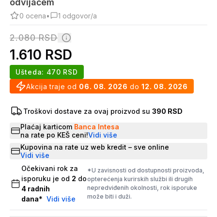
odvijačem
0
ocena
•
1
odgovor/a
2.080
RSD
1.610
RSD
Ušteda:
470
RSD
Akcija traje od
06. 08. 2026
do
12. 08. 2026
Troškovi dostave za ovaj proizvod su
390 RSD
Plaćaj karticom
Banca Intesa
na rate po KEŠ ceni!
Vidi više
Kupovina na rate uz web kredit – sve online
Vidi više
Očekivani rok za
*U zavisnosti od dostupnosti proizvoda,
isporuku je od
2
do
opterećenja kurirskih službi ili drugih
nepredviđenih okolnosti, rok isporuke
4
radnih
može biti i duži.
dana
*
Vidi više