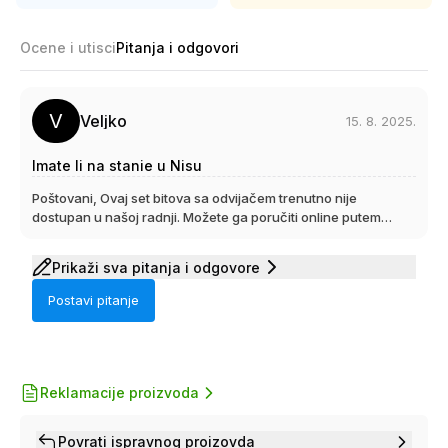
Ocene i utisci
Pitanja i odgovori
V
Veljko
15. 8. 2025.
Imate li na stanie u Nisu
Poštovani, Ovaj set bitova sa odvijačem trenutno nije
dostupan u našoj radnji. Možete ga poručiti online putem
našeg sajta. Dostava se vrši na vašu kućnu adresu ili ga
možete preuzeti lično u našoj radnji. Srdačan pozdrav.
Prikaži sva pitanja i odgovore
Postavi pitanje
Reklamacije proizvoda
Povrati ispravnog proizovda