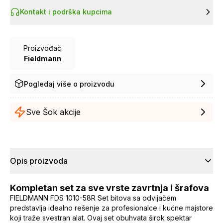
Kontakt i podrška kupcima
Proizvođač
Fieldmann
Pogledaj više o proizvodu
Sve Šok akcije
Opis proizvoda
Kompletan set za sve vrste zavrtnja i šrafova
FIELDMANN FDS 1010-58R Set bitova sa odvijačem
predstavlja idealno rešenje za profesionalce i kućne majstore
koji traže svestran alat. Ovaj set obuhvata širok spektar