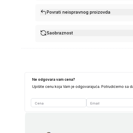
Povrati neispravnog proizovda
Saobraznost
Ne odgovara vam cena?
Upišite cenu koja Vam je odgovarajuća. Potrudićemo sa 