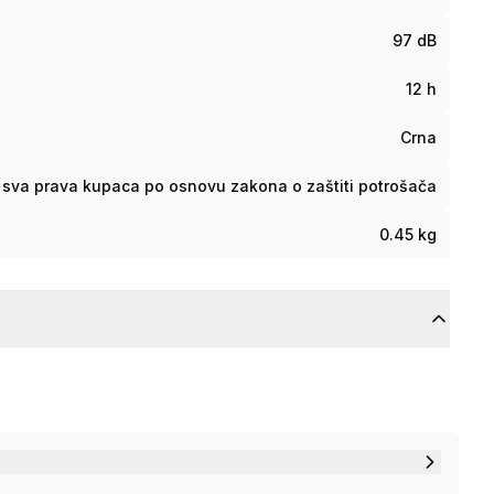
97 dB
12 h
Crna
sva prava kupaca po osnovu zakona o zaštiti potrošača
0.45 kg