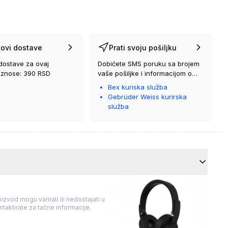
ovi dostave
Prati svoju pošiljku
dostave za ovaj
Dobićete SMS poruku sa brojem
iznose: 390 RSD
vaše pošiljke i informacijom o
kurirskoj službi koja će vam je
Bex kuriska služba
isporučiti.
Gebrüder Weiss kurirska
služba
izvod mogu varirati ili nedostajati u
taktirate za tačne informacije.