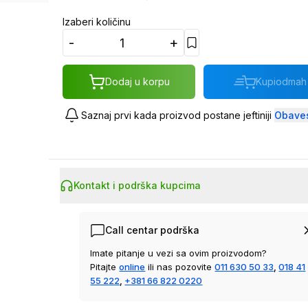
Izaberi količinu
-
+
Dodaj u korpu
Kupi
odmah
Saznaj prvi kada proizvod postane jeftiniji
Obaves
Kontakt i podrška kupcima
Call centar podrška
Imate pitanje u vezi sa ovim proizvodom?
Pitajte
online
ili nas pozovite
011 630 50 33
,
018 41
55 222
,
+381 66 822 0220