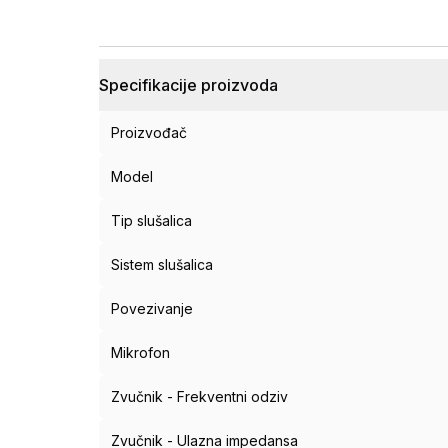
Specifikacije proizvoda
Proizvođač
Model
Tip slušalica
Sistem slušalica
Povezivanje
Mikrofon
Zvučnik - Frekventni odziv
Zvučnik - Ulazna impedansa