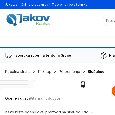
Jakov.rs – Online prodavnica | IT oprema i bela tehnika
Isporuka robe na teritoriji Srbije
Pra
>
>
>
Početna strana
IT Shop
PC periferije
Slušalice
Ocene i utisci
Pitanja i odgovori
Kako biste ocenili ovaj proizvod na skali od 1 do 5?