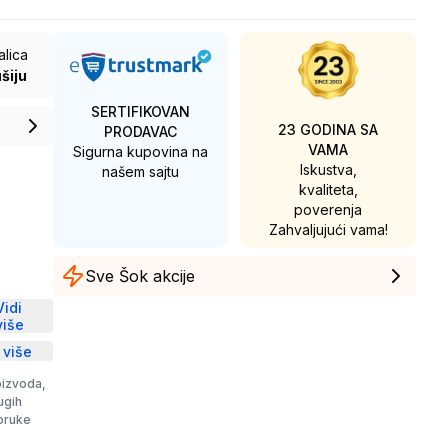
alica
šiju
SERTIFIKOVAN
23 GODINA SA
PRODAVAC
VAMA
Sigurna kupovina na
Iskustva,
našem sajtu
kvaliteta,
poverenja
Zahvaljujući vama!
Sve Šok akcije
D
Vidi
više
 više
oizvoda,
rugih
poruke