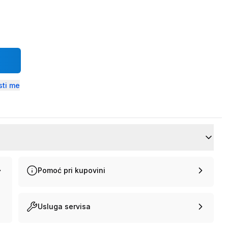
ti me
Pomoć pri kupovini
Usluga servisa