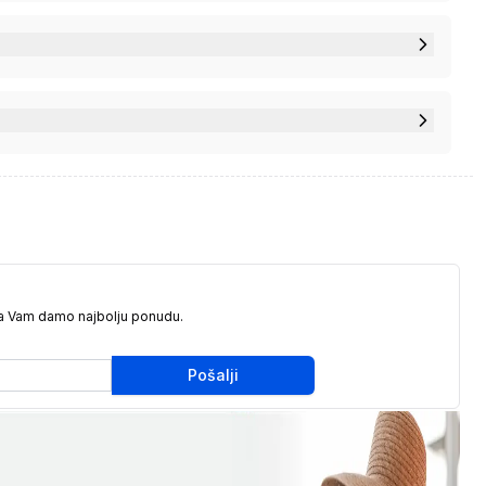
da Vam damo najbolju ponudu.
Pošalji