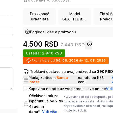
0
ocena
•
0
odgovor/a
Proizvođač
Model
Tip sluš
Urbanista
SEATTLE BLACK
Preko u
Pogledaj više o proizvodu
4.500
RSD
7.440
RSD
Ušteda:
2.940
RSD
Akcija traje od
06. 08. 2026
do
12. 08. 2026
Troškovi dostave za ovaj proizvod su
390 RS
Plaćaj karticom
Banca
na rate po KEŠ
Intesa
ceni!
Kupovina na rate uz web kredit – sve online
Vidi
Očekivani rok za
*U zavisnosti od dostupnosti pr
isporuku je od
2
do
opterećenja kurirskih službi ili d
nepredviđenih okolnosti, rok is
4
radnih
može biti i duži.
dana
*
Vidi više