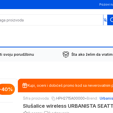
Pozovi n
ti svoju porudžbinu
Šta ako želim da vratim
Kupi, oceni i dobićeš promo kod sa neverovatnim 
-
40
%
Šifra proizvoda:
HPH2715A00000
•
Brend:
Urbani
Slušalice wireless URBANISTA SEA