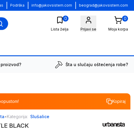
|
|
|
as
Podrška
info@jakovsistem.com
beograd@jakovsistem.com
0
0
Lista želja
Prijavi se
Moja korpa
 proizvod?
Šta u slučaju oštećenja robe?
popustom!
Kopiraj
sta
•
Kategorija:
Slušalice
TTLE BLACK