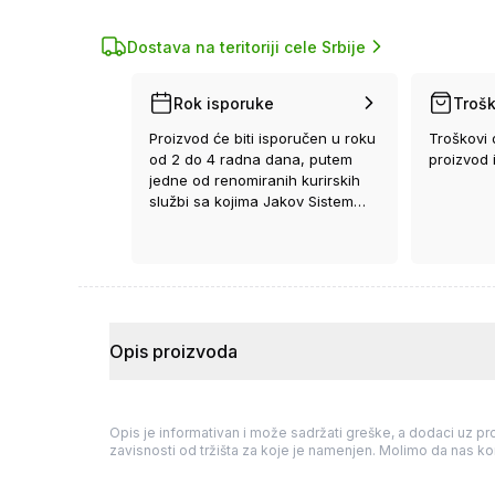
Dostava na teritoriji cele Srbije
Rok isporuke
Trošk
Proizvod će biti isporučen u roku
Troškovi 
od 2 do 4 radna dana, putem
proizvod 
jedne od renomiranih kurirskih
službi sa kojima Jakov Sistem
ima ugovor.
Opis proizvoda
Opis je informativan i može sadržati greške, a dodaci uz pro
zavisnosti od tržišta za koje je namenjen. Molimo da nas kon