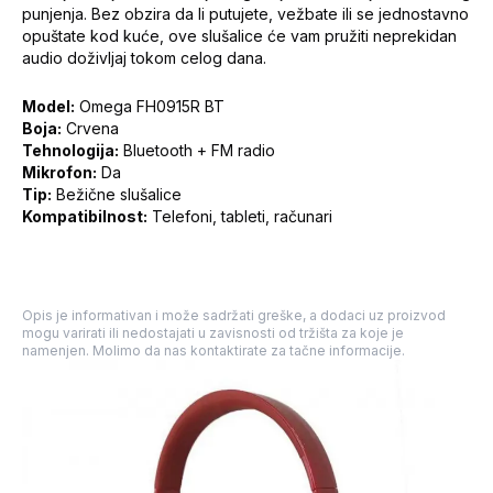
punjenja. Bez obzira da li putujete, vežbate ili se jednostavno
opuštate kod kuće, ove slušalice će vam pružiti neprekidan
audio doživljaj tokom celog dana.
Model:
Omega FH0915R BT
Boja:
Crvena
Tehnologija:
Bluetooth + FM radio
Mikrofon:
Da
Tip:
Bežične slušalice
Kompatibilnost:
Telefoni, tableti, računari
Opis je informativan i može sadržati greške, a dodaci uz proizvod
mogu varirati ili nedostajati u zavisnosti od tržišta za koje je
namenjen. Molimo da nas kontaktirate za tačne informacije.