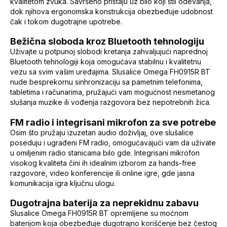
kvalitetom zvuka. Savršeno pristaju uz bilo koji stil odevanja,
dok njihova ergonomska konstrukcija obezbeđuje udobnost
čak i tokom dugotrajne upotrebe.
Bežična sloboda kroz Bluetooth tehnologiju
Uživajte u potpunoj slobodi kretanja zahvaljujući naprednoj
Bluetooth tehnologiji koja omogućava stabilnu i kvalitetnu
vezu sa svim vašim uređajima. Slusalice Omega FH0915R BT
nude besprekornu sinhronizaciju sa pametnim telefonima,
tabletima i računarima, pružajući vam mogućnost nesmetanog
slušanja muzike ili vođenja razgovora bez nepotrebnih žica.
FM radio i integrisani mikrofon za sve potrebe
Osim što pružaju izuzetan audio doživljaj, ove slušalice
poseduju i ugrađeni FM radio, omogućavajući vam da uživate
u omiljenim radio stanicama bilo gde. Integrisani mikrofon
visokog kvaliteta čini ih idealnim izborom za hands-free
razgovore, video konferencije ili online igre, gde jasna
komunikacija igra ključnu ulogu.
Dugotrajna baterija za neprekidnu zabavu
Slusalice Omega FH0915R BT opremljene su moćnom
baterijom koja obezbeđuje dugotrajno korišćenje bez čestog