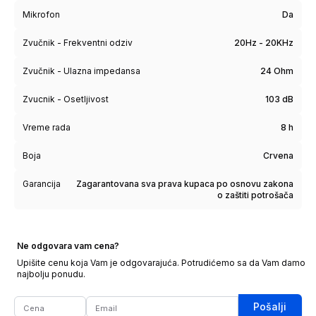
Mikrofon
Da
Zvučnik - Frekventni odziv
20Hz - 20KHz
Zvučnik - Ulazna impedansa
24 Ohm
Zvucnik - Osetljivost
103 dB
Vreme rada
8 h
Boja
Crvena
Garancija
Zagarantovana sva prava kupaca po osnovu zakona
o zaštiti potrošača
Ne odgovara vam cena?
Upišite cenu koja Vam je odgovarajuća. Potrudićemo sa da Vam damo
najbolju ponudu.
Pošalji