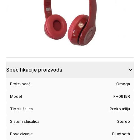
Specifikacije proizvoda
Proizvođač
Omega
Model
FH0915R
Tip slušalica
Preko ušiju
Sistem slušalica
Stereo
Povezivanje
Bluetooth