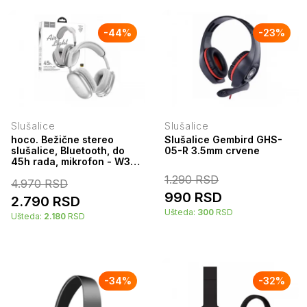
-
44
%
-
23
%
Slušalice
Slušalice
hoco. Bežične stereo
Slušalice Gembird GHS-
slušalice, Bluetooth, do
05-R 3.5mm crvene
45h rada, mikrofon - W35
Air Triumph Silver
1.290
RSD
4.970
RSD
990
RSD
2.790
RSD
Ušteda:
300
RSD
Ušteda:
2.180
RSD
-
34
%
-
32
%