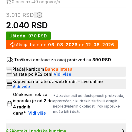
0
ocena
•
0
odgovor/a
3.010
RSD
2.040
RSD
Ušteda:
970
RSD
Akcija traje od
06. 08. 2026
do
12. 08. 2026
Troškovi dostave za ovaj proizvod su
390 RSD
Plaćaj karticom
Banca Intesa
na rate po KEŠ ceni!
Vidi više
Kupovina na rate uz web kredit – sve online
Vidi više
Očekivani rok za
*U zavisnosti od dostupnosti proizvoda,
isporuku je od
2
do
opterećenja kurirskih službi ili drugih
nepredviđenih okolnosti, rok isporuke
4
radnih
može biti i duži.
dana
*
Vidi više
Kontakt i podrška kupcima