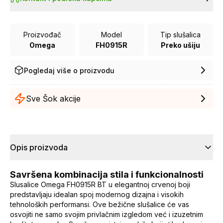
Proizvođač
Model
Tip slušalica
Omega
FH0915R
Preko ušiju
Pogledaj više o proizvodu
Sve Šok akcije
Opis proizvoda
Savršena kombinacija stila i funkcionalnosti
Slusalice Omega FH0915R BT u elegantnoj crvenoj boji
predstavljaju idealan spoj modernog dizajna i visokih
tehnoloških performansi. Ove bežične slušalice će vas
osvojiti ne samo svojim privlačnim izgledom već i izuzetnim