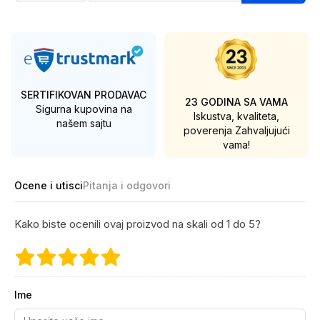
SERTIFIKOVAN PRODAVAC
23 GODINA SA VAMA
Sigurna kupovina na
Iskustva, kvaliteta,
našem sajtu
poverenja
Zahvaljujući
vama!
Ocene i utisci
Pitanja i odgovori
Kako biste ocenili ovaj proizvod na skali od 1 do 5?
Ime