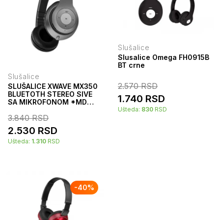
Slušalice
Slusalice Omega FH0915B
BT crne
Slušalice
2.570
RSD
SLUŠALICE XWAVE MX350
BLUETOTH STEREO SIVE
1.740
RSD
SA MIKROFONOM *MD
*SR
Ušteda:
830
RSD
3.840
RSD
2.530
RSD
Ušteda:
1.310
RSD
-
40
%