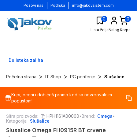
|
|
Pozovi nas
Podrška
info@jakovsistem.com
0
0
Lista želja
Nalog
Korpa
Do isteka zaliha
>
>
>
Početna strana
IT Shop
PC periferije
Slušalice
Kupi, oceni i dobićeš promo kod sa neverovatnim
-
32
%
popustom!
Šifra proizvoda:
HPH1161A00000
•
Brend:
Omega
•
Kategorija:
Slušalice
Slusalice Omega FH0915R BT crvene