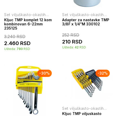
Set viljuškasto-okastih
Set viljuškasto-okastih
ključeva
ključeva
Kljuc TMP komplet 12 kom
Adapter za nastavke TMP
kombinovan 6-22mm
3/8F x 1/4"M 330102
235125
252
RSD
3.240
RSD
210
RSD
2.460
RSD
Ušteda:
42
RSD
Ušteda:
780
RSD
-
30
%
-
32
%
Set viljuškasto-okastih
ključeva
Kljuc TMP viljuskasto