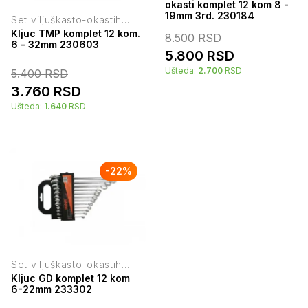
okasti komplet 12 kom 8 -
19mm 3rd. 230184
Set viljuškasto-okastih
ključeva
Kljuc TMP komplet 12 kom.
8.500
RSD
6 - 32mm 230603
5.800
RSD
Ušteda:
2.700
RSD
5.400
RSD
3.760
RSD
Ušteda:
1.640
RSD
-
22
%
Set viljuškasto-okastih
ključeva
Kljuc GD komplet 12 kom
6-22mm 233302