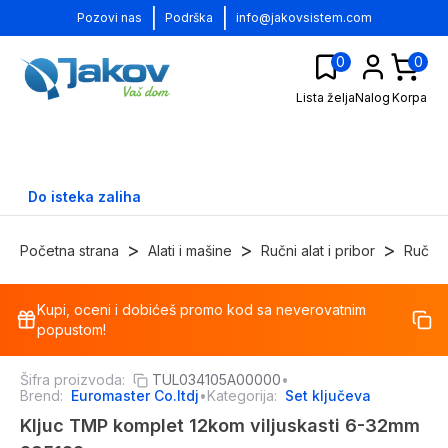
|
|
Pozovi nas
Podrška
info@jakovsistem.com
0
0
Lista želja
Nalog
Korpa
Do isteka zaliha
>
>
>
Početna strana
Alati i mašine
Ručni alat i pribor
Ručni 
Kupi, oceni i dobićeš promo kod sa neverovatnim
-
30
%
popustom!
Šifra proizvoda:
TUL034105A00000
•
Brend:
Euromaster Co.ltdj
•
Kategorija:
Set ključeva
Kljuc TMP komplet 12kom viljuskasti 6-32mm