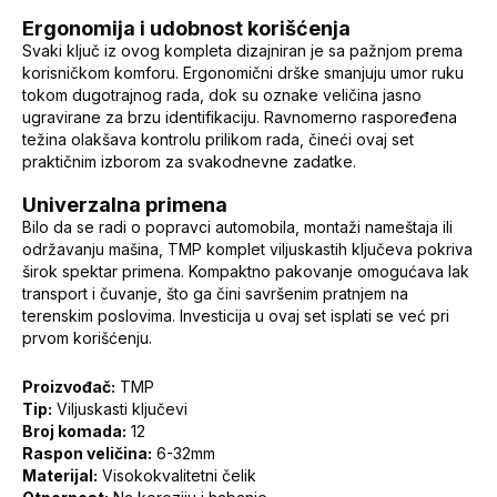
Ergonomija i udobnost korišćenja
Svaki ključ iz ovog kompleta dizajniran je sa pažnjom prema
korisničkom komforu. Ergonomični drške smanjuju umor ruku
tokom dugotrajnog rada, dok su oznake veličina jasno
ugravirane za brzu identifikaciju. Ravnomerno raspoređena
težina olakšava kontrolu prilikom rada, čineći ovaj set
praktičnim izborom za svakodnevne zadatke.
Univerzalna primena
Bilo da se radi o popravci automobila, montaži nameštaja ili
održavanju mašina, TMP komplet viljuskastih ključeva pokriva
širok spektar primena. Kompaktno pakovanje omogućava lak
transport i čuvanje, što ga čini savršenim pratnjem na
terenskim poslovima. Investicija u ovaj set isplati se već pri
prvom korišćenju.
Proizvođač:
TMP
Tip:
Viljuskasti ključevi
Broj komada:
12
Raspon veličina:
6-32mm
Materijal:
Visokokvalitetni čelik