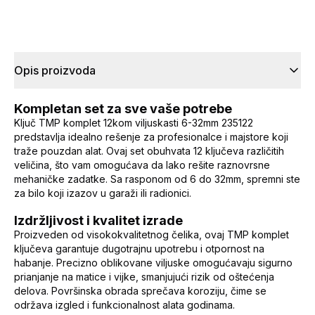
Opis proizvoda
Kompletan set za sve vaše potrebe
Ključ TMP komplet 12kom viljuskasti 6-32mm 235122
predstavlja idealno rešenje za profesionalce i majstore koji
traže pouzdan alat. Ovaj set obuhvata 12 ključeva različitih
veličina, što vam omogućava da lako rešite raznovrsne
mehaničke zadatke. Sa rasponom od 6 do 32mm, spremni ste
za bilo koji izazov u garaži ili radionici.
Izdržljivost i kvalitet izrade
Proizveden od visokokvalitetnog čelika, ovaj TMP komplet
ključeva garantuje dugotrajnu upotrebu i otpornost na
habanje. Precizno oblikovane viljuske omogućavaju sigurno
prianjanje na matice i vijke, smanjujući rizik od oštećenja
delova. Površinska obrada sprečava koroziju, čime se
održava izgled i funkcionalnost alatа godinama.