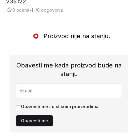
235122
0
ocena
•
0
odgovor/a
Proizvod nije na stanju.
Obavesti me kada proizvod bude na
stanju
Obavesti me i o sličnim proizvodima
Obavesti me