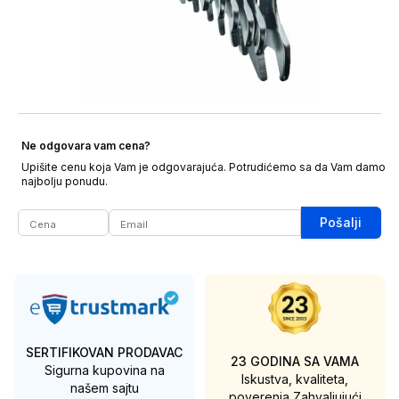
Ne odgovara vam cena?
Upišite cenu koja Vam je odgovarajuća. Potrudićemo sa da Vam damo
najbolju ponudu.
Pošalji
SERTIFIKOVAN PRODAVAC
23 GODINA SA VAMA
Sigurna kupovina na
Iskustva, kvaliteta,
našem sajtu
poverenja
Zahvaljujući