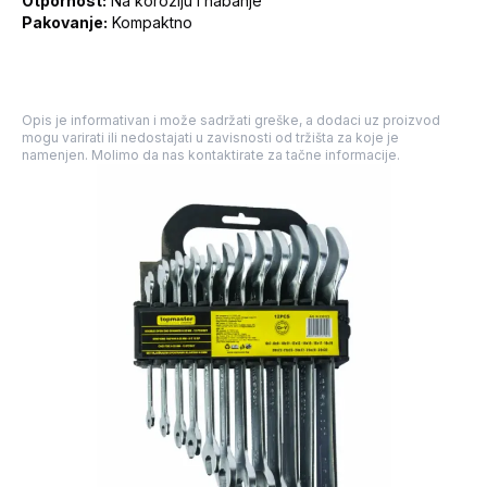
Otpornost:
Na koroziju i habanje
Pakovanje:
Kompaktno
Opis je informativan i može sadržati greške, a dodaci uz proizvod
mogu varirati ili nedostajati u zavisnosti od tržišta za koje je
namenjen. Molimo da nas kontaktirate za tačne informacije.