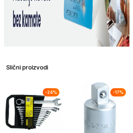
Slični proizvodi
-
24
%
-
17
%