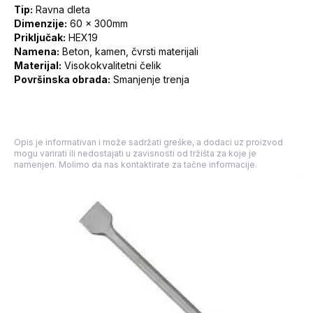
Tip:
Ravna dleta
Dimenzije:
60 x 300mm
Priključak:
HEX19
Namena:
Beton, kamen, čvrsti materijali
Materijal:
Visokokvalitetni čelik
Površinska obrada:
Smanjenje trenja
Opis je informativan i može sadržati greške, a dodaci uz proizvod
mogu varirati ili nedostajati u zavisnosti od tržišta za koje je
namenjen. Molimo da nas kontaktirate za tačne informacije.