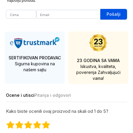
najbolju ponudu.
Pošalji
SERTIFIKOVAN PRODAVAC
23 GODINA SA VAMA
Sigurna kupovina na
Iskustva, kvaliteta,
našem sajtu
poverenja
Zahvaljujući
vama!
Ocene i utisci
Pitanja i odgovori
Kako biste ocenili ovaj proizvod na skali od 1 do 5?