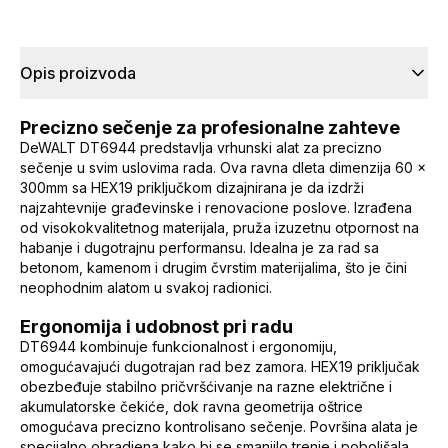
Opis proizvoda
Precizno sečenje za profesionalne zahteve
DeWALT DT6944 predstavlja vrhunski alat za precizno
sečenje u svim uslovima rada. Ova ravna dleta dimenzija 60 x
300mm sa HEX19 priključkom dizajnirana je da izdrži
najzahtevnije građevinske i renovacione poslove. Izrađena
od visokokvalitetnog materijala, pruža izuzetnu otpornost na
habanje i dugotrajnu performansu. Idealna je za rad sa
betonom, kamenom i drugim čvrstim materijalima, što je čini
neophodnim alatom u svakoj radionici.
Ergonomija i udobnost pri radu
DT6944 kombinuje funkcionalnost i ergonomiju,
omogućavajući dugotrajan rad bez zamora. HEX19 priključak
obezbeđuje stabilno pričvršćivanje na razne električne i
akumulatorske čekiće, dok ravna geometrija oštrice
omogućava precizno kontrolisano sečenje. Površina alata je
specijalno obradjena kako bi se smanjilo trenje i poboljšala