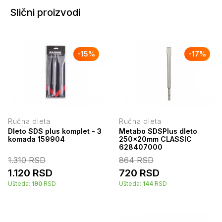
Slični proizvodi
-
15
%
-
17
%
Ručna dleta
Ručna dleta
Dleto SDS plus komplet - 3
Metabo SDSPlus dleto
komada 159904
250x20mm CLASSIC
628407000
1.310
RSD
864
RSD
1.120
RSD
720
RSD
Ušteda:
190
RSD
Ušteda:
144
RSD