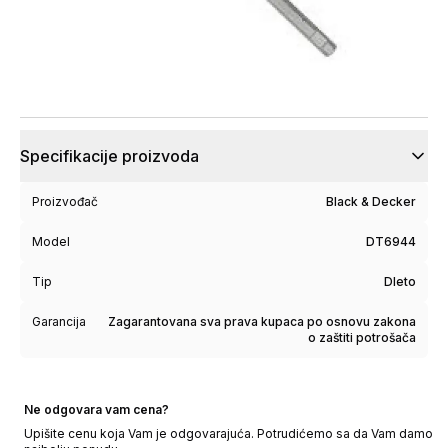
Specifikacije proizvoda
Proizvođač
Black & Decker
Model
DT6944
Tip
Dleto
Garancija
Zagarantovana sva prava kupaca po osnovu zakona
o zaštiti potrošača
Ne odgovara vam cena?
Upišite cenu koja Vam je odgovarajuća. Potrudićemo sa da Vam damo