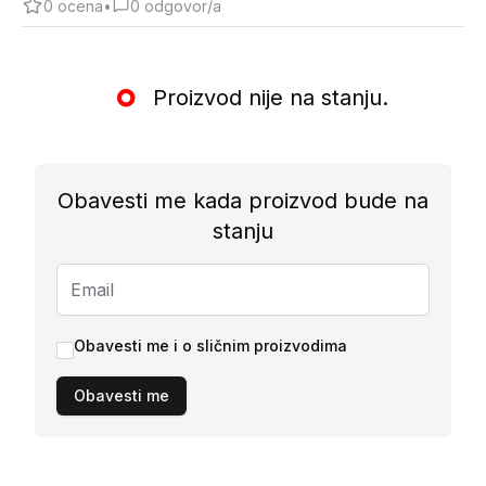
0
ocena
•
0
odgovor/a
Proizvod nije na stanju.
Obavesti me kada proizvod bude na
stanju
Obavesti me i o sličnim proizvodima
Obavesti me