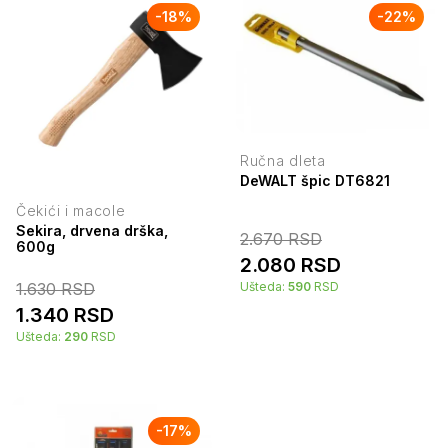
-
18
%
-
22
%
Ručna dleta
DeWALT špic DT6821
Čekići i macole
Sekira, drvena drška,
2.670
RSD
600g
2.080
RSD
1.630
RSD
Ušteda:
590
RSD
1.340
RSD
Ušteda:
290
RSD
-
17
%