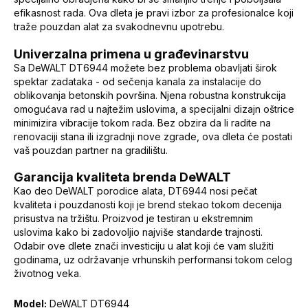
efikasnost rada. Ova dleta je pravi izbor za profesionalce koji
traže pouzdan alat za svakodnevnu upotrebu.
Univerzalna primena u građevinarstvu
Sa DeWALT DT6944 možete bez problema obavljati širok
spektar zadataka - od sečenja kanala za instalacije do
oblikovanja betonskih površina. Njena robustna konstrukcija
omogućava rad u najtežim uslovima, a specijalni dizajn oštrice
minimizira vibracije tokom rada. Bez obzira da li radite na
renovaciji stana ili izgradnji nove zgrade, ova dleta će postati
vaš pouzdan partner na gradilištu.
Garancija kvaliteta brenda DeWALT
Kao deo DeWALT porodice alata, DT6944 nosi pečat
kvaliteta i pouzdanosti koji je brend stekao tokom decenija
prisustva na tržištu. Proizvod je testiran u ekstremnim
uslovima kako bi zadovoljio najviše standarde trajnosti.
Odabir ove dlete znači investiciju u alat koji će vam služiti
godinama, uz održavanje vrhunskih performansi tokom celog
životnog veka.
Model:
DeWALT DT6944