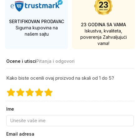
SERTIFIKOVAN PRODAVAC
23 GODINA SA VAMA
Sigurna kupovina na
Iskustva, kvaliteta,
našem sajtu
poverenja
Zahvaljujući
vama!
Ocene i utisci
Pitanja i odgovori
Kako biste ocenili ovaj proizvod na skali od 1 do 5?
Ime
Email adresa