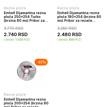
Rezne ploče
Rezne ploče
Einhell Dijamantna rezna
Einhell Dijamantna rezna
ploča 250x254 Turbo
ploča 180x254 (brzina 80
(brzina 80 ms) Pribor za
ms) Pribor za rezače
rezače granita i pločica
granita i pločica
3.770
RSD
3.280
RSD
49797851
49795850
2.740
RSD
2.480
RSD
Ušteda:
1.030
RSD
Ušteda:
800
RSD
-
22
%
Rezne ploče
Einhell Dijamantna rezna
ploča 200x254 (brzina 80
ms) Pribor za rezače