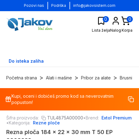
|
|
Pozovi nas
Podrška
info@jakovsistem.com
0
0
Lista želja
Nalog
Korpa
Do isteka zaliha
>
>
>
Početna strana
Alati i mašine
Pribor za alate
Brusni i r
Kupi, oceni i dobićeš promo kod sa neverovatnim
-
22
%
popustom!
Šifra proizvoda:
TUL4875A00000
•
Brend:
Extol Premium
•
Kategorija:
Rezne ploče
Rezna ploča 184 x 22 x 30 mm T 50 EP