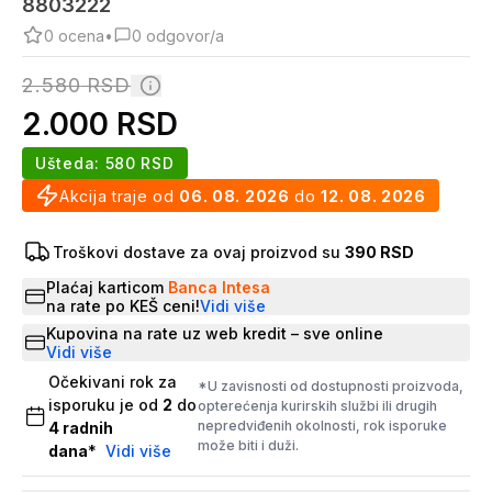
8803222
0
ocena
•
0
odgovor/a
2.580
RSD
2.000
RSD
Ušteda:
580
RSD
Akcija traje od
06. 08. 2026
do
12. 08. 2026
Troškovi dostave za ovaj proizvod su
390 RSD
Plaćaj karticom
Banca Intesa
na rate po KEŠ ceni!
Vidi više
Kupovina na rate uz web kredit – sve online
Vidi više
Očekivani rok za
*U zavisnosti od dostupnosti proizvoda,
isporuku je od
2
do
opterećenja kurirskih službi ili drugih
nepredviđenih okolnosti, rok isporuke
4
radnih
može biti i duži.
dana
*
Vidi više