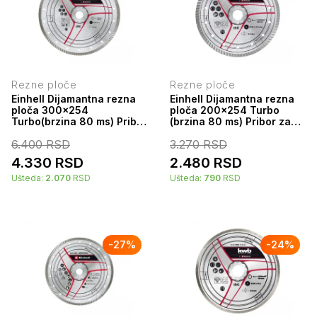
Rezne ploče
Rezne ploče
Einhell Dijamantna rezna
Einhell Dijamantna rezna
ploča 300x254
ploča 200x254 Turbo
Turbo(brzina 80 ms) Pribor
(brzina 80 ms) Pribor za
za rezače granita i pločica
rezače granita i pločica
6.400
RSD
3.270
RSD
49797950
49797750
4.330
RSD
2.480
RSD
Ušteda:
2.070
RSD
Ušteda:
790
RSD
-
27
%
-
24
%