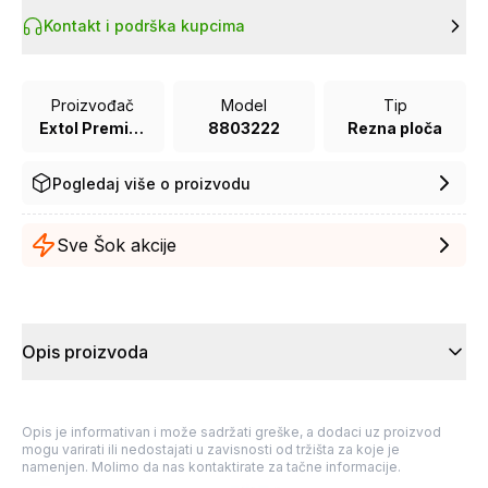
Kontakt i podrška kupcima
Proizvođač
Model
Tip
Extol Premium
8803222
Rezna ploča
Pogledaj više o proizvodu
Sve Šok akcije
Opis proizvoda
Opis je informativan i može sadržati greške, a dodaci uz proizvod
mogu varirati ili nedostajati u zavisnosti od tržišta za koje je
namenjen. Molimo da nas kontaktirate za tačne informacije.