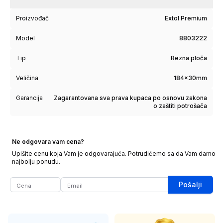
Proizvođač
Extol Premium
Model
8803222
Tip
Rezna ploča
Veličina
184x30mm
Garancija
Zagarantovana sva prava kupaca po osnovu zakona
o zaštiti potrošača
Ne odgovara vam cena?
Upišite cenu koja Vam je odgovarajuća. Potrudićemo sa da Vam damo
najbolju ponudu.
Pošalji