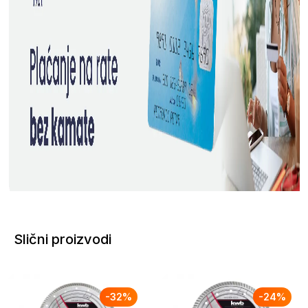
Slični proizvodi
-
32
%
-
24
%