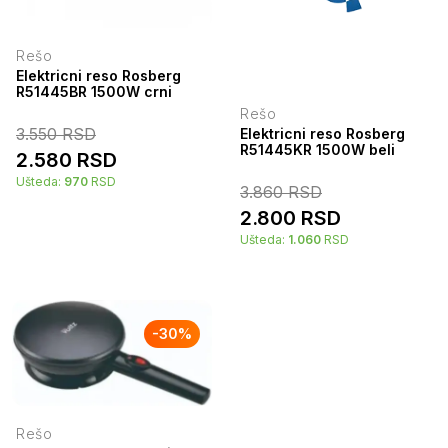
Rešo
Elektricni reso Rosberg
R51445BR 1500W crni
Rešo
3.550
RSD
Elektricni reso Rosberg
R51445KR 1500W beli
2.580
RSD
Ušteda:
970
RSD
3.860
RSD
2.800
RSD
Ušteda:
1.060
RSD
-
30
%
Rešo