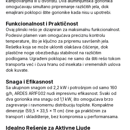
kampovanjima ili u dvorištu. Dva aluminijumska gorionika
omogućavaju simultano pripremanje različitih jela, dok
emajlirani poklopci štite gorionike kada nisu u upotrebi.
Funkcionalnost i Praktičnost
Ovaj plinski rešo je dizajniran za maksimalnu funkcionalnost.
Podesivi plamen vam omogućava preciznu kontrolu
temperature, što je ključno za pripremu savršenih jela.
Rešetka koja se može ukloniti olakšava čišćenje, dok
plastične noge obezbeđuju stabilnost na različitim
podlogama. Ugrađeni poklopac ne samo da štiti rešo tokom
transporta već i čuva hranu od insekata i vremenskih uslova
dok kuvate.
Snaga i Efikasnost
Sa ukupnom snagom od 2,2 kW i potrošnjom od samo 160
g/h, ARDES AR1FG02 nudi impresivnu efikasnost. Svaki od
dva gorionika ima snagu od 1,1 kW, što omogućava brzo
zagrevanje i ravnomernu distribuciju toplote. Kompaktne
dimenzije (59,5 x 33,5 x 11 cm) čine ga praktičnim za
transport i skladištenje, bez kompromisa u performansama.
Idealno Rešenje za Aktivne Ljude