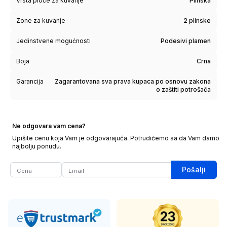
Vrsta ploče za kuvanje
Plinska
Zone za kuvanje
2 plinske
Jedinstvene mogućnosti
Podesivi plamen
Boja
Crna
Garancija
Zagarantovana sva prava kupaca po osnovu zakona
o zaštiti potrošača
Ne odgovara vam cena?
Upišite cenu koja Vam je odgovarajuća. Potrudićemo sa da Vam damo
najbolju ponudu.
Pošalji