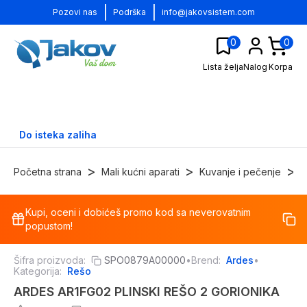
|
|
Pozovi nas
Podrška
info@jakovsistem.com
0
0
Lista želja
Nalog
Korpa
Do isteka zaliha
>
>
>
Početna strana
Mali kućni aparati
Kuvanje i pečenje
R
Kupi, oceni i dobićeš promo kod sa neverovatnim
-
29
%
popustom!
Šifra proizvoda:
SPO0879A00000
•
Brend:
Ardes
•
Kategorija:
Rešo
ARDES AR1FG02 PLINSKI REŠO 2 GORIONIKA