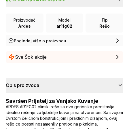
Proizvođač
Model
Tip
Ardes
ar1fg02
Rešo
Pogledaj više o proizvodu
Sve Šok akcije
Opis proizvoda
Savršen Prijatelj za Vanjsko Kuvanje
ARDES AR1FG02 plinski rešo sa dva gorionika predstavlja
idealno rešenje za ljubitelje kuvanja na otvorenom. Sa svojom
čvrstom čeličnom konstrukcijom i praktičnim dizajnom, ovaj
rešo će postati nezamenljiv pratioc na piknicima,