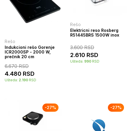
Rešo
Elektricni reso Rosberg
R51445BRS 1500W inox
Rešo
3.600
RSD
Indukcioni rešo Gorenje
ICR2000SP - 2000 W,
2.610
RSD
prečnik 20 cm
Ušteda:
990
RSD
6.670
RSD
4.480
RSD
Ušteda:
2.190
RSD
-
27
%
-
27
%