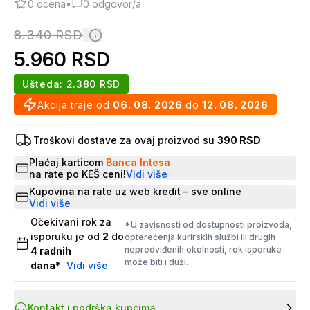
0
ocena
•
0
odgovor/a
8.340
RSD
5.960
RSD
Ušteda:
2.380
RSD
Akcija traje od
06. 08. 2026
do
12. 08. 2026
Troškovi dostave za ovaj proizvod su
390 RSD
Plaćaj karticom
Banca Intesa
na rate po KEŠ ceni!
Vidi više
Kupovina na rate uz web kredit – sve online
Vidi više
Očekivani rok za
*U zavisnosti od dostupnosti proizvoda,
isporuku je od
2
do
opterećenja kurirskih službi ili drugih
nepredviđenih okolnosti, rok isporuke
4
radnih
može biti i duži.
dana
*
Vidi više
Kontakt i podrška kupcima