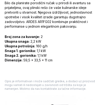
Bilo da planirate porodični ručak u prirodi ili avanturu sa
prijateljima, ovaj plinski rešo će vaše kulinarske ideje
pretvoriti u stvarnost. Njegova izdržljivost, jednostavnost
upotrebe i visok kvalitet izrade garantuju dugotrajno
zadovoljstvo. ARDES AR1FG02 kombinuje praktičnost i
performanse u jednom elegantnom pakovanju.
Broj zona za kuvanje:
2
Ukupna snaga:
2,2 kW
Ukupna potrošnja:
160 g/h
Snaga 1. gorionika:
1,1 kW
Snaga 2. gorionika:
1,1 kW
Dimenzije:
59,5 x 33,5 x 11 cm
Opis je informativan i može sadržati greške, a dodaci uz proizvod
mogu varirati ili nedostajati u zavisnosti od tržišta za koje je
namenjen. Molimo da nas kontaktirate za tačne informacije.