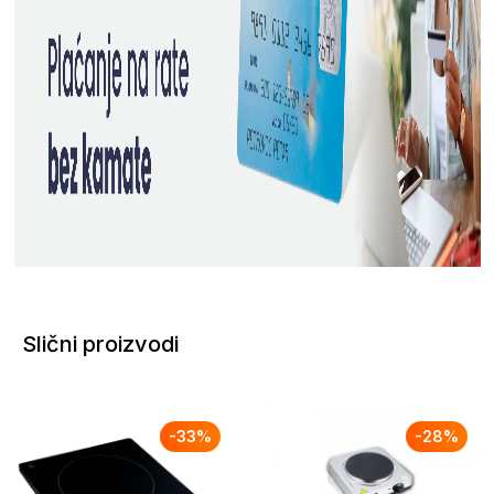
Slični proizvodi
-
33
%
-
28
%