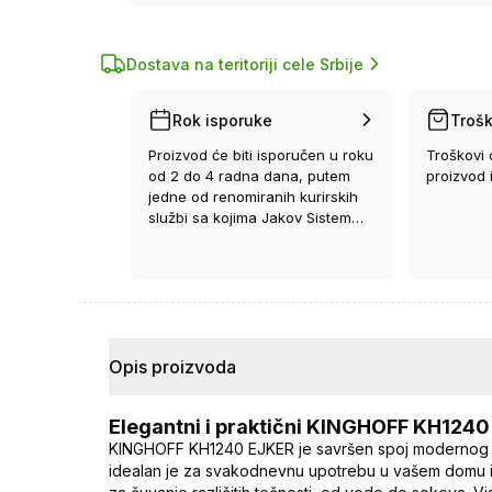
Dostava na teritoriji cele Srbije
Rok isporuke
Trošk
Proizvod će biti isporučen u roku
Troškovi 
od 2 do 4 radna dana, putem
proizvod 
jedne od renomiranih kurirskih
službi sa kojima Jakov Sistem
ima ugovor.
Opis proizvoda
Elegantni i praktični KINGHOFF KH124
KINGHOFF KH1240 EJKER je savršen spoj modernog diz
idealan je za svakodnevnu upotrebu u vašem domu ili