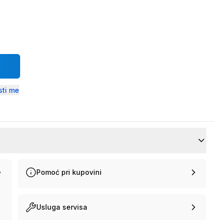
ti me
Pomoć pri kupovini
Usluga servisa