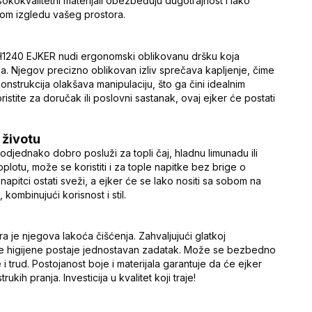
sokokvalitetni materijali obezbeđuju dugotrajnost i lako
nom izgledu vašeg prostora.
H1240 EJKER nudi ergonomski oblikovanu dršku koja
a. Njegov precizno oblikovan izliv sprečava kapljenje, čime
strukcija olakšava manipulaciju, što ga čini idealnim
ristite za doručak ili poslovni sastanak, ovaj ejker će postati
 životu
jednako dobro posluži za topli čaj, hladnu limunadu ili
plotu, može se koristiti i za tople napitke bez brige o
apitci ostati sveži, a ejker će se lako nositi sa sobom na
 kombinujući korisnost i stil.
 je njegova lakoća čišćenja. Zahvaljujući glatkoj
je higijene postaje jednostavan zadatak. Može se bezbedno
i trud. Postojanost boje i materijala garantuje da će ejker
ukih pranja. Investicija u kvalitet koji traje!