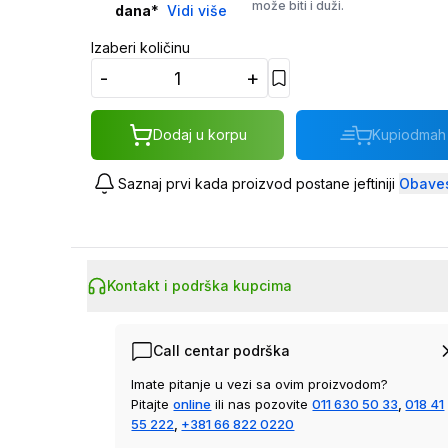
može biti i duži.
dana
*
Vidi više
Izaberi količinu
-
+
Dodaj u korpu
Kupi
odmah
Saznaj prvi kada proizvod postane jeftiniji
Obaves
Kontakt i podrška kupcima
Call centar podrška
Imate pitanje u vezi sa ovim proizvodom?
Pitajte
online
ili nas pozovite
011 630 50 33
,
018 41
55 222
,
+381 66 822 0220