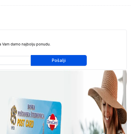
da Vam damo najbolju ponudu.
Pošalji