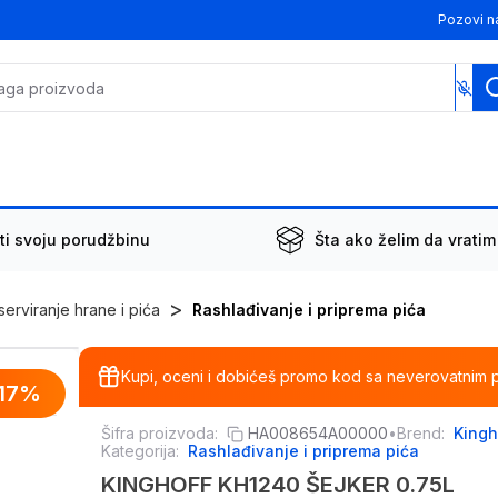
Pozovi n
ti svoju porudžbinu
Šta ako želim da vratim
>
erviranje hrane i pića
Rashlađivanje i priprema pića
Kupi, oceni i dobićeš promo kod sa neverovatnim 
17
%
Šifra proizvoda:
HA008654A00000
•
Brend:
Kingh
Kategorija:
Rashlađivanje i priprema pića
KINGHOFF KH1240 ŠEJKER 0.75L