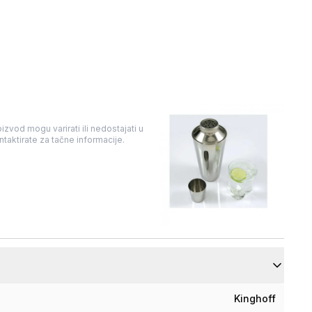
izvod mogu varirati ili nedostajati u
taktirate za tačne informacije.
Kinghoff