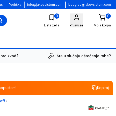
|
|
|
as
Podrška
info@jakovsistem.com
beograd@jakovsistem.com
0
0
Lista želja
Prijavi se
Moja korpa
 proizvod?
Šta u slučaju oštećenja robe?
popustom!
Kopiraj
off
•