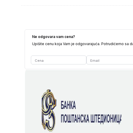
Ne odgovara vam cena?
Upišite cenu koja Vam je odgovarajuća. Potrudićemo sa 