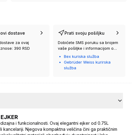
ovi dostave
Prati svoju pošiljku
dostave za ovaj
Dobićete SMS poruku sa brojem
iznose: 390 RSD
vaše pošiljke i informacijom o
kurirskoj službi koja će vam je
Bex kuriska služba
isporučiti.
Gebrüder Weiss kurirska
služba
0 EJKER
ajna i funkcionalnosti. Ovaj elegantni ejker od 0.75L
 kancelariji. Njegova kompaktna veličina čini ga praktičnim