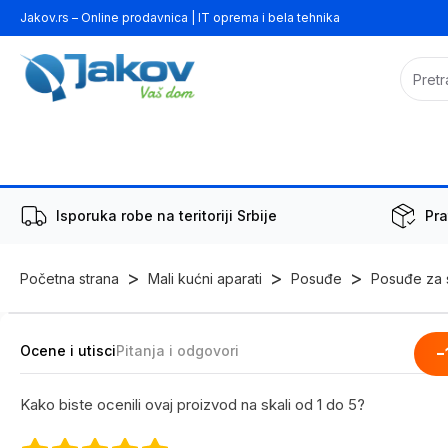
Jakov.rs – Online prodavnica | IT oprema i bela tehnika
Isporuka robe na teritoriji Srbije
Pra
>
>
>
Početna strana
Mali kućni aparati
Posuđe
Posuđe za s
Ocene i utisci
Pitanja i odgovori
-
Kako biste ocenili ovaj proizvod na skali od 1 do 5?