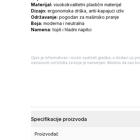
Materijal:
visokokvalitetni plastični materijal
Dizajn:
ergonomska drška, anti-kapajući izliv
Održavanje:
pogodan za mašinsko pranje
Boja:
moderna i neutralna
Namena:
topli i hladni napitci
Opis je informativan i može sadržati greške, a dodaci uz pro
zavisnosti od tržišta za koje je namenjen. Molimo da nas kon
Specifikacije proizvoda
Proizvođač