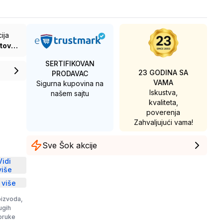
ija
Zagarantovana sva prava kupaca po osnovu zakona o zaštiti potrošača
SERTIFIKOVAN
23 GODINA SA
PRODAVAC
VAMA
Sigurna kupovina na
Iskustva,
našem sajtu
kvaliteta,
poverenja
Zahvaljujući vama!
Sve Šok akcije
D
Vidi
više
 više
oizvoda,
rugih
poruke