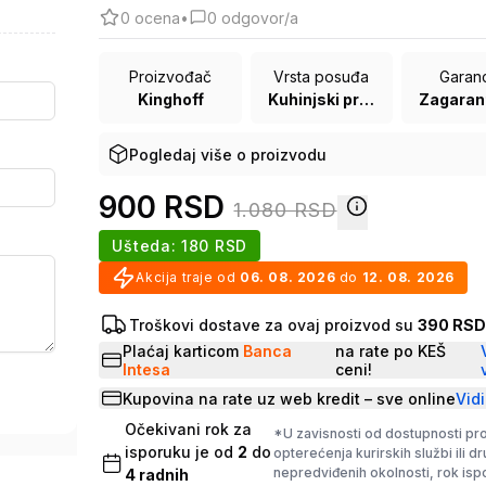
0
ocena
•
0
odgovor/a
Proizvođač
Vrsta posuđa
Garanc
Kinghoff
Kuhinjski pribor
Pogledaj više o proizvodu
900
RSD
1.080
RSD
Ušteda:
180
RSD
Akcija traje od
06. 08. 2026
do
12. 08. 2026
Troškovi dostave za ovaj proizvod su
390 RS
Plaćaj karticom
Banca
na rate po KEŠ
Intesa
ceni!
Kupovina na rate uz web kredit – sve online
Vidi
Očekivani rok za
*U zavisnosti od dostupnosti pr
isporuku je od
2
do
opterećenja kurirskih službi ili d
nepredviđenih okolnosti, rok is
4
radnih