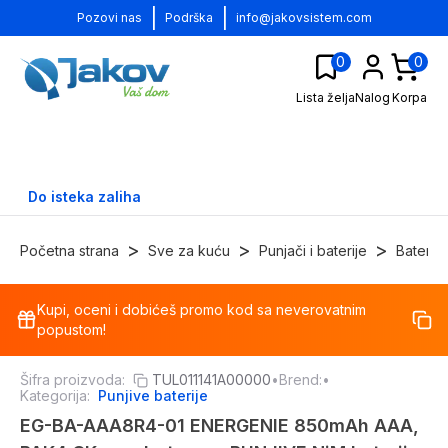
|
|
Pozovi nas
Podrška
info@jakovsistem.com
0
0
Lista želja
Nalog
Korpa
Do isteka zaliha
>
>
>
Početna strana
Sve za kuću
Punjači i baterije
Baterije
Kupi, oceni i dobićeš promo kod sa neverovatnim
-
17
%
popustom!
Šifra proizvoda:
TUL011141A00000
•
Brend:
•
Kategorija:
Punjive baterije
EG-BA-AAA8R4-01 ENERGENIE 850mAh AAA,