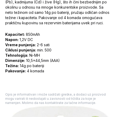
(Pb), kadmijuma (Cd) i žive (Hg), što ih čini bezbednijim po
okolinu u odnosu na mnoge konkurentske proizvode. Sa
neto težinom od samo 14g po bateriji, pružaju odličan odnos
težine i kapaciteta. Pakovanje od 4 komada omogućava
praktičnu kupovinu sa rezervnim baterijama uvek pri ruci.
Kapacitet:
850mAh
Napon:
1,2V DC
Vreme punjenja:
2-6 sati
Ciklusi punjenja:
min. 500
Tehnologija:
Ni-MH
Dimenzije:
10,5x44,5mm (AAA)
Težina:
14g po bateriji
Pakovanje:
4 komada
Opis je informativan i može sadržati greške, a dodaci uz proizvod
mogu varirati ili nedostajati u zavisnosti od tržišta za koje je
namenjen. Molimo da nas kontaktirate za tačne informacije.