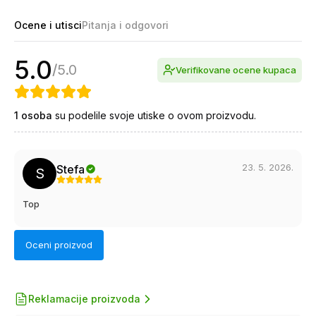
Ocene i utisci
Pitanja i odgovori
5.0
/
5.0
Verifikovane ocene kupaca
1
osoba
su podelile svoje utiske o ovom proizvodu.
23. 5. 2026.
Stefa
S
Top
Oceni proizvod
Reklamacije proizvoda