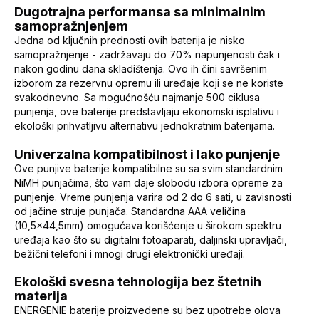
Dugotrajna performansa sa minimalnim
samopražnjenjem
Jedna od ključnih prednosti ovih baterija je nisko
samopražnjenje - zadržavaju do 70% napunjenosti čak i
nakon godinu dana skladištenja. Ovo ih čini savršenim
izborom za rezervnu opremu ili uređaje koji se ne koriste
svakodnevno. Sa mogućnošću najmanje 500 ciklusa
punjenja, ove baterije predstavljaju ekonomski isplativu i
ekološki prihvatljivu alternativu jednokratnim baterijama.
Univerzalna kompatibilnost i lako punjenje
Ove punjive baterije kompatibilne su sa svim standardnim
NiMH punjačima, što vam daje slobodu izbora opreme za
punjenje. Vreme punjenja varira od 2 do 6 sati, u zavisnosti
od jačine struje punjača. Standardna AAA veličina
(10,5x44,5mm) omogućava korišćenje u širokom spektru
uređaja kao što su digitalni fotoaparati, daljinski upravljači,
bežični telefoni i mnogi drugi elektronički uređaji.
Ekološki svesna tehnologija bez štetnih
materija
ENERGENIE baterije proizvedene su bez upotrebe olova