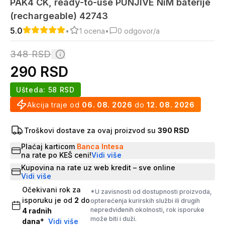
PAK4 CK, ready-to-use PUNJIVE NiM baterije
(rechargeable) 42743
5.0
•
1
ocena
•
0
odgovor/a
348
RSD
290
RSD
Ušteda:
58
RSD
Akcija traje od
06. 08. 2026
do
12. 08. 2026
Troškovi dostave za ovaj proizvod su
390 RSD
Plaćaj karticom
Banca Intesa
na rate po KEŠ ceni!
Vidi više
Kupovina na rate uz web kredit – sve online
Vidi više
Očekivani rok za
*U zavisnosti od dostupnosti proizvoda,
isporuku je od
2
do
opterećenja kurirskih službi ili drugih
nepredviđenih okolnosti, rok isporuke
4
radnih
može biti i duži.
dana
*
Vidi više