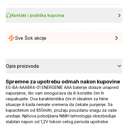
Kontakt i podrška kupcima
Sve Šok akcije
Opis proizvoda
Spremne za upotrebu odmah nakon kupovine
EG-BA-AAA8R4-01 ENERGENIE AAA baterije dolaze unapred
napunjene, što vam omogućava da ih koristite čim ih
raspakujete. Ova karakteristika čini ih idealnim za hitne
situacije ili kada nemate vremena da čekate punjenje. Sa
kapacitetom od 850mAh, pružaju pouzdanu snagu za vaše
uređaje. Njihova poboljšana NiMH tehnologija obezbeđuje
stabilan napon od 1,2V tokom celog perioda upotrebe.