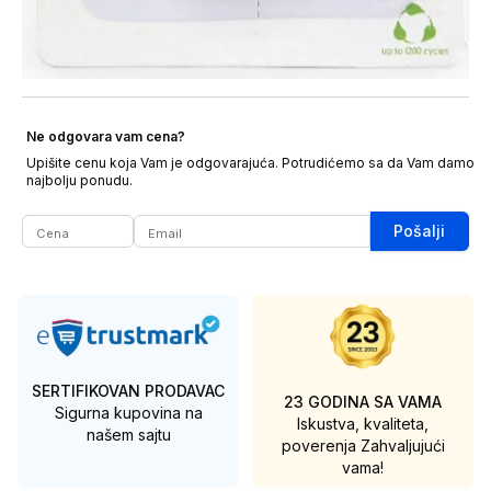
Ne odgovara vam cena?
Upišite cenu koja Vam je odgovarajuća. Potrudićemo sa da Vam damo
najbolju ponudu.
Pošalji
SERTIFIKOVAN PRODAVAC
23 GODINA SA VAMA
Sigurna kupovina na
Iskustva, kvaliteta,
našem sajtu
poverenja
Zahvaljujući
vama!