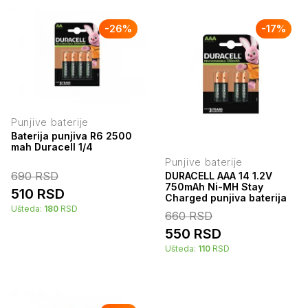
-
26
%
-
17
%
Punjive baterije
Baterija punjiva R6 2500
mah Duracell 1/4
Punjive baterije
690
RSD
DURACELL AAA 14 1.2V
750mAh Ni-MH Stay
510
RSD
Charged punjiva baterija
Ušteda:
180
RSD
660
RSD
550
RSD
Ušteda:
110
RSD