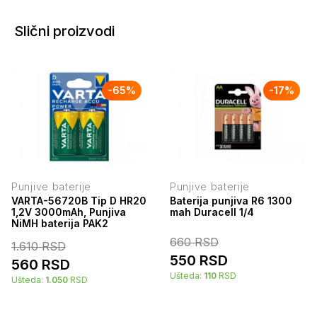
Slični proizvodi
-
65
%
-
17
%
Punjive baterije
Punjive baterije
VARTA-56720B Tip D HR20
Baterija punjiva R6 1300
1,2V 3000mAh, Punjiva
mah Duracell 1/4
NiMH baterija PAK2
660
RSD
1.610
RSD
550
RSD
560
RSD
Ušteda:
110
RSD
Ušteda:
1.050
RSD