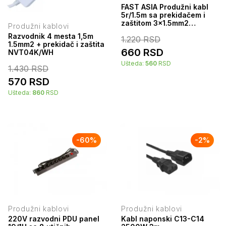
FAST ASIA Produžni kabl
5r/1.5m sa prekidačem i
zaštitom 3x1.5mm2
Produžni kablovi
(Linkom) - beli
Razvodnik 4 mesta 1,5m
1.220
RSD
1.5mm2 + prekidač i zaštita
660
RSD
NVT04K/WH
Ušteda:
560
RSD
1.430
RSD
570
RSD
Ušteda:
860
RSD
-
60
%
-
2
%
Produžni kablovi
Produžni kablovi
220V razvodni PDU panel
Kabl naponski C13-C14