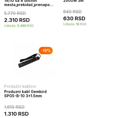
19/1U sa 8 utičnih
2500W 3m
mesta,prekidač,prenaponska
zaštita,kabl 1.8m Mirsan
640
RSD
5.770
RSD
630
RSD
2.310
RSD
Ušteda:
10
RSD
Ušteda:
3.460
RSD
-
19
%
Produžni kablovi
Produzni kabl Gembird
SPG5-B-10 3x1.5mm
1.610
RSD
1.310
RSD