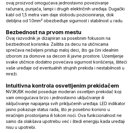
ovaj proizvod omogućava jednostavno povezivanje
računara, punjača, lampi i drugih električnih uređaja. Dugački
kabl od 1,5 metra vam daje slobodu pozicioniranja, dok
debljina od 1.0mm² obezbeđuje sigurnost i stabilnost u radu.
Bezbednost na prvom mestu
Ovaj razvodnik je dizajniran sa posebnim fokusom na
bezbednost korisnika. Zaštita za decu na utičnicama
sprečava neželjeni pristup maloj deci, što ga čini idealnim
izborom za domove sa decom ili javne prostore. Uzemljenje
svake utičnice dodatno povećava sigurnost korišćenja, štiteći
vaše uređaje od eventualnih strujnih prekida i nestabilnosti u
mreži.
Intuitivna kontrola osvetljenim prekidačem
NV3K/BK model poseduje moderan osvetljen prekidač koji
vam omogućava brzo i jednostavno uključivanje ili
isključivanje napajanja svih priključenih uređaja. LED indikator
jasno pokazuje status rada, što je posebno korisno u
mračnijim prostorijama ili tokom noći. Ova funkcionalnost ne
samo da olakšava upotrebu već i štedi energiju kada uređaji
nisu u upotrebi.