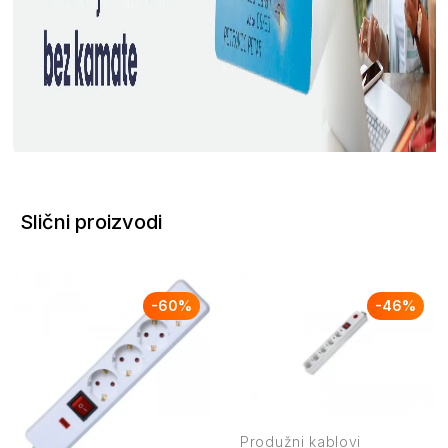
Slični proizvodi
-
60
%
-
46
%
Produžni kablovi