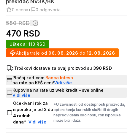
prekidač NV3K/BK
0
ocena
•
0
odgovor/a
580
RSD
470
RSD
Ušteda:
110
RSD
Akcija traje od
06. 08. 2026
do
12. 08. 2026
Troškovi dostave za ovaj proizvod su
390 RSD
Plaćaj karticom
Banca Intesa
na rate po KEŠ ceni!
Vidi više
Kupovina na rate uz web kredit – sve online
Vidi više
Očekivani rok za
*U zavisnosti od dostupnosti proizvoda,
isporuku je od
2
do
opterećenja kurirskih službi ili drugih
nepredviđenih okolnosti, rok isporuke
4
radnih
može biti i duži.
dana
*
Vidi više