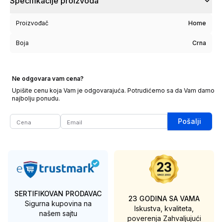
Specifikacije proizvoda
Proizvođač
Home
Boja
Crna
Ne odgovara vam cena?
Upišite cenu koja Vam je odgovarajuća. Potrudićemo sa da Vam damo
najbolju ponudu.
Pošalji
SERTIFIKOVAN PRODAVAC
23 GODINA SA VAMA
Sigurna kupovina na
Iskustva, kvaliteta,
našem sajtu
poverenja
Zahvaljujući