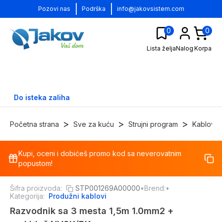
|
|
Pozovi nas
Podrška
info@jakovsistem.com
0
0
Lista želja
Nalog
Korpa
Do isteka zaliha
>
>
>
Početna strana
Sve za kuću
Strujni program
Kablovi
Kupi, oceni i dobićeš promo kod sa neverovatnim
-
19
%
popustom!
Šifra proizvoda:
STP001269A00000
•
Brend:
•
Kategorija:
Produžni kablovi
Razvodnik sa 3 mesta 1,5m 1.0mm2 +