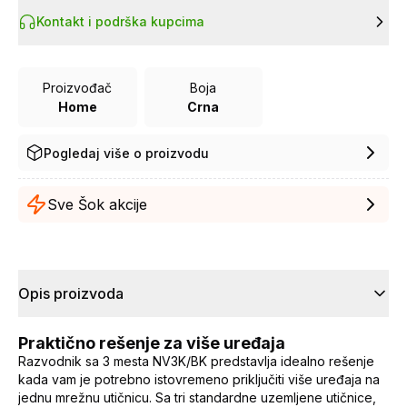
Kontakt i podrška kupcima
Proizvođač
Boja
Home
Crna
Pogledaj više o proizvodu
Sve Šok akcije
Opis proizvoda
Praktično rešenje za više uređaja
Razvodnik sa 3 mesta NV3K/BK predstavlja idealno rešenje
kada vam je potrebno istovremeno priključiti više uređaja na
jednu mrežnu utičnicu. Sa tri standardne uzemljene utičnice,