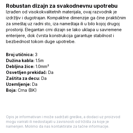
Robustan dizajn za svakodnevnu upotrebu
Izrađen od visokokvalitetnih materijala, ovaj razvodnik je
izdržljiv i dugotrajan. Kompaktne dimenzije ga čine praktičnim
za smeštaj uz radni sto, iza nameštaja ili u bilo kojoj drugoj
prostoriji. Elegantan crni dizajn se lako uklapa u savremene
enterijere, dok čvrsta konstrukcija garantuje stabilnost i
bezbednost tokom duge upotrebe.
Broj utičnica:
3
Dužina kabla:
1.5m
Debljina žice:
1.0mm²
Osvetljen prekidač:
Da
Zaštita za decu:
Da
Uzemljenje:
Da
Boja:
Crna (BK)
Opis je informativan i može sadržati greške, a dodaci uz proizvod
mogu varirati ili nedostajati u zavisnosti od tržišta za koje je
namenjen. Molimo da nas kontaktirate za tačne informacije.