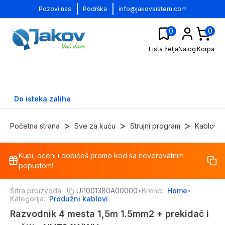
|
|
Pozovi nas
Podrška
info@jakovsistem.com
0
0
Lista želja
Nalog
Korpa
Do isteka zaliha
>
>
>
Početna strana
Sve za kuću
Strujni program
Kablovi
Kupi, oceni i dobićeš promo kod sa neverovatnim
-
60
%
popustom!
Šifra proizvoda:
UP001380A00000
•
Brend:
Home
•
Kategorija:
Produžni kablovi
Razvodnik 4 mesta 1,5m 1.5mm2 + prekidač i