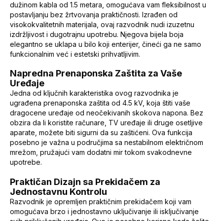
dužinom kabla od 1.5 metara, omogućava vam fleksibilnost u
postavljanju bez žrtvovanja praktičnosti. Izrađen od
visokokvalitetnih materijala, ovaj razvodnik nudi izuzetnu
izdržljivost i dugotrajnu upotrebu. Njegova bijela boja
elegantno se uklapa u bilo koji enterijer, čineći ga ne samo
funkcionalnim već i estetski prihvatljivim.
Napredna Prenaponska Zaštita za Vaše
Uređaje
Jedna od ključnih karakteristika ovog razvodnika je
ugrađena prenaponska zaštita od 4.5 kV, koja štiti vaše
dragocene uređaje od neočekivanih skokova napona. Bez
obzira da li koristite računare, TV uređaje ili druge osetljive
aparate, možete biti sigurni da su zaštićeni. Ova funkcija
posebno je važna u područjima sa nestabilnom električnom
mrežom, pružajući vam dodatni mir tokom svakodnevne
upotrebe.
Praktičan Dizajn sa Prekidačem za
Jednostavnu Kontrolu
Razvodnik je opremljen praktičnim prekidačem koji vam
omogućava brzo i jednostavno uključivanje ili isključivanje