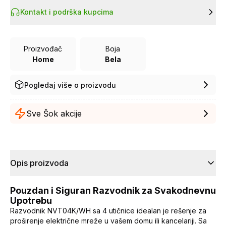
Kontakt i podrška kupcima
Proizvođač
Boja
Home
Bela
Pogledaj više o proizvodu
Sve Šok akcije
Opis proizvoda
Pouzdan i Siguran Razvodnik za Svakodnevnu
Upotrebu
Razvodnik NVT04K/WH sa 4 utičnice idealan je rešenje za
proširenje električne mreže u vašem domu ili kancelariji. Sa