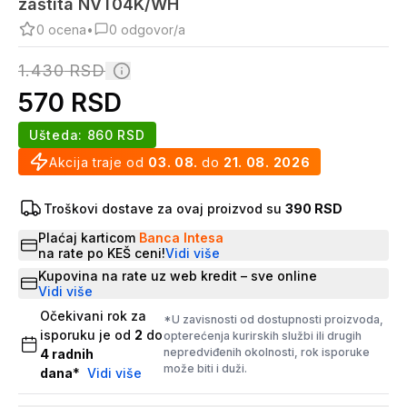
zaštita NVT04K/WH
0
ocena
•
0
odgovor/a
1.430
RSD
570
RSD
Ušteda:
860
RSD
Akcija traje od
03. 08.
do
21. 08. 2026
Troškovi dostave za ovaj proizvod su
390 RSD
Plaćaj karticom
Banca Intesa
na rate po KEŠ ceni!
Vidi više
Kupovina na rate uz web kredit – sve online
Vidi više
Očekivani rok za
*U zavisnosti od dostupnosti proizvoda,
isporuku je od
2
do
opterećenja kurirskih službi ili drugih
nepredviđenih okolnosti, rok isporuke
4
radnih
može biti i duži.
dana
*
Vidi više