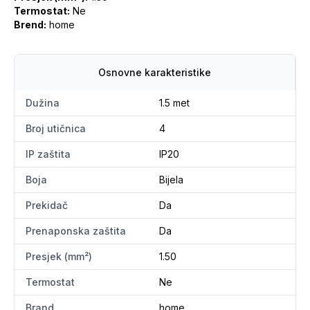
Termostat:
Ne
Brend:
home
Osnovne karakteristike
Dužina
1.5 met
Broj utičnica
4
IP zaštita
IP20
Boja
Bijela
Prekidač
Da
Prenaponska zaštita
Da
Presjek (mm²)
1.50
Termostat
Ne
Brand
home