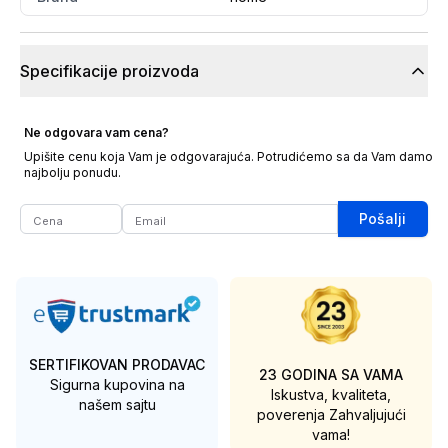
Specifikacije proizvoda
Ne odgovara vam cena?
Upišite cenu koja Vam je odgovarajuća. Potrudićemo sa da Vam damo
najbolju ponudu.
Pošalji
SERTIFIKOVAN PRODAVAC
23 GODINA SA VAMA
Sigurna kupovina na
Iskustva, kvaliteta,
našem sajtu
poverenja
Zahvaljujući
vama!