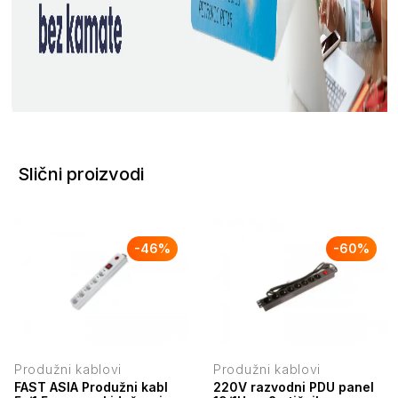
Slični proizvodi
-
46
%
-
60
%
Produžni kablovi
Produžni kablovi
FAST ASIA Produžni kabl
220V razvodni PDU panel