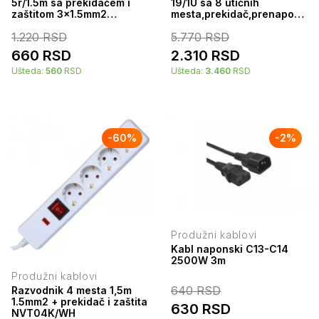
5r/1.5m sa prekidačem i
19/1U sa 8 utičnih
zaštitom 3x1.5mm2
mesta,prekidač,prenaponska
(Linkom) - beli
zaštita,kabl 1.8m Mirsan
1.220
RSD
5.770
RSD
660
RSD
2.310
RSD
Ušteda:
560
RSD
Ušteda:
3.460
RSD
-
60
%
-
2
%
Produžni kablovi
Kabl naponski C13-C14
2500W 3m
Produžni kablovi
640
RSD
Razvodnik 4 mesta 1,5m
1.5mm2 + prekidač i zaštita
630
RSD
NVT04K/WH