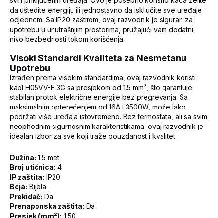
svih priključenih uređaja. Ovo je posebno korisno kada želite
da uštedite energiju ili jednostavno da isključite sve uređaje
odjednom. Sa IP20 zaštitom, ovaj razvodnik je siguran za
upotrebu u unutrašnjim prostorima, pružajući vam dodatni
nivo bezbednosti tokom korišćenja.
Visoki Standardi Kvaliteta za Nesmetanu
Upotrebu
Izrađen prema visokim standardima, ovaj razvodnik koristi
kabl H05VV-F 3G sa presjekom od 1.5 mm², što garantuje
stabilan protok električne energije bez pregrevanja. Sa
maksimalnim opterećenjem od 16A i 3500W, može lako
podržati više uređaja istovremeno. Bez termostata, ali sa svim
neophodnim sigurnosnim karakteristikama, ovaj razvodnik je
idealan izbor za sve koji traže pouzdanost i kvalitet.
Dužina:
1.5 met
Broj utičnica:
4
IP zaštita:
IP20
Boja:
Bijela
Prekidač:
Da
Prenaponska zaštita:
Da
Presjek (mm²):
1.50