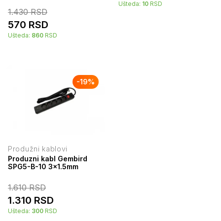
Ušteda:
10
RSD
1.430
RSD
570
RSD
Ušteda:
860
RSD
-
19
%
Produžni kablovi
Produzni kabl Gembird
SPG5-B-10 3x1.5mm
1.610
RSD
1.310
RSD
Ušteda:
300
RSD