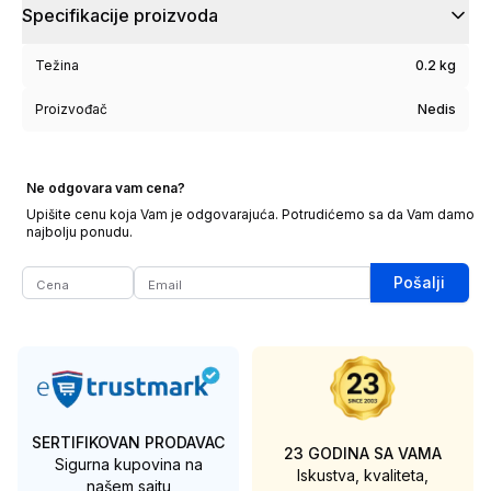
Specifikacije proizvoda
Težina
0.2 kg
Proizvođač
Nedis
Ne odgovara vam cena?
Upišite cenu koja Vam je odgovarajuća. Potrudićemo sa da Vam damo
najbolju ponudu.
Pošalji
SERTIFIKOVAN PRODAVAC
23 GODINA SA VAMA
Sigurna kupovina na
Iskustva, kvaliteta,
našem sajtu