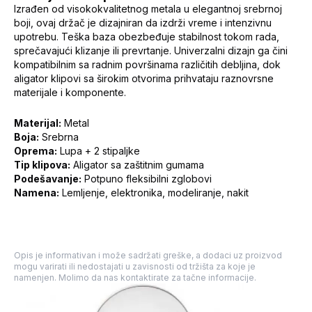
Izrađen od visokokvalitetnog metala u elegantnoj srebrnoj
boji, ovaj držač je dizajniran da izdrži vreme i intenzivnu
upotrebu. Teška baza obezbeđuje stabilnost tokom rada,
sprečavajući klizanje ili prevrtanje. Univerzalni dizajn ga čini
kompatibilnim sa radnim površinama različitih debljina, dok
aligator klipovi sa širokim otvorima prihvataju raznovrsne
materijale i komponente.
Materijal:
Metal
Boja:
Srebrna
Oprema:
Lupa + 2 stipaljke
Tip klipova:
Aligator sa zaštitnim gumama
Podešavanje:
Potpuno fleksibilni zglobovi
Namena:
Lemljenje, elektronika, modeliranje, nakit
Opis je informativan i može sadržati greške, a dodaci uz proizvod
mogu varirati ili nedostajati u zavisnosti od tržišta za koje je
namenjen. Molimo da nas kontaktirate za tačne informacije.