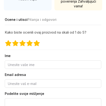
poverenja
Zahvaljujući
vama!
Ocene i utisci
Pitanja i odgovori
Kako biste ocenili ovaj proizvod na skali od 1 do 5?
Ime
Email adresa
Podelite svoje mišljenje