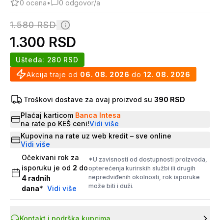
0
ocena
•
0
odgovor/a
1.580
RSD
1.300
RSD
Ušteda:
280
RSD
Akcija traje od
06. 08. 2026
do
12. 08. 2026
Troškovi dostave za ovaj proizvod su
390 RSD
Plaćaj karticom
Banca Intesa
na rate po KEŠ ceni!
Vidi više
Kupovina na rate uz web kredit – sve online
Vidi više
Očekivani rok za
*U zavisnosti od dostupnosti proizvoda,
isporuku je od
2
do
opterećenja kurirskih službi ili drugih
nepredviđenih okolnosti, rok isporuke
4
radnih
može biti i duži.
dana
*
Vidi više
Kontakt i podrška kupcima