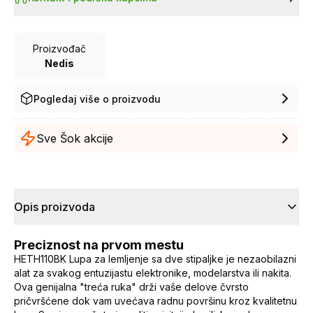
Proizvođač
Nedis
Pogledaj više o proizvodu
Sve Šok akcije
Opis proizvoda
Preciznost na prvom mestu
HETH110BK Lupa za lemljenje sa dve stipaljke je nezaobilazni
alat za svakog entuzijastu elektronike, modelarstva ili nakita.
Ova genijalna "treća ruka" drži vaše delove čvrsto
pričvršćene dok vam uvećava radnu površinu kroz kvalitetnu