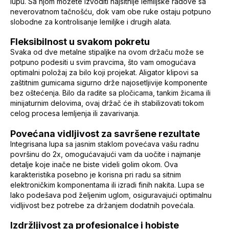
lupu. Sa njom možete izvoditi najsitnije lemiljske radove sa
neverovatnom tačnošću, dok vam obe ruke ostaju potpuno
slobodne za kontrolisanje lemiljke i drugih alata.
Fleksibilnost u svakom pokretu
Svaka od dve metalne stipaljke na ovom držaču može se
potpuno podesiti u svim pravcima, što vam omogućava
optimalni položaj za bilo koji projekat. Aligator klipovi sa
zaštitnim gumicama sigurno drže najosetljivije komponente
bez oštećenja. Bilo da radite sa pločicama, tankim žicama ili
minijaturnim delovima, ovaj držač će ih stabilizovati tokom
celog procesa lemljenja ili zavarivanja.
Povećana vidljivost za savršene rezultate
Integrisana lupa sa jasnim staklom povećava vašu radnu
površinu do 2x, omogućavajući vam da uočite i najmanje
detalje koje inače ne biste videli golim okom. Ova
karakteristika posebno je korisna pri radu sa sitnim
elektroničkim komponentama ili izradi finih nakita. Lupa se
lako podešava pod željenim uglom, osiguravajući optimalnu
vidljivost bez potrebe za držanjem dodatnih povećala.
Izdržljivost za profesionalce i hobiste