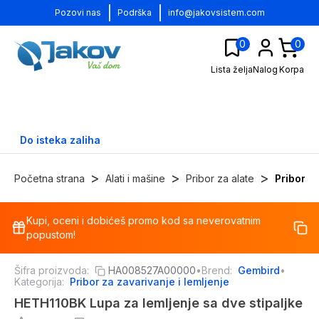
|
|
Pozovi nas
Podrška
info@jakovsistem.com
0
0
Lista želja
Nalog
Korpa
Do isteka zaliha
>
>
>
Početna strana
Alati i mašine
Pribor za alate
Pribor za
Kupi, oceni i dobićeš promo kod sa neverovatnim
-
18
%
popustom!
Šifra proizvoda:
HA008527A00000
•
Brend:
Gembird
•
Kategorija:
Pribor za zavarivanje i lemljenje
HETH110BK Lupa za lemljenje sa dve stipaljke