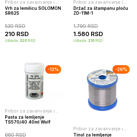
Pribor za zavarivanje i
Pribor za zavarivanje i
lemljenje
lemljenje
Vrh za lemilicu SOLOMON
Držač za štampanu ploču
SR625
ZD-11M-1
530
RSD
1.790
RSD
210
RSD
1.580
RSD
Ušteda:
320
RSD
Ušteda:
210
RSD
-
12
%
-
26
%
Pribor za zavarivanje i
lemljenje
Pasta za lemljenje
TS570/40 40ml Wolf
Pribor za zavarivanje i
lemljenje
660
RSD
Tinol za lemljenje