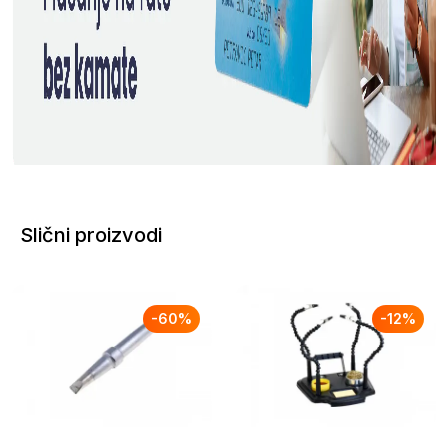
Slični proizvodi
-
60
%
-
12
%