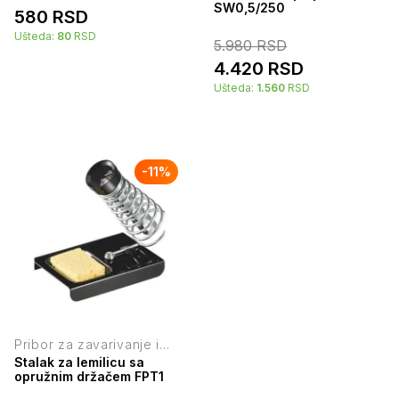
SW0,5/250
580
RSD
Ušteda:
80
RSD
5.980
RSD
4.420
RSD
Ušteda:
1.560
RSD
-
11
%
Pribor za zavarivanje i
lemljenje
Stalak za lemilicu sa
opružnim držačem FPT1