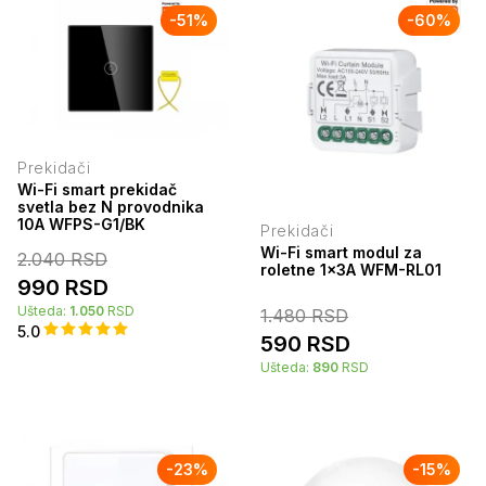
-
51
%
-
60
%
Prekidači
Wi-Fi smart prekidač
svetla bez N provodnika
10A WFPS-G1/BK
Prekidači
Wi-Fi smart modul za
2.040
RSD
roletne 1x3A WFM-RL01
990
RSD
Ušteda:
1.050
RSD
1.480
RSD
5.0
590
RSD
Ušteda:
890
RSD
-
23
%
-
15
%