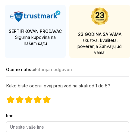
SERTIFIKOVAN PRODAVAC
23 GODINA SA VAMA
Sigurna kupovina na
Iskustva, kvaliteta,
našem sajtu
poverenja
Zahvaljujući
vama!
Ocene i utisci
Pitanja i odgovori
Kako biste ocenili ovaj proizvod na skali od 1 do 5?
Ime