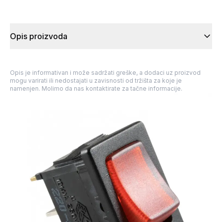
Opis proizvoda
Opis je informativan i može sadržati greške, a dodaci uz proizvod
mogu varirati ili nedostajati u zavisnosti od tržišta za koje je
namenjen. Molimo da nas kontaktirate za tačne informacije.