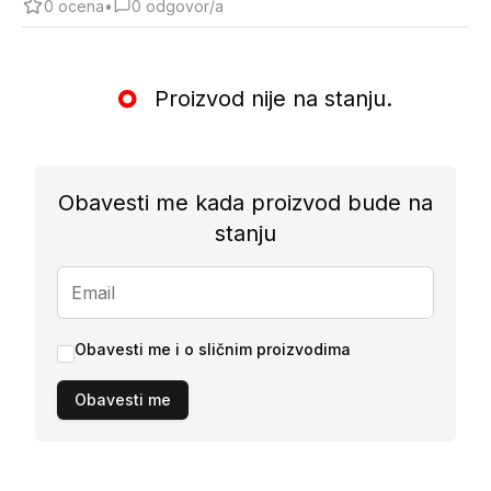
0
ocena
•
0
odgovor/a
Proizvod nije na stanju.
Obavesti me kada proizvod bude na
stanju
Obavesti me i o sličnim proizvodima
Obavesti me