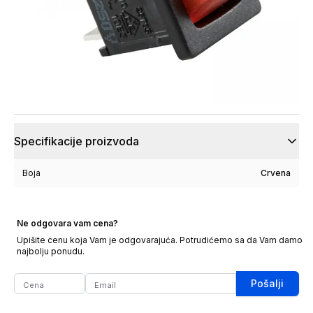
Specifikacije proizvoda
Boja
Crvena
Ne odgovara vam cena?
Upišite cenu koja Vam je odgovarajuća. Potrudićemo sa da Vam damo
najbolju ponudu.
Pošalji