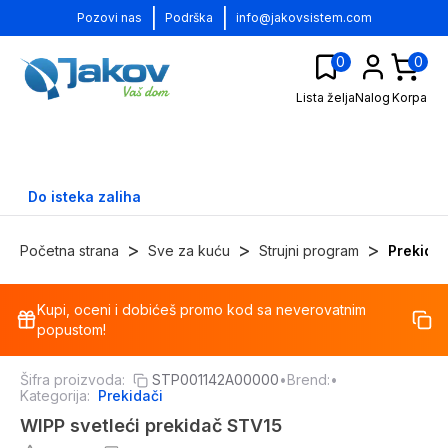
|
|
Pozovi nas
Podrška
info@jakovsistem.com
0
0
Lista želja
Nalog
Korpa
Do isteka zaliha
>
>
>
Početna strana
Sve za kuću
Strujni program
Prekidač
Kupi, oceni i dobićeš promo kod sa neverovatnim
-
17
%
popustom!
Šifra proizvoda:
STP001142A00000
•
Brend:
•
Kategorija:
Prekidači
WIPP svetleći prekidač STV15