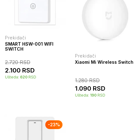
Prekidači
SMART HSW-001 WIFI
SWITCH
Prekidači
2.720
RSD
Xiaomi Mi Wireless Switch
2.100
RSD
Ušteda:
620
RSD
1.280
RSD
1.090
RSD
Ušteda:
190
RSD
-
23
%