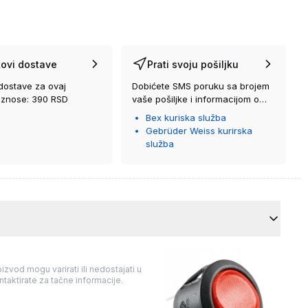
ovi dostave
Prati svoju pošiljku
dostave za ovaj
Dobićete SMS poruku sa brojem
iznose: 390 RSD
vaše pošiljke i informacijom o
kurirskoj službi koja će vam je
Bex kuriska služba
isporučiti.
Gebrüder Weiss kurirska
služba
izvod mogu varirati ili nedostajati u
taktirate za tačne informacije.