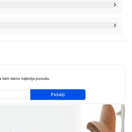
da Vam damo najbolju ponudu.
Pošalji