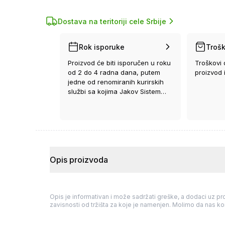
Dostava na teritoriji cele Srbije
Rok isporuke
Trošk
Proizvod će biti isporučen u roku
Troškovi 
od 2 do 4 radna dana, putem
proizvod 
jedne od renomiranih kurirskih
službi sa kojima Jakov Sistem
ima ugovor.
Opis proizvoda
Opis je informativan i može sadržati greške, a dodaci uz pro
zavisnosti od tržišta za koje je namenjen. Molimo da nas kon