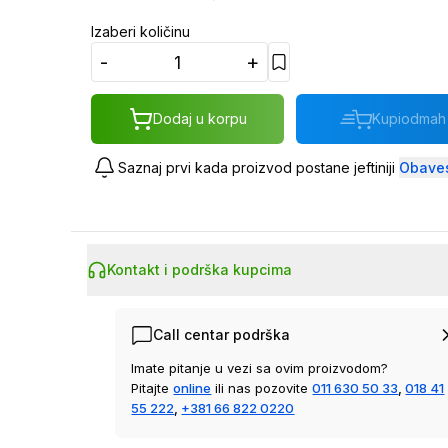
Izaberi količinu
-
+
Dodaj u korpu
Kupi
odmah
Saznaj prvi kada proizvod postane jeftiniji
Obaves
Kontakt i podrška kupcima
Call centar podrška
Imate pitanje u vezi sa ovim proizvodom?
Pitajte
online
ili nas pozovite
011 630 50 33
,
018 41
55 222
,
+381 66 822 0220