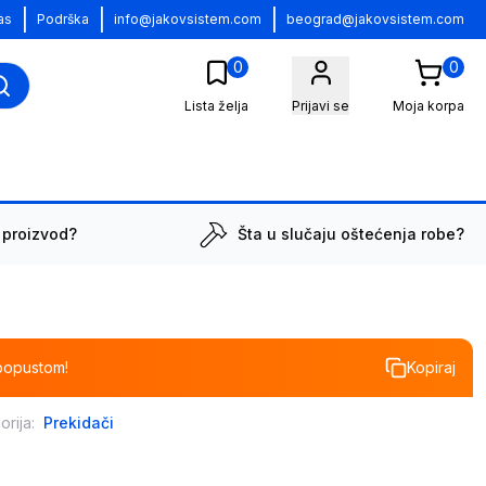
|
|
|
as
Podrška
info@jakovsistem.com
beograd@jakovsistem.com
0
0
Lista želja
Prijavi se
Moja korpa
 proizvod?
Šta u slučaju oštećenja robe?
popustom!
Kopiraj
orija:
Prekidači