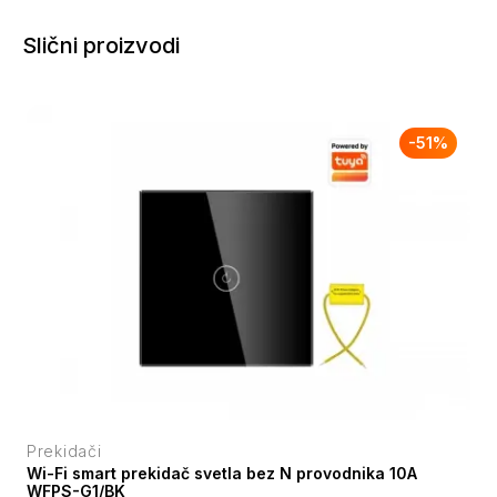
Slični proizvodi
-
51
%
Prekidači
Wi-Fi smart prekidač svetla bez N provodnika 10A
WFPS-G1/BK