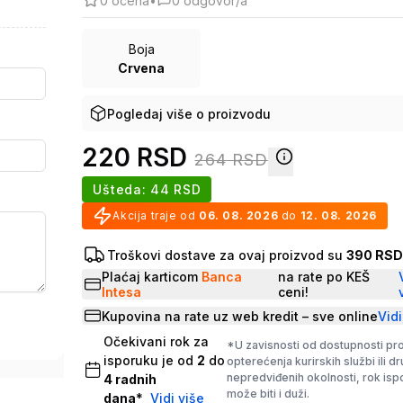
0
ocena
•
0
odgovor/a
Boja
Crvena
Pogledaj više o proizvodu
220
RSD
264
RSD
Ušteda:
44
RSD
Akcija traje od
06. 08. 2026
do
12. 08. 2026
Troškovi dostave za ovaj proizvod su
390 RS
Plaćaj karticom
Banca
na rate po KEŠ
Intesa
ceni!
Kupovina na rate uz web kredit – sve online
Vidi
Očekivani rok za
*U zavisnosti od dostupnosti pr
isporuku je od
2
do
opterećenja kurirskih službi ili d
nepredviđenih okolnosti, rok is
4
radnih
može biti i duži.
dana
*
Vidi više