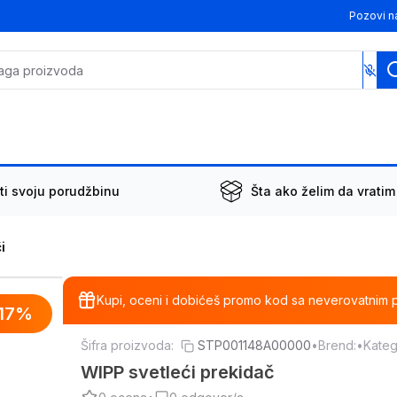
Pozovi n
ti svoju porudžbinu
Šta ako želim da vratim
i
Kupi, oceni i dobićeš promo kod sa neverovatnim 
17
%
Šifra proizvoda:
STP001148A00000
•
Brend:
•
Kateg
WIPP svetleći prekidač