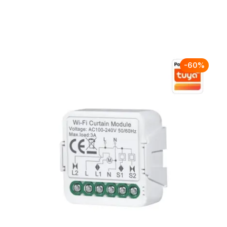
-
60
%