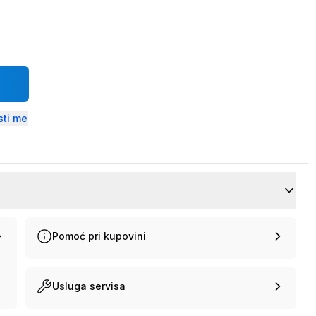
ti me
Pomoć pri kupovini
Usluga servisa