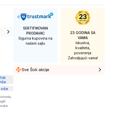
SERTIFIKOVAN
23 GODINA SA
PRODAVAC
VAMA
Sigurna kupovina na
Iskustva,
našem sajtu
kvaliteta,
poverenja
Zahvaljujući vama!
Sve Šok akcije
D
Vidi
više
 više
oizvoda,
rugih
poruke