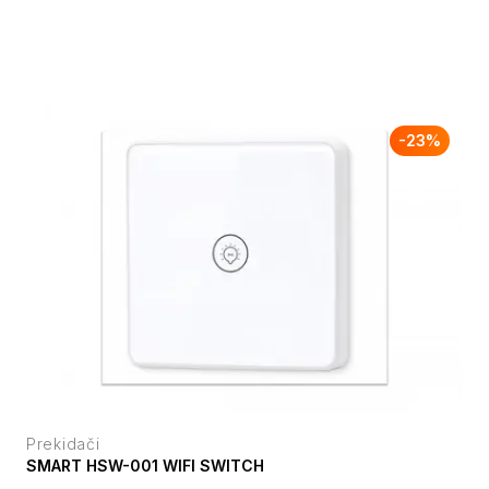
-
23
%
Prekidači
SMART HSW-001 WIFI SWITCH