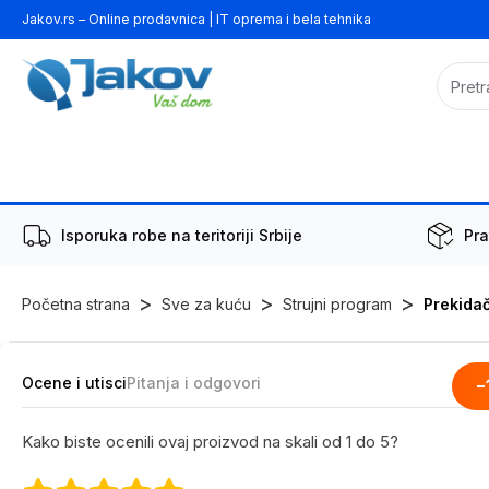
Jakov.rs – Online prodavnica | IT oprema i bela tehnika
Isporuka robe na teritoriji Srbije
Pra
>
>
>
Početna strana
Sve za kuću
Strujni program
Prekidač
Ocene i utisci
Pitanja i odgovori
-
Kako biste ocenili ovaj proizvod na skali od 1 do 5?