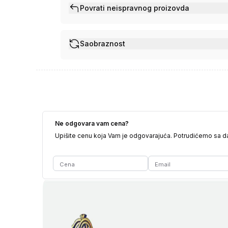
Povrati neispravnog proizovda
Saobraznost
Ne odgovara vam cena?
Upišite cenu koja Vam je odgovarajuća. Potrudićemo sa 