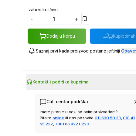
Izaberi količinu
-
+
Dodaj u korpu
Kupi
odmah
Saznaj prvi kada proizvod postane jeftiniji
Obaves
Kontakt i podrška kupcima
Call centar podrška
Imate pitanje u vezi sa ovim proizvodom?
Pitajte
online
ili nas pozovite
011 630 50 33
,
018 41
55 222
,
+381 66 822 0220