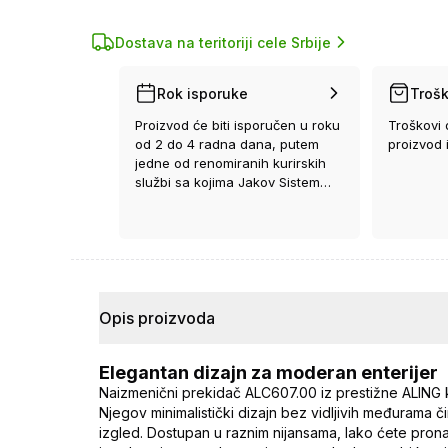
Dostava na teritoriji cele Srbije
Rok isporuke
Trošk
Proizvod će biti isporučen u roku
Troškovi 
od 2 do 4 radna dana, putem
proizvod 
jedne od renomiranih kurirskih
službi sa kojima Jakov Sistem
ima ugovor.
Opis proizvoda
Elegantan dizajn za moderan enterijer
Naizmenični prekidač ALC607.00 iz prestižne ALING ko
Njegov minimalistički dizajn bez vidljivih međurama či
izgled. Dostupan u raznim nijansama, lako ćete pronać