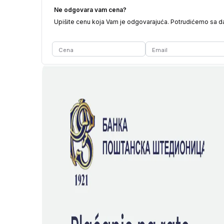
Ne odgovara vam cena?
Upišite cenu koja Vam je odgovarajuća. Potrudićemo sa 