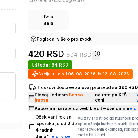
0
ocena
•
0
odgovor/a
Boja
Bela
Pogledaj više o proizvodu
420
RSD
504
RSD
Ušteda:
84
RSD
Akcija traje od
06. 08. 2026
do
12. 08. 2026
Troškovi dostave za ovaj proizvod su
390 RS
Plaćaj karticom
Banca
na rate po KEŠ
Intesa
ceni!
Kupovina na rate uz web kredit – sve online
Vidi
Očekivani rok za
*U zavisnosti od dostupnosti pr
isporuku je od
2
do
opterećenja kurirskih službi ili d
nepredviđenih okolnosti, rok is
4
radnih
može biti i duži.
dana
*
Vidi više