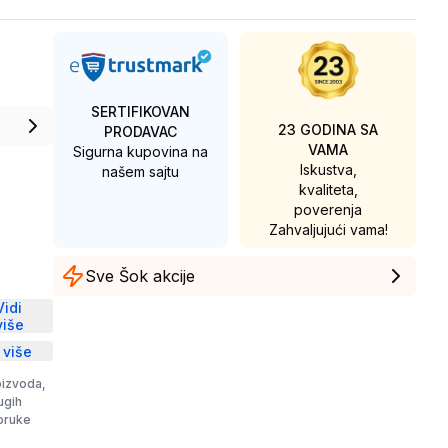
SERTIFIKOVAN
23 GODINA SA
PRODAVAC
VAMA
Sigurna kupovina na
Iskustva,
našem sajtu
kvaliteta,
poverenja
Zahvaljujući vama!
Sve Šok akcije
D
Vidi
više
 više
oizvoda,
rugih
poruke