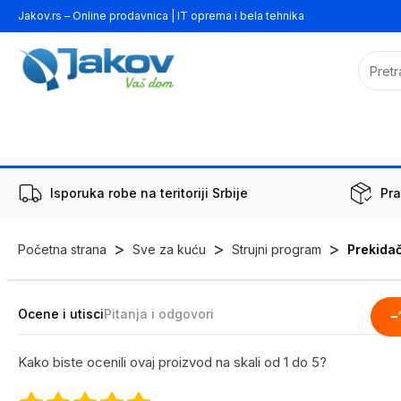
Jakov.rs – Online prodavnica | IT oprema i bela tehnika
Isporuka robe na teritoriji Srbije
Pra
>
>
>
Početna strana
Sve za kuću
Strujni program
Prekidač
Ocene i utisci
Pitanja i odgovori
-
Kako biste ocenili ovaj proizvod na skali od 1 do 5?