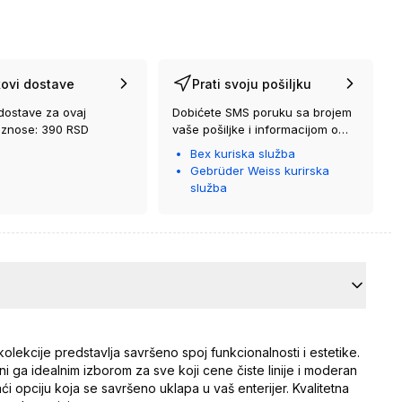
ovi dostave
Prati svoju pošiljku
dostave za ovaj
Dobićete SMS poruku sa brojem
iznose: 390 RSD
vaše pošiljke i informacijom o
kurirskoj službi koja će vam je
Bex kuriska služba
isporučiti.
Gebrüder Weiss kurirska
služba
lekcije predstavlja savršeno spoj funkcionalnosti i estetike.
ni ga idealnim izborom za sve koji cene čiste linije i moderan
i opciju koja se savršeno uklapa u vaš enterijer. Kvalitetna