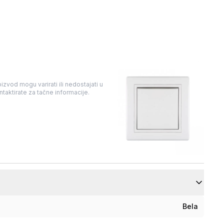
izvod mogu varirati ili nedostajati u
taktirate za tačne informacije.
Bela