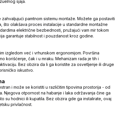
zuelnog sjaja.
 zahvaljujući pamtnom sistemu montaže. Možete ga postaviti
aka, što olakšava proces instalacije u standardne montažne
tandardima električne bezbednosti, pružajući vam mir tokom
a garantuje stabilnost i pouzdanost kroz godine.
jim izgledom već i vrhunskom ergonomijom. Površina
tno korišćenje, čak i u mraku. Mehanizam rada je tih i
ktivaciju. Bez obzira da li ga koristite za osvetljenje ili druge
risničko iskustvo.
ma
n i može se koristiti u različitim tipovima prostorija - od
a. Njegova otpornost na habanje i laka održavanja čine ga
su hodnici ili kupatila. Bez obzira gde ga instalirate, ovaj
etsku privlačnost.