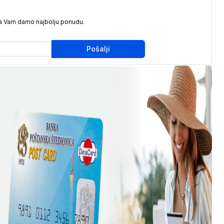
da Vam damo najbolju ponudu.
Pošalji