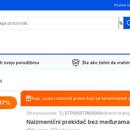
Pozovi n
ti svoju porudžbinu
Šta ako želim da vratim
i
Kupi, oceni i dobićeš promo kod sa neverovatnim 
17
%
Šifra proizvoda:
STP001377A00000
•
Brend:
•
Kateg
Naizmenični prekidač bez međuram