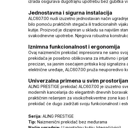
izrada osigurava dugotrajnu upotrebu bez gubitka vi
Jednostavna i sigurna instalacija
ALC607.00 nudi izuzetno jednostavan način ugradnje
bilo pomoću praktičnih stegača ili tradicionalnih vij
kutije. Proizvod je dizajniran u skladu sa najvišim s
svakodnevne upotrebe. Njegova robustna konstrukcij
Iznimna funkcionalnost i ergonomija
Ovaj naizmenični prekidač impresionira ne samo svo
prekidača je posebno oblikovana za intuitivno i prija
precizan, sa jasnim osećajem pritiska koji signalizira a
električne uređaje, ALC607.00 pruža neuporedivo ko
Univerzalna primena u svim prostorija
ALING PRESTIGE prekidač ALC607.00 je izuzetno svestra
modernih kancelarija do elegantnih dnevnih boravak
praktičnim rešenjem za visokofrekventne zone kao što 
prekidač će dugo zadržati svoju funkcionalnost i est
Serija:
ALING PRESTIGE
Tip:
Naizmenični prekidač bez međurama
Način ugradnje:
U montažnu kutiju (stegači/vijci)