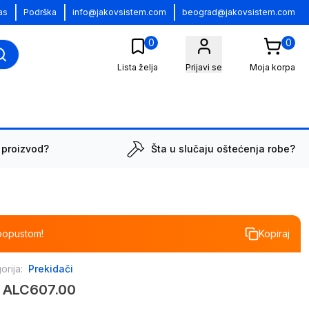
|
|
|
as
Podrška
info@jakovsistem.com
beograd@jakovsistem.com
0
0
Lista želja
Prijavi se
Moja korpa
 proizvod?
Šta u slučaju oštećenja robe?
popustom!
Kopiraj
orija:
Prekidači
a ALC607.00