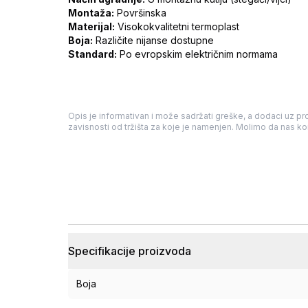
Montaža:
Površinska
Materijal:
Visokokvalitetni termoplast
Boja:
Različite nijanse dostupne
Standard:
Po evropskim električnim normama
Opis je informativan i može sadržati greške, a dodaci uz pro
zavisnosti od tržišta za koje je namenjen. Molimo da nas kon
Specifikacije proizvoda
Boja