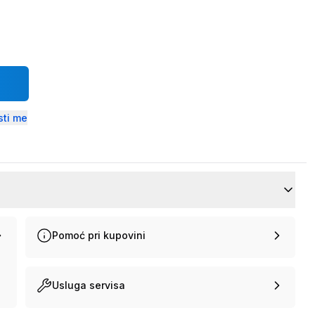
ti me
Pomoć pri kupovini
Usluga servisa