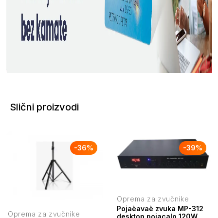
Slični proizvodi
-
36
%
-
39
%
Oprema za zvučnike
Pojaèavaè zvuka MP-312
Oprema za zvučnike
desktop pojacalo 120W