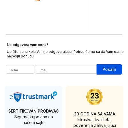
Ne odgovara vam cena?
Upišite cenu koja Vam je odgovarajuća. Potrudićemo sa da Vam damo
najbolju ponudu.
Pošalji
SERTIFIKOVAN PRODAVAC
23 GODINA SA VAMA
Sigurna kupovina na
Iskustva, kvaliteta,
našem sajtu
poverenja
Zahvaljujući