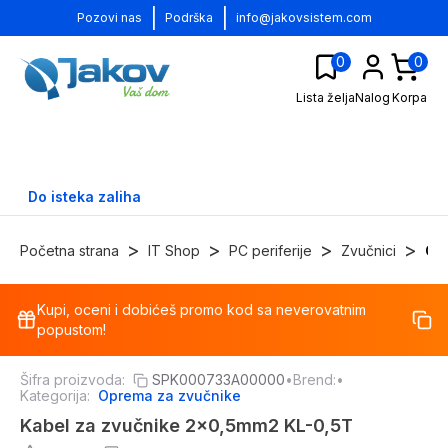
|
|
Pozovi nas
Podrška
info@jakovsistem.com
0
0
Lista želja
Nalog
Korpa
Do isteka zaliha
>
>
>
>
Početna strana
IT Shop
PC periferije
Zvučnici
Op
Kupi, oceni i dobićeš promo kod sa neverovatnim
-
15
%
popustom!
Šifra proizvoda:
SPK000733A00000
•
Brend:
•
Kategorija:
Oprema za zvučnike
Kabel za zvučnike 2x0,5mm2 KL-0,5T