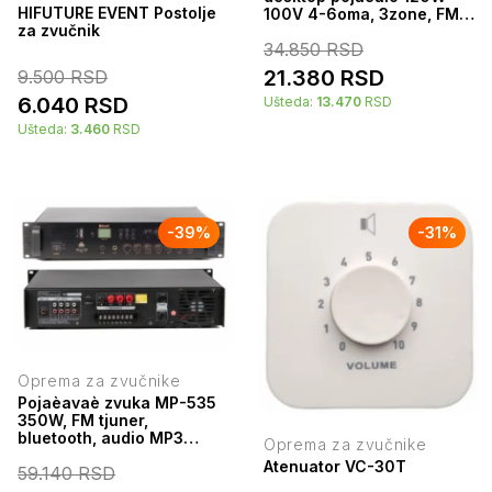
HIFUTURE EVENT Postolje
100V 4-6oma, 3zone, FM,
za zvučnik
USB, BT
34.850
RSD
21.380
RSD
9.500
RSD
6.040
RSD
Ušteda:
13.470
RSD
Ušteda:
3.460
RSD
-
39
%
-
31
%
Oprema za zvučnike
Pojaèavaè zvuka MP-535
350W, FM tjuner,
bluetooth, audio MP3
Oprema za zvučnike
plejer sa USB i SD èitaèem
Atenuator VC-30T
59.140
RSD