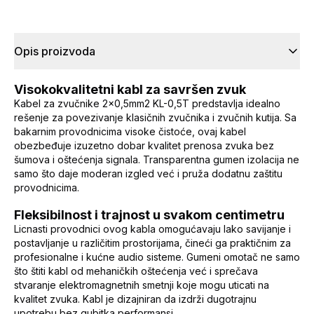
Opis proizvoda
Visokokvalitetni kabl za savršen zvuk
Kabel za zvučnike 2x0,5mm2 KL-0,5T predstavlja idealno
rešenje za povezivanje klasičnih zvučnika i zvučnih kutija. Sa
bakarnim provodnicima visoke čistoće, ovaj kabel
obezbeđuje izuzetno dobar kvalitet prenosa zvuka bez
šumova i oštećenja signala. Transparentna gumen izolacija ne
samo što daje moderan izgled već i pruža dodatnu zaštitu
provodnicima.
Fleksibilnost i trajnost u svakom centimetru
Licnasti provodnici ovog kabla omogućavaju lako savijanje i
postavljanje u različitim prostorijama, čineći ga praktičnim za
profesionalne i kućne audio sisteme. Gumeni omotač ne samo
što štiti kabl od mehaničkih oštećenja već i sprečava
stvaranje elektromagnetnih smetnji koje mogu uticati na
kvalitet zvuka. Kabl je dizajniran da izdrži dugotrajnu
upotrebu bez gubitka performansi.