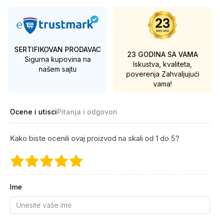
SERTIFIKOVAN PRODAVAC
23 GODINA SA VAMA
Sigurna kupovina na
Iskustva, kvaliteta,
našem sajtu
poverenja
Zahvaljujući
vama!
Ocene i utisci
Pitanja i odgovori
Kako biste ocenili ovaj proizvod na skali od 1 do 5?
Ime