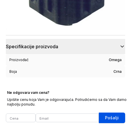
Specifikacije proizvoda
Proizvođač
Omega
Boja
Crna
Ne odgovara vam cena?
Upišite cenu koja Vam je odgovarajuća. Potrudićemo sa da Vam damo
najbolju ponudu.
Pošalji