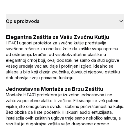
Opis proizvoda
Elegantna Zaštita za Vašu Zvučnu Kutiju
HT401 ugaoni protektor za zvučne kutije predstavlja
savršeno rešenje za one koji žele da zaštite svoju opremu
od oštećenja. Izrađen od visokokvalitetne plastike u
elegantnoj crnoj boji, ovaj dodatak ne samo da štuti uglove
vašeg uređaja već mu daje i profinjen izgled. Idealno se
uklapa u bilo koji dizajn zvučnika, čuvajući njegovu estetiku
dok obavlja svoju primarnu funkciju.
Jednostavna Montaža za Brzu Zaštitu
Montaža HT401 protektora je izuzetno jednostavna i ne
zahteva posebne alatke ili veštine. Fiksiranje se vrši putem
vijaka, što omogućava čvrstu i stabilnu pričvršćenost na kutiju.
Bez obzira da li ste početnik ili iskusni audio entuzijasta,
instalacija ovih zaštitnih uglova traje samo nekoliko minuta, a
rezultat je dugotrajna zaštita vaše dragocene opreme.