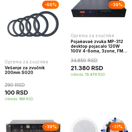
-
66
%
-
39
%
Oprema za zvučnike
Pojaèavaè zvuka MP-312
desktop pojacalo 120W
100V 4-6oma, 3zone, FM,
USB, BT
34.850
RSD
Oprema za zvučnike
21.380
RSD
Vešanje za zvučnik
200mm SG20
Ušteda:
13.470
RSD
290
RSD
100
RSD
Ušteda:
190
RSD
-
39
%
-
31
%