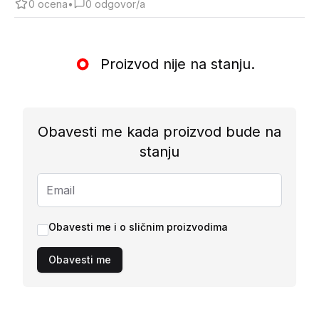
0
ocena
•
0
odgovor/a
Proizvod nije na stanju.
Obavesti me kada proizvod bude na
stanju
Obavesti me i o sličnim proizvodima
Obavesti me