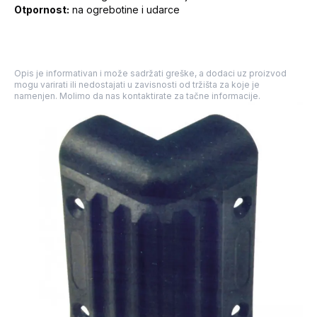
Otpornost:
na ogrebotine i udarce
Opis je informativan i može sadržati greške, a dodaci uz proizvod
mogu varirati ili nedostajati u zavisnosti od tržišta za koje je
namenjen. Molimo da nas kontaktirate za tačne informacije.