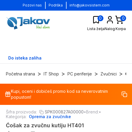
|
|
Pozovi nas
Podrška
info@jakovsistem.com
0
0
Lista želja
Nalog
Korpa
Do isteka zaliha
>
>
>
>
Početna strana
IT Shop
PC periferije
Zvučnici
Op
Kupi, oceni i dobićeš promo kod sa neverovatnim
-
27
%
popustom!
Šifra proizvoda:
SPK000827A00000
•
Brend:
•
Kategorija:
Oprema za zvučnike
Ćošak za zvučnu kutiju HT401