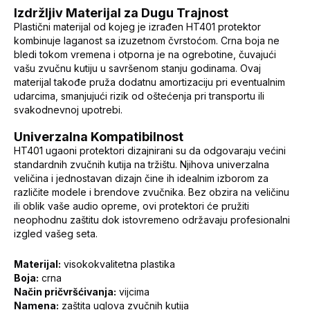
Izdržljiv Materijal za Dugu Trajnost
Plastični materijal od kojeg je izrađen HT401 protektor
kombinuje laganost sa izuzetnom čvrstoćom. Crna boja ne
bledi tokom vremena i otporna je na ogrebotine, čuvajući
vašu zvučnu kutiju u savršenom stanju godinama. Ovaj
materijal takođe pruža dodatnu amortizaciju pri eventualnim
udarcima, smanjujući rizik od oštećenja pri transportu ili
svakodnevnoj upotrebi.
Univerzalna Kompatibilnost
HT401 ugaoni protektori dizajnirani su da odgovaraju većini
standardnih zvučnih kutija na tržištu. Njihova univerzalna
veličina i jednostavan dizajn čine ih idealnim izborom za
različite modele i brendove zvučnika. Bez obzira na veličinu
ili oblik vaše audio opreme, ovi protektori će pružiti
neophodnu zaštitu dok istovremeno održavaju profesionalni
izgled vašeg seta.
Materijal:
visokokvalitetna plastika
Boja:
crna
Način pričvršćivanja:
vijcima
Namena:
zaštita uglova zvučnih kutija