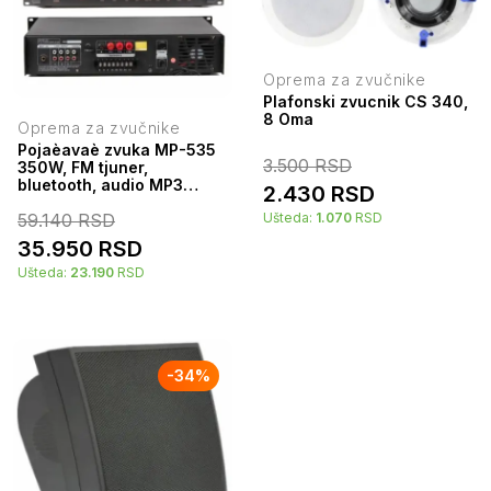
Oprema za zvučnike
Plafonski zvucnik CS 340,
8 Oma
Oprema za zvučnike
Pojaèavaè zvuka MP-535
3.500
RSD
350W, FM tjuner,
bluetooth, audio MP3
2.430
RSD
plejer sa USB i SD èitaèem
59.140
RSD
Ušteda:
1.070
RSD
35.950
RSD
Ušteda:
23.190
RSD
-
34
%