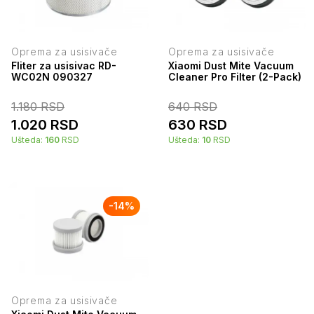
Oprema za usisivače
Oprema za usisivače
Fliter za usisivac RD-
Xiaomi Dust Mite Vacuum
WC02N 090327
Cleaner Pro Filter (2-Pack)
1.180
RSD
640
RSD
1.020
RSD
630
RSD
Ušteda:
160
RSD
Ušteda:
10
RSD
-
14
%
Oprema za usisivače