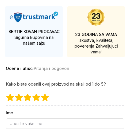
SERTIFIKOVAN PRODAVAC
23 GODINA SA VAMA
Sigurna kupovina na
Iskustva, kvaliteta,
našem sajtu
poverenja
Zahvaljujući
vama!
Ocene i utisci
Pitanja i odgovori
Kako biste ocenili ovaj proizvod na skali od 1 do 5?
Ime