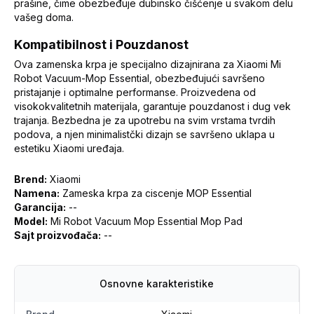
prašine, čime obezbeđuje dubinsko čišćenje u svakom delu
vašeg doma.
Kompatibilnost i Pouzdanost
Ova zamenska krpa je specijalno dizajnirana za Xiaomi Mi
Robot Vacuum-Mop Essential, obezbeđujući savršeno
pristajanje i optimalne performanse. Proizvedena od
visokokvalitetnih materijala, garantuje pouzdanost i dug vek
trajanja. Bezbedna je za upotrebu na svim vrstama tvrdih
podova, a njen minimalistčki dizajn se savršeno uklapa u
estetiku Xiaomi uređaja.
Brend:
Xiaomi
Namena:
Zameska krpa za ciscenje MOP Essential
Garancija:
--
Model:
Mi Robot Vacuum Mop Essential Mop Pad
Sajt proizvođača:
--
Osnovne karakteristike