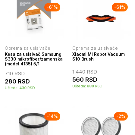
-
61
%
-
61
%
Oprema za usisivače
Oprema za usisivače
Kesa za usisivač Samsung
Xiaomi Mi Robot Vacuum
S330 mikrofiber/zamenska
S10 Brush
(model 4135) 5/1
1.440
RSD
710
RSD
560
RSD
280
RSD
Ušteda:
880
RSD
Ušteda:
430
RSD
-
14
%
-
2
%