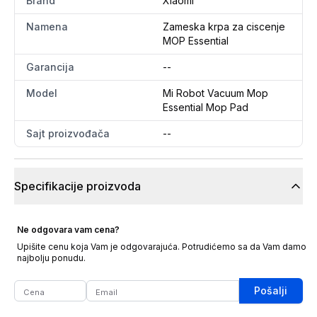
Brand
Xiaomi
Namena
Zameska krpa za ciscenje
MOP Essential
Garancija
--
Model
Mi Robot Vacuum Mop
Essential Mop Pad
Sajt proizvođača
--
Specifikacije proizvoda
Ne odgovara vam cena?
Upišite cenu koja Vam je odgovarajuća. Potrudićemo sa da Vam damo
najbolju ponudu.
Pošalji