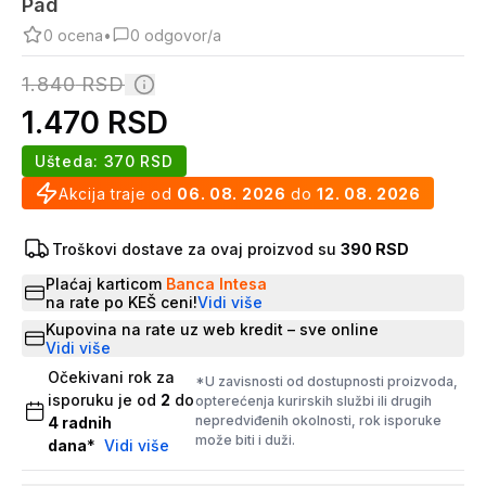
Pad
0
ocena
•
0
odgovor/a
1.840
RSD
1.470
RSD
Ušteda:
370
RSD
Akcija traje od
06. 08. 2026
do
12. 08. 2026
Troškovi dostave za ovaj proizvod su
390 RSD
Plaćaj karticom
Banca Intesa
na rate po KEŠ ceni!
Vidi više
Kupovina na rate uz web kredit – sve online
Vidi više
Očekivani rok za
*U zavisnosti od dostupnosti proizvoda,
isporuku je od
2
do
opterećenja kurirskih službi ili drugih
nepredviđenih okolnosti, rok isporuke
4
radnih
može biti i duži.
dana
*
Vidi više