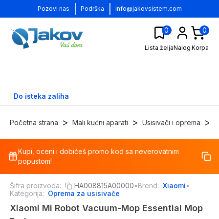
|
|
Pozovi nas
Podrška
info@jakovsistem.com
0
0
Lista želja
Nalog
Korpa
Do isteka zaliha
>
>
>
Početna strana
Mali kućni aparati
Usisivači i oprema
O
Kupi, oceni i dobićeš promo kod sa neverovatnim
-
20
%
popustom!
Šifra proizvoda:
HA008815A00000
•
Brend:
Xiaomi
•
Kategorija:
Oprema za usisivače
Xiaomi Mi Robot Vacuum-Mop Essential Mop