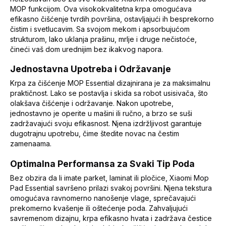
MOP funkcijom. Ova visokokvalitetna krpa omogućava
efikasno čišćenje tvrdih površina, ostavljajući ih besprekorno
čistim i svetlucavim. Sa svojom mekom i apsorbujućom
strukturom, lako uklanja prašinu, mrlje i druge nečistoće,
čineći vaš dom urednijim bez ikakvog napora.
Jednostavna Upotreba i Održavanje
Krpa za čišćenje MOP Essential dizajnirana je za maksimalnu
praktičnost. Lako se postavlja i skida sa robot usisivača, što
olakšava čišćenje i održavanje. Nakon upotrebe,
jednostavno je operite u mašini ili ručno, a brzo se suši
zadržavajući svoju efikasnost. Njena izdržljivost garantuje
dugotrajnu upotrebu, čime štedite novac na čestim
zamenaama.
Optimalna Performansa za Svaki Tip Poda
Bez obzira da li imate parket, laminat ili pločice, Xiaomi Mop
Pad Essential savršeno prilazi svakoj površini. Njena tekstura
omogućava ravnomerno nanošenje vlage, sprečavajući
prekomerno kvašenje ili oštećenje poda. Zahvaljujući
savremenom dizajnu, krpa efikasno hvata i zadržava čestice