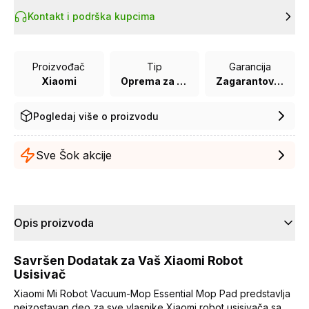
Kontakt i podrška kupcima
Proizvođač
Tip
Garancija
Xiaomi
Oprema za robot usisivače
Zagarantovana sva prava kupaca po osnovu zakona o zaštiti potrošača
Pogledaj više o proizvodu
Sve Šok akcije
Opis proizvoda
Savršen Dodatak za Vaš Xiaomi Robot
Usisivač
Xiaomi Mi Robot Vacuum-Mop Essential Mop Pad predstavlja
neizostavan deo za sve vlasnike Xiaomi robot usisivača sa