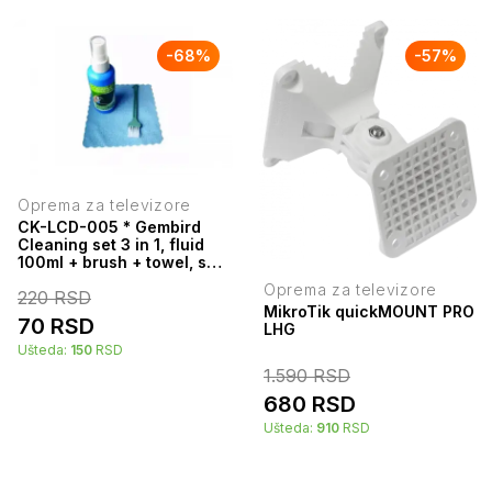
-
68
%
-
57
%
Oprema za televizore
CK-LCD-005 * Gembird
Cleaning set 3 in 1, fluid
100ml + brush + towel, set
za ciscenje(99)
Oprema za televizore
220
RSD
MikroTik quickMOUNT PRO
70
RSD
LHG
Ušteda:
150
RSD
1.590
RSD
680
RSD
Ušteda:
910
RSD