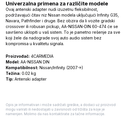
Univerzalna primena za različite modele
Ovaj antenski adapter nudi izuzetnu fleksibilnost,
podržavajući čitav niz Nissan modela uključujući Infinity G35,
Navara, Pathfinder i druge. Bez obzira da li vozite gradski
crossover ili robusan pickup, AA-NISSAN-DIN 60-474 će se
savršeno uklopiti u vaš sistem. To je pametno rešenje za sve
koji žele da nadograde svoj auto audio sistem bez
kompromisa u kvalitetu signala.
Proizvođač:
4CARMEDIA
Model:
AA-NISSAN DIN
Kompatibilnost:
Nissan/Infinity (2007->)
Težina:
0.02 kg
Tip:
Antenski adapter
Opis je informativan i može sadržati greške, a dodaci uz proizvod
mogu varirati ili nedostajati u zavisnosti od tržišta za koje je
namenjen. Molimo da nas kontaktirate za tačne informacije.