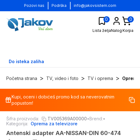
|
|
Pozovi nas
Podrška
info@jakovsistem.com
0
0
Lista želja
Nalog
Korpa
Do isteka zaliha
>
>
>
Početna strana
TV, video i foto
TV i oprema
Oprema 
Kupi, oceni i dobićeš promo kod sa neverovatnim
-
14
%
popustom!
Šifra proizvoda:
TV005369A00000
•
Brend:
•
Kategorija:
Oprema za televizore
Antenski adapter AA-NISSAN-DIN 60-474