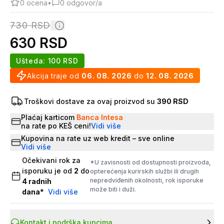
0
ocena
•
0
odgovor/a
730
RSD
630
RSD
Ušteda:
100
RSD
Akcija traje od
06. 08. 2026
do
12. 08. 2026
Troškovi dostave za ovaj proizvod su
390 RSD
Plaćaj karticom
Banca Intesa
na rate po KEŠ ceni!
Vidi više
Kupovina na rate uz web kredit – sve online
Vidi više
Očekivani rok za
*U zavisnosti od dostupnosti proizvoda,
isporuku je od
2
do
opterećenja kurirskih službi ili drugih
nepredviđenih okolnosti, rok isporuke
4
radnih
može biti i duži.
dana
*
Vidi više
Kontakt i podrška kupcima