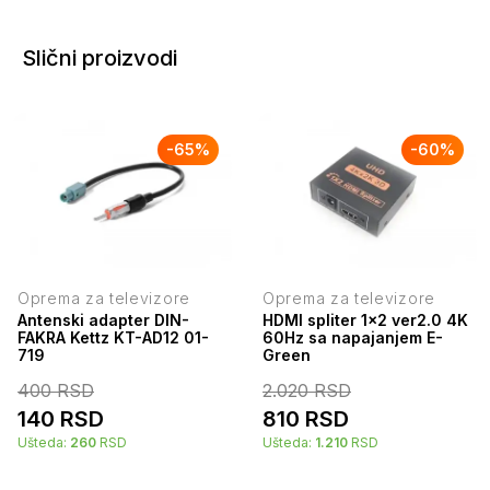
Slični proizvodi
-
65
%
-
60
%
Oprema za televizore
Oprema za televizore
Antenski adapter DIN-
HDMI spliter 1x2 ver2.0 4K
FAKRA Kettz KT-AD12 01-
60Hz sa napajanjem E-
719
Green
400
RSD
2.020
RSD
140
RSD
810
RSD
Ušteda:
260
RSD
Ušteda:
1.210
RSD