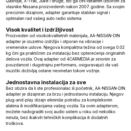
Qashqai, X-Trail, Juke i druge, što ga čini idealnim izborom za
vlasnike Nissana proizvedenih nakon 2007. godine. Sa svojim
preciznim dizajnom, adapter garantuje stabilan signal i
optimalan rad vašeg auto radio sistema.
Visok kvalitet i izdržljivost
Proizveden od visokokvalitetnih materijala, AA-NISSAN-DIN
adapter je izuzetno izdržljiv i otporan na vibracije i
vremenske uslove. Njegova kompaktna težina od svega 0.02
kg čini ga praktičnim za instalaciju bez opterećenja originalnih
delova vozila. Ovaj adapter od 4CARMEDIA je sinonim za
pouzdanost i dugotrajnu performans, osiguravajući da vaš
muzički doživljaj ostane neometan tokom vožnje.
Jednostavna instalacija za sve
Bez obzira da li ste profesionalac ili početnik, AA-NISSAN-DIN
adapter je dizajniran za brzu i jednostavnu instalaciju. Njegov
plug-and-play dizajn eliminiše potrebu za kompleksnim
alatima ili modifikacijama vašeg vozila. Sa ovim adapterom,
možete nadograditi svoj audio sistem u roku od nekoliko
minuta, bez ikakvih tehničkih komplikacija ili dodatnih
troškova.