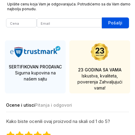
Upišite cenu koja Vam je odgovarajuća. Potrudićemo sa da Vam damo
najbolju ponudu.
Pošalji
SERTIFIKOVAN PRODAVAC
23 GODINA SA VAMA
Sigurna kupovina na
Iskustva, kvaliteta,
našem sajtu
poverenja
Zahvaljujući
vama!
Ocene i utisci
Pitanja i odgovori
Kako biste ocenili ovaj proizvod na skali od 1 do 5?