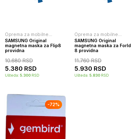
Oprema za mobilne
Oprema za mobilne
telefone
telefone
SAMSUNG Original
SAMSUNG Original
magnetna maska za Flip8
magnetna maska za Forld
providna
8 providna
10.680
RSD
11.760
RSD
5.380
RSD
5.930
RSD
Ušteda:
5.300
RSD
Ušteda:
5.830
RSD
-
72
%