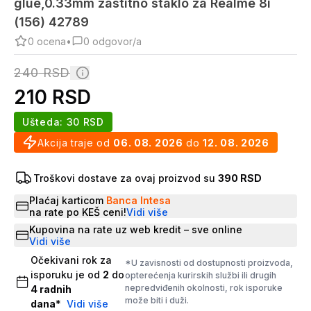
glue,0.33mm zastitno staklo za Realme 8i
(156) 42789
0
ocena
•
0
odgovor/a
240
RSD
210
RSD
Ušteda:
30
RSD
Akcija traje od
06. 08. 2026
do
12. 08. 2026
Troškovi dostave za ovaj proizvod su
390 RSD
Plaćaj karticom
Banca Intesa
na rate po KEŠ ceni!
Vidi više
Kupovina na rate uz web kredit – sve online
Vidi više
Očekivani rok za
*U zavisnosti od dostupnosti proizvoda,
isporuku je od
2
do
opterećenja kurirskih službi ili drugih
nepredviđenih okolnosti, rok isporuke
4
radnih
može biti i duži.
dana
*
Vidi više