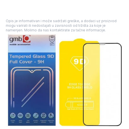
Opis je informativan i može sadržati greške, a dodaci uz proizvod
mogu varirati ili nedostajati u zavisnosti od tržišta za koje je
namenjen. Molimo da nas kontaktirate za tačne informacije.