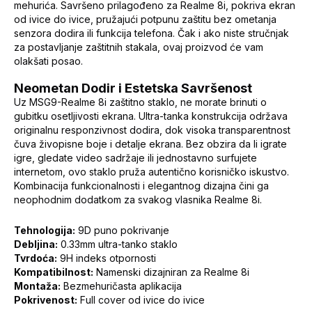
mehurića. Savršeno prilagođeno za Realme 8i, pokriva ekran
od ivice do ivice, pružajući potpunu zaštitu bez ometanja
senzora dodira ili funkcija telefona. Čak i ako niste stručnjak
za postavljanje zaštitnih stakala, ovaj proizvod će vam
olakšati posao.
Neometan Dodir i Estetska Savršenost
Uz MSG9-Realme 8i zaštitno staklo, ne morate brinuti o
gubitku osetljivosti ekrana. Ultra-tanka konstrukcija održava
originalnu responzivnost dodira, dok visoka transparentnost
čuva živopisne boje i detalje ekrana. Bez obzira da li igrate
igre, gledate video sadržaje ili jednostavno surfujete
internetom, ovo staklo pruža autentično korisničko iskustvo.
Kombinacija funkcionalnosti i elegantnog dizajna čini ga
neophodnim dodatkom za svakog vlasnika Realme 8i.
Tehnologija:
9D puno pokrivanje
Debljina:
0.33mm ultra-tanko staklo
Tvrdoća:
9H indeks otpornosti
Kompatibilnost:
Namenski dizajniran za Realme 8i
Montaža:
Bezmehuričasta aplikacija
Pokrivenost:
Full cover od ivice do ivice