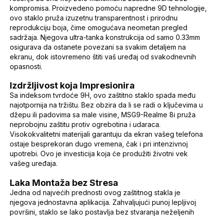
kompromisa. Proizvedeno pomoću napredne 9D tehnologije,
ovo staklo pruža izuzetnu transparentnost i prirodnu
reprodukciju boja, čime omogućava neometan pregled
sadržaja. Njegova ultra-tanka konstrukcija od samo 0.33mm
osigurava da ostanete povezani sa svakim detaljem na
ekranu, dok istovremeno štiti vaš uređaj od svakodnevnih
opasnosti.
Izdržljivost koja Impresionira
Sa indeksom tvrdoće 9H, ovo zaštitno staklo spada među
najotpornija na tržištu. Bez obzira da li se radi o ključevima u
džepu ili padovima sa male visine, MSG9-Realme 8i pruža
neprobojnu zaštitu protiv ogrebotina i udaraca.
Visokokvalitetni materijali garantuju da ekran vašeg telefona
ostaje besprekoran dugo vremena, čak i pri intenzivnoj
upotrebi. Ovo je investicija koja će produžiti životni vek
vašeg uređaja.
Laka Montaža bez Stresa
Jedna od najvećih prednosti ovog zaštitnog stakla je
njegova jednostavna aplikacija. Zahvaljujući punoj lepljivoj
površini, staklo se lako postavlja bez stvaranja neželjenih