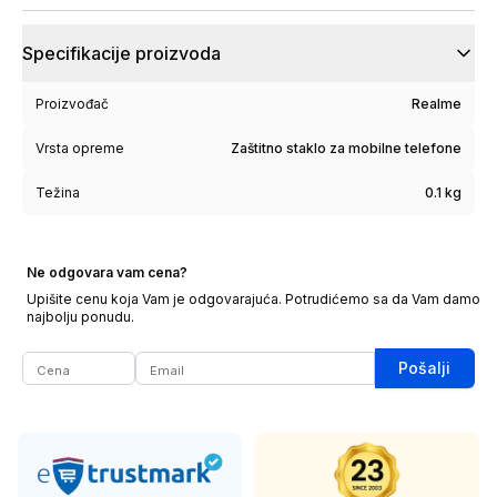
Specifikacije proizvoda
Proizvođač
Realme
Vrsta opreme
Zaštitno staklo za mobilne telefone
Težina
0.1 kg
Ne odgovara vam cena?
Upišite cenu koja Vam je odgovarajuća. Potrudićemo sa da Vam damo
najbolju ponudu.
Pošalji