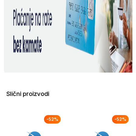
Slični proizvodi
-
52
%
-
52
%