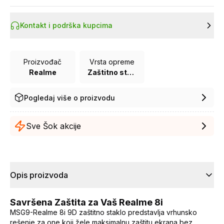
Kontakt i podrška kupcima
Proizvođač
Vrsta opreme
Realme
Zaštitno staklo za mobilne telefone
Pogledaj više o proizvodu
Sve Šok akcije
Opis proizvoda
Savršena Zaštita za Vaš Realme 8i
MSG9-Realme 8i 9D zaštitno staklo predstavlja vrhunsko
rešenje za one koji žele maksimalnu zaštitu ekrana bez