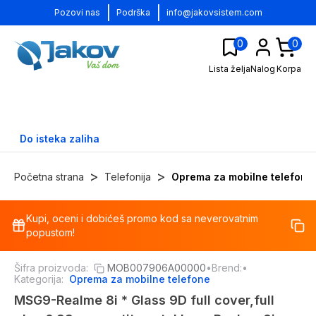
|
|
Pozovi nas
Podrška
info@jakovsistem.com
0
0
Lista želja
Nalog
Korpa
Do isteka zaliha
>
>
Početna strana
Telefonija
Oprema za mobilne telefone
Kupi, oceni i dobićeš promo kod sa neverovatnim
-
13
%
popustom!
Šifra proizvoda:
MOB007906A00000
•
Brend:
•
Kategorija:
Oprema za mobilne telefone
MSG9-Realme 8i * Glass 9D full cover,full