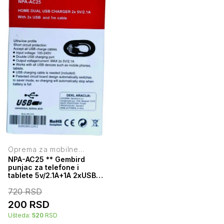
Oprema za mobilne
telefone
NPA-AC25 ** Gembird
punjac za telefone i
tablete 5v/2.1A+1A 2xUSB
+micro USB DATA kabl
720
RSD
1M(263) 38928
200
RSD
Ušteda:
520
RSD