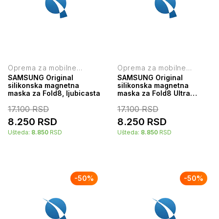
Oprema za mobilne
Oprema za mobilne
telefone
telefone
SAMSUNG Original
SAMSUNG Original
silikonska magnetna
silikonska magnetna
maska za Fold8, ljubicasta
maska za Fold8 Ultra
ljubica
17.100
RSD
17.100
RSD
8.250
RSD
8.250
RSD
Ušteda:
8.850
RSD
Ušteda:
8.850
RSD
-
50
%
-
50
%