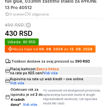
full glue, 033mm zastitno staklo za IPHONE
13 Pro 40512
0
ocena
•
0
odgovor/a
490
RSD
430
RSD
Ušteda:
60
RSD
Akcija traje od
06. 08. 2026
do
12. 08. 2026
Troškovi dostave za ovaj proizvod su
390 RSD
Plaćaj karticom
Banca Intesa
na rate po KEŠ ceni!
Vidi više
Kupovina na rate uz web kredit – sve online
Vidi više
Očekivani rok za
*U zavisnosti od dostupnosti proizvoda,
isporuku je od
2
do
opterećenja kurirskih službi ili drugih
nepredviđenih okolnosti, rok isporuke
4
radnih
može biti i duži.
dana
*
Vidi više