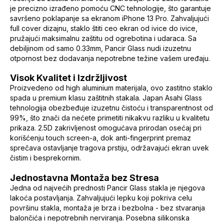
je precizno izrađeno pomoću CNC tehnologije, što garantuje
savršeno poklapanje sa ekranom iPhone 13 Pro. Zahvaljujući
full cover dizajnu, staklo štiti ceo ekran od ivice do ivice,
pružajući maksimalnu zaštitu od ogrebotina i udaraca. Sa
debiljinom od samo 0.33mm, Pancir Glass nudi izuzetnu
otpornost bez dodavanja nepotrebne težine vašem uređaju.
Visok Kvalitet i Izdržljivost
Proizvedeno od high aluminium materijala, ovo zastitno staklo
spada u premium klasu zaštitnih stakala. Japan Asahi Glass
tehnologija obezbeđuje izuzetnu čistoću i transparentnost od
99%, što znači da nećete primetiti nikakvu razliku u kvalitetu
prikaza. 2.5D zakrivljenost omogućava prirodan osećaj pri
korišćenju touch screen-a, dok anti-fingerprint premaz
sprečava ostavljanje tragova prstiju, održavajući ekran uvek
čistim i besprekornim.
Jednostavna Montaža bez Stresa
Jedna od najvećih prednosti Pancir Glass stakla je njegova
lakoća postavljanja. Zahvaljujući lepku koji pokriva celu
površinu stakla, montaža je brza i bezbolna - bez stvaranja
balončića i nepotrebnih nerviranja. Posebna silikonska