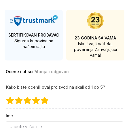
SERTIFIKOVAN PRODAVAC
23 GODINA SA VAMA
Sigurna kupovina na
Iskustva, kvaliteta,
našem sajtu
poverenja
Zahvaljujući
vama!
Ocene i utisci
Pitanja i odgovori
Kako biste ocenili ovaj proizvod na skali od 1 do 5?
Ime