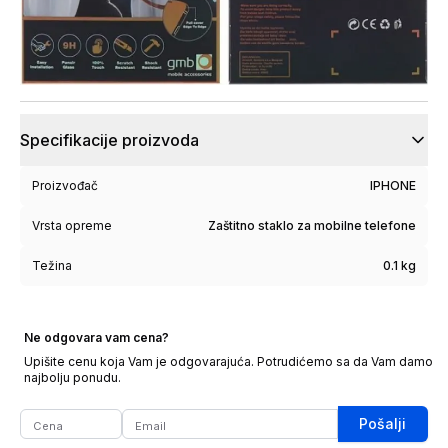
Specifikacije proizvoda
Proizvođač
IPHONE
Vrsta opreme
Zaštitno staklo za mobilne telefone
Težina
0.1 kg
Ne odgovara vam cena?
Upišite cenu koja Vam je odgovarajuća. Potrudićemo sa da Vam damo
najbolju ponudu.
Pošalji