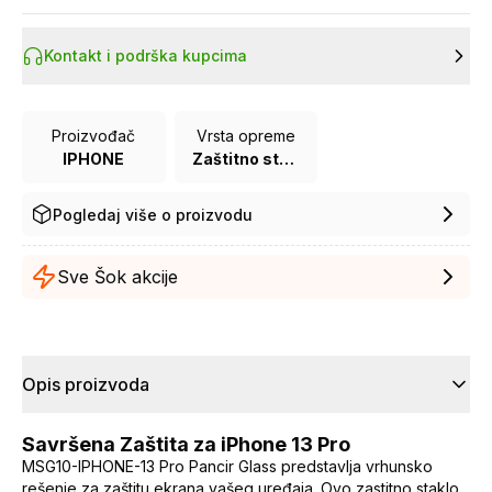
Kontakt i podrška kupcima
Proizvođač
Vrsta opreme
IPHONE
Zaštitno staklo za mobilne telefone
Pogledaj više o proizvodu
Sve Šok akcije
Opis proizvoda
Savršena Zaštita za iPhone 13 Pro
MSG10-IPHONE-13 Pro Pancir Glass predstavlja vrhunsko
rešenje za zaštitu ekrana vašeg uređaja. Ovo zastitno staklo