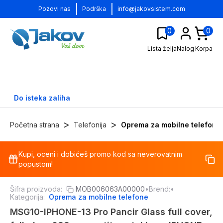
|
|
Pozovi nas
Podrška
info@jakovsistem.com
0
0
Lista želja
Nalog
Korpa
Do isteka zaliha
>
>
Početna strana
Telefonija
Oprema za mobilne telefone
Kupi, oceni i dobićeš promo kod sa neverovatnim
-
12
%
popustom!
Šifra proizvoda:
MOB006063A00000
•
Brend:
•
Kategorija:
Oprema za mobilne telefone
MSG10-IPHONE-13 Pro Pancir Glass full cover,