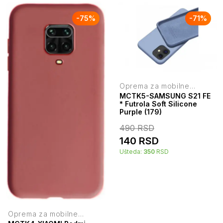
-
75
%
-
71
%
Oprema za mobilne
telefone
MCTK5-SAMSUNG S21 FE
* Futrola Soft Silicone
Purple (179)
490
RSD
140
RSD
Ušteda:
350
RSD
Oprema za mobilne
telefone