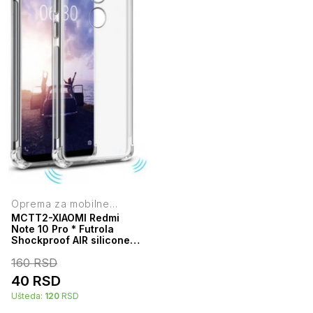
Oprema za mobilne
telefone
MCTT2-XIAOMI Redmi
Note 10 Pro * Futrola
Shockproof AIR silicone
providna (59)
160
RSD
40
RSD
Ušteda:
120
RSD