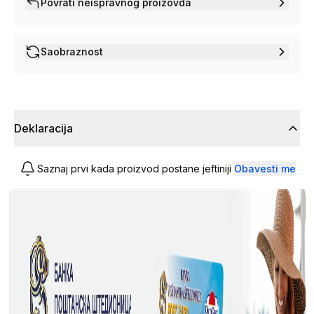
Povrati neispravnog proizovda
Saobraznost
Deklaracija
Saznaj prvi kada proizvod postane jeftiniji
Obavesti me