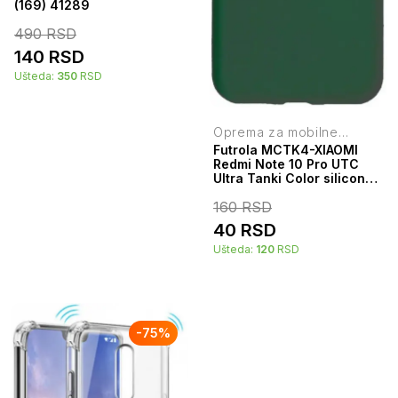
(169) 41289
490
RSD
140
RSD
Ušteda:
350
RSD
Oprema za mobilne
telefone
Futrola MCTK4-XIAOMI
Redmi Note 10 Pro UTC
Ultra Tanki Color silicone
Dark Green
160
RSD
40
RSD
Ušteda:
120
RSD
-
75
%