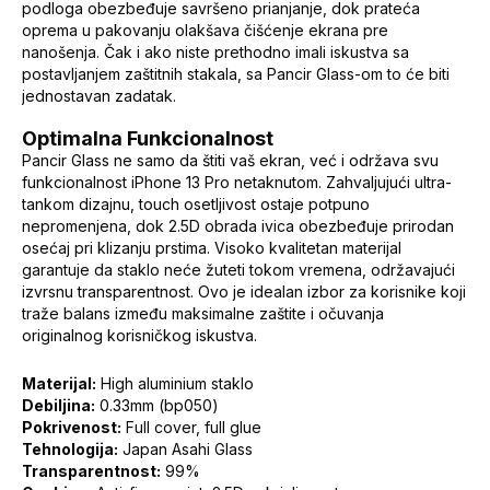
podloga obezbeđuje savršeno prianjanje, dok prateća
oprema u pakovanju olakšava čišćenje ekrana pre
nanošenja. Čak i ako niste prethodno imali iskustva sa
postavljanjem zaštitnih stakala, sa Pancir Glass-om to će biti
jednostavan zadatak.
Optimalna Funkcionalnost
Pancir Glass ne samo da štiti vaš ekran, već i održava svu
funkcionalnost iPhone 13 Pro netaknutom. Zahvaljujući ultra-
tankom dizajnu, touch osetljivost ostaje potpuno
nepromenjena, dok 2.5D obrada ivica obezbeđuje prirodan
osećaj pri klizanju prstima. Visoko kvalitetan materijal
garantuje da staklo neće žuteti tokom vremena, održavajući
izvrsnu transparentnost. Ovo je idealan izbor za korisnike koji
traže balans između maksimalne zaštite i očuvanja
originalnog korisničkog iskustva.
Materijal:
High aluminium staklo
Debiljina:
0.33mm (bp050)
Pokrivenost:
Full cover, full glue
Tehnologija:
Japan Asahi Glass
Transparentnost:
99%