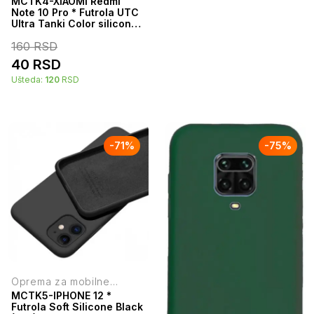
MCTK4-XIAOMI Redmi
Note 10 Pro * Futrola UTC
Ultra Tanki Color silicone
Red (59)
160
RSD
40
RSD
Ušteda:
120
RSD
-
71
%
-
75
%
Oprema za mobilne
telefone
MCTK5-IPHONE 12 *
Futrola Soft Silicone Black