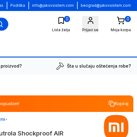
|
|
|
as
Podrška
info@jakovsistem.com
beograd@jakovsistem.com
0
0
Lista želja
Prijavi se
Moja korpa
 proizvod?
Šta u slučaju oštećenja robe?
popustom!
Kopiraj
omi
•
trola Shockproof AIR