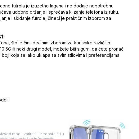
licone futrola je izuzetno lagana i ne dodaje nepotrebnu
ćava udobno držanje i sprečava klizanje telefona iz ruku.
janje i skidanje futrole, čineći je praktičnim izborom za
st
na, što je čini idealnim izborom za korisnike različitih
10 5G ili neki drugi model, možete biti sigurni da ćete pronaći
 boji koja se lako uklapa sa svim stilovima i preferencijama
deli
izvod mogu varirati ili nedostajati u
taktirate za tačne informacije.