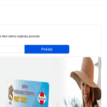
da Vam damo najbolju ponudu.
Pošalji