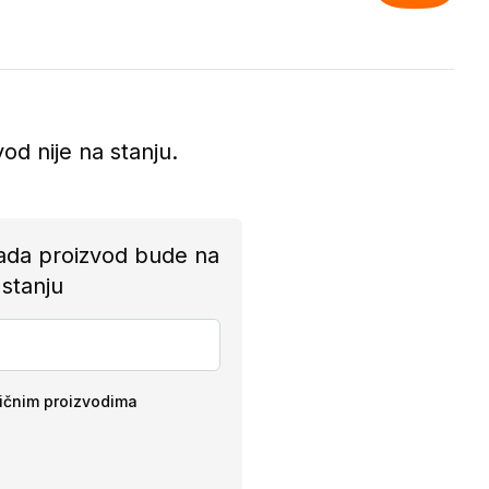
vod nije na stanju.
ada proizvod bude na
stanju
ličnim proizvodima