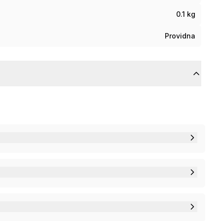
0.1 kg
Providna