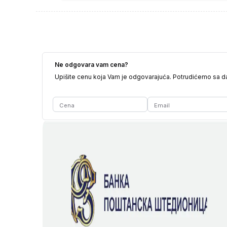
Ne odgovara vam cena?
Upišite cenu koja Vam je odgovarajuća. Potrudićemo sa 