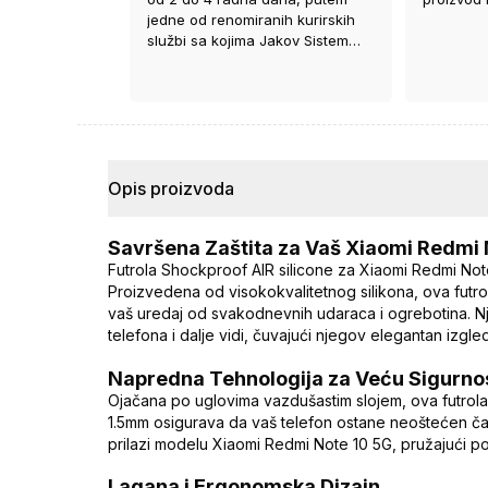
jedne od renomiranih kurirskih
službi sa kojima Jakov Sistem
ima ugovor.
Opis proizvoda
Savršena Zaštita za Vaš Xiaomi Redmi
Futrola Shockproof AIR silicone za Xiaomi Redmi Note
Proizvedena od visokokvalitetnog silikona, ova futrol
vaš uredaj od svakodnevnih udaraca i ogrebotina. N
telefona i dalje vidi, čuvajući njegov elegantan izgle
Napredna Tehnologija za Veću Sigurno
Ojačana po uglovima vazdušastim slojem, ova futrola 
1.5mm osigurava da vaš telefon ostane neoštećen čak 
prilazi modelu Xiaomi Redmi Note 10 5G, pružajući po
Lagana i Ergonomska Dizajn