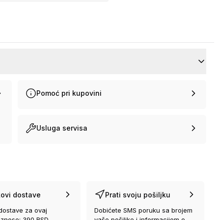
Pomoć pri kupovini
Usluga servisa
ovi dostave
Prati svoju pošiljku
dostave za ovaj
Dobićete SMS poruku sa brojem
iznose: 390 RSD
vaše pošiljke i informacijom o