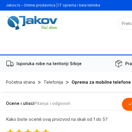
Jakov.rs – Online prodavnica | IT oprema i bela tehnika
Isporuka robe na teritoriji Srbije
Pra
>
>
Početna strana
Telefonija
Oprema za mobilne telefone
Ocene i utisci
Pitanja i odgovori
-
Kako biste ocenili ovaj proizvod na skali od 1 do 5?