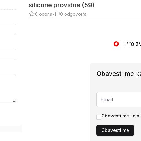
silicone providna (59)
0
ocena
•
0
odgovor/a
Proiz
Obavesti me k
Obavesti me i o s
Obavesti me