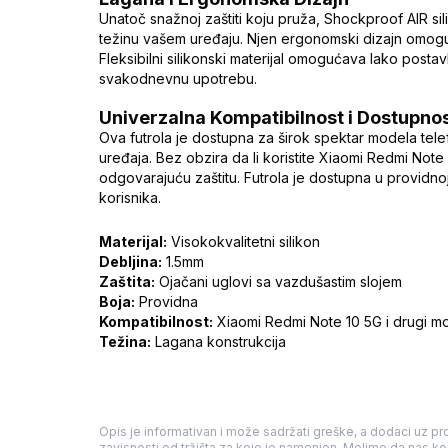
Unatoč snažnoj zaštiti koju pruža, Shockproof AIR si
težinu vašem uređaju. Njen ergonomski dizajn omogu
Fleksibilni silikonski materijal omogućava lako postavl
svakodnevnu upotrebu.
Univerzalna Kompatibilnost i Dostupno
Ova futrola je dostupna za širok spektar modela telefo
uređaja. Bez obzira da li koristite Xiaomi Redmi Note 
odgovarajuću zaštitu. Futrola je dostupna u providnoj
korisnika.
Materijal:
Visokokvalitetni silikon
Debljina:
1.5mm
Zaštita:
Ojačani uglovi sa vazdušastim slojem
Boja:
Providna
Kompatibilnost:
Xiaomi Redmi Note 10 5G i drugi mo
Težina:
Lagana konstrukcija
Opis je informativan i može sadržati greške, a dodaci uz pro
zavisnosti od tržišta za koje je namenjen. Molimo da nas kon