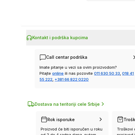
Kontakt i podrška kupcima
Call centar podrška
Imate pitanje u vezi sa ovim proizvodom?
Pitajte
online
ili nas pozovite
011 630 50 33
,
018 41
55 222
,
+381 66 822 0220
Dostava na teritoriji cele Srbije
Rok isporuke
Trošk
Proizvod će biti isporučen u roku
Troškovi 
od 2 do 4 radna dana, putem
proizvod 