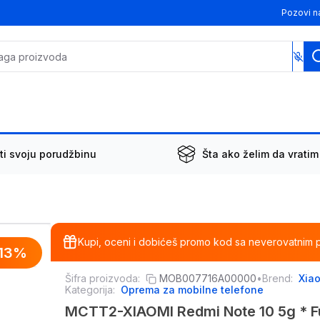
Pozovi n
ti svoju porudžbinu
Šta ako želim da vratim
Kupi, oceni i dobićeš promo kod sa neverovatnim 
13
%
Šifra proizvoda:
MOB007716A00000
•
Brend:
Xia
Kategorija:
Oprema za mobilne telefone
MCTT2-XIAOMI Redmi Note 10 5g * Fu