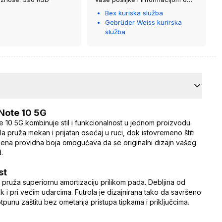
kurirskoj službi koja će vam je
Bex kuriska služba
isporučiti.
Gebrüder Weiss kurirska
služba
 Note 10 5G
 10 5G kombinuje stil i funkcionalnost u jednom proizvodu.
a pruža mekan i prijatan osećaj u ruci, dok istovremeno štiti
jena providna boja omogućava da se originalni dizajn vašeg
d.
st
pruža superiornu amortizaciju prilikom pada. Debljina od
i pri većim udarcima. Futrola je dizajnirana tako da savršeno
tpunu zaštitu bez ometanja pristupa tipkama i priključcima.