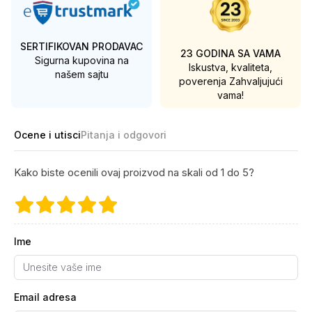
SERTIFIKOVAN PRODAVAC
23 GODINA SA VAMA
Sigurna kupovina na
Iskustva, kvaliteta,
našem sajtu
poverenja
Zahvaljujući
vama!
Ocene i utisci
Pitanja i odgovori
Kako biste ocenili ovaj proizvod na skali od 1 do 5?
Ime
Email adresa