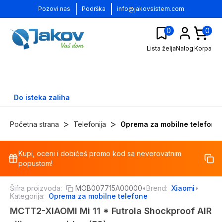
|
|
Pozovi nas
Podrška
info@jakovsistem.com
0
0
Lista želja
Nalog
Korpa
Do isteka zaliha
>
>
Početna strana
Telefonija
Oprema za mobilne telefone
Kupi, oceni i dobićeš promo kod sa neverovatnim
-
13
%
popustom!
Šifra proizvoda:
MOB007715A00000
•
Brend:
Xiaomi
•
Kategorija:
Oprema za mobilne telefone
MCTT2-XIAOMI Mi 11 * Futrola Shockproof AIR