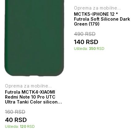
Oprema za mobilne
telefone
MCTK5-IPHONE 12 *
Futrola Soft Silicone Dark
Green (179)
490
RSD
140
RSD
Ušteda:
350
RSD
Oprema za mobilne
telefone
Futrola MCTK4-XIAOMI
Redmi Note 10 Pro UTC
Ultra Tanki Color silicone
Dark Green
160
RSD
40
RSD
Ušteda:
120
RSD