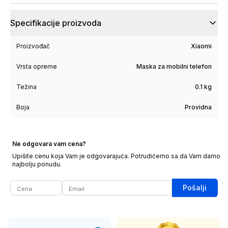
Specifikacije proizvoda
Proizvođač
Xiaomi
Vrsta opreme
Maska za mobilni telefon
Težina
0.1 kg
Boja
Providna
Ne odgovara vam cena?
Upišite cenu koja Vam je odgovarajuća. Potrudićemo sa da Vam damo
najbolju ponudu.
Pošalji