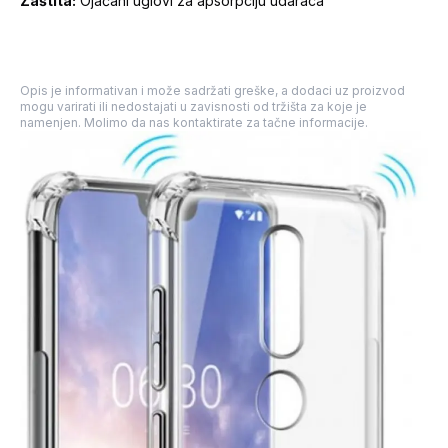
Zaštita:
Ojačani uglovi za apsorpciju udaraca
Opis je informativan i može sadržati greške, a dodaci uz proizvod
mogu varirati ili nedostajati u zavisnosti od tržišta za koje je
namenjen. Molimo da nas kontaktirate za tačne informacije.