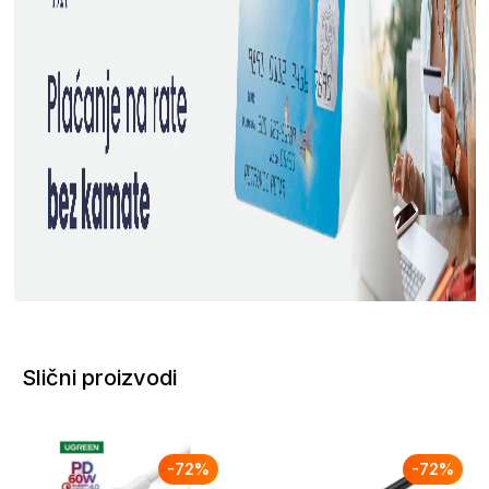
Slični proizvodi
-
72
%
-
72
%