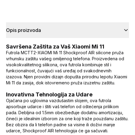
Opis proizvoda
Savršena Zaštita za Vaš Xiaomi Mi 11
Futrola MCTT2-XIAOMI Mi 11 Shockproof AIR silicone pruža
vrhunsku zaštitu vašeg omiljenog telefona. Proizvedena od
visokokvalitetnog silikona, ova futrola kombinuje stil i
funkcionalnost, čuvajući vaš uređaj od svakodnevnih
izazova. Njen providni dizajn dopušta prirodnu lepotu Xiaomi
Mi 11 da zasija, dok istovremeno pruža izuzetnu zaštitu.
Inovativna Tehnologija za Udare
Ojačana po uglovima vazdušastim slojem, ova futrola
apsorbuje udarce i štiti vaš telefon od oštećenja prilikom
pada. Debljina od 1.5mm obezbeđuje dodatnu amortizaciju,
čineći je idealnim izborom za one koji traže pouzdanu zaštitu.
Bez obzira da li telefon padne sa visine ili doživi manje
udarce, Shockproof AIR tehnologija će ga sačuvati.