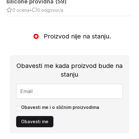
silicone providna (59)
0
ocena
•
0
odgovor/a
Proizvod nije na stanju.
Obavesti me kada proizvod bude na
stanju
Obavesti me i o sličnim proizvodima
Obavesti me