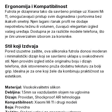
Ergonomija i Kompatibilnost
Futrola je dizajnirana tako da savršeno pristaje uz Xiaomi Mi
11, omogućavajući pristup svim dugmadima i portovima bez
ikakvih smetnji. Njen lagani i tanak profil ne dodaje
nepotrebnu težinu ili volumen, čuvajući elegantan izgled
vašeg uređaja. Dostupna je za različite modele telefona, što
je čini univerzalnim izborom za korisnike.
Stil koji Izdvaja
Pored izuzetne zaštite, ova silikonska futrola donosi moderan
i minimalistički dizajn koji se savršeno uklapa u svakodnevni
stil. Njen providni izgled ističe originalnu boju i dizajn
telefona, dok istovremeno pruža dodatnu teksturu za bolji
grip. Idealna je za one koji žele da kombinuju praktičnost sa
estetikom.
Materijal:
Visokokvalitetni silikon
Debljina:
1.5mm sa vazdušastim slojem na uglovima
Dizajn:
Providan, Shockproof AIR tehnologija
Kompatibilnost:
Xiaomi Mi 11 i drugi modeli
Boja:
Providna