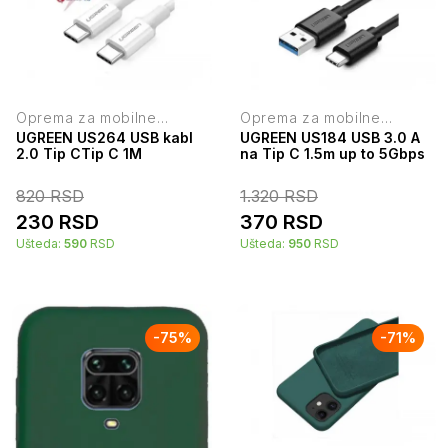
Oprema za mobilne
Oprema za mobilne
telefone
telefone
UGREEN US264 USB kabl
UGREEN US184 USB 3.0 A
2.0 Tip CTip C 1M
na Tip C 1.5m up to 5Gbps
820
RSD
1.320
RSD
230
RSD
370
RSD
Ušteda:
590
RSD
Ušteda:
950
RSD
-
75
%
-
71
%