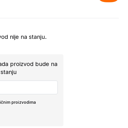
vod nije na stanju.
ada proizvod bude na
stanju
ličnim proizvodima