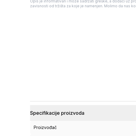
Opis je informativan i može sadržati greške, a dodaci uz pro
zavisnosti od tržišta za koje je namenjen. Molimo da nas kon
Specifikacije proizvoda
Proizvođač