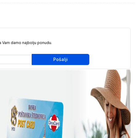
da Vam damo najbolju ponudu.
Pošalji