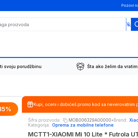
Pozovi n
ti svoju porudžbinu
Šta ako želim da vratim
Kupi, oceni i dobićeš promo kod sa neverovatnim 
15
%
Šifra proizvoda:
MOB006329A00000
•
Brend:
Xia
Kategorija:
Oprema za mobilne telefone
MCTT1-XIAOMI Mi 10 Lite * Futrola UT