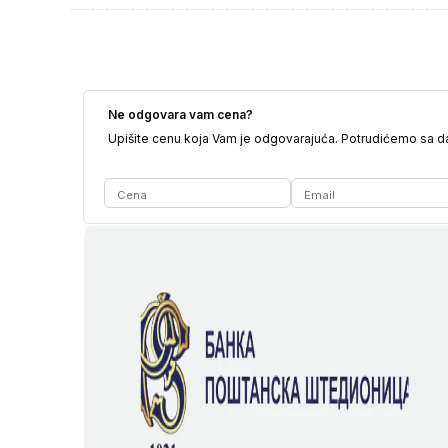
Ne odgovara vam cena?
Upišite cenu koja Vam je odgovarajuća. Potrudićemo sa 