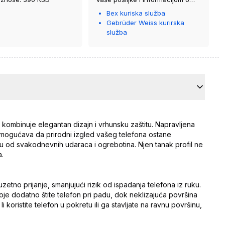
kurirskoj službi koja će vam je
Bex kuriska služba
isporučiti.
Gebrüder Weiss kurirska
služba
e kombinuje elegantan dizajn i vrhunsku zaštitu. Napravljena
 omogućava da prirodni izgled vašeg telefona ostane
u od svakodnevnih udaraca i ogrebotina. Njen tanak profil ne
a.
etno prijanje, smanjujući rizik od ispadanja telefona iz ruku.
oje dodatno štite telefon pri padu, dok neklizajuća površina
koristite telefon u pokretu ili ga stavljate na ravnu površinu,