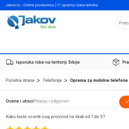
Jakov.rs – Online prodavnica | IT oprema i bela tehnika
Isporuka robe na teritoriji Srbije
Pra
>
>
Početna strana
Telefonija
Oprema za mobilne telefone
Ocene i utisci
Pitanja i odgovori
-
Kako biste ocenili ovaj proizvod na skali od 1 do 5?