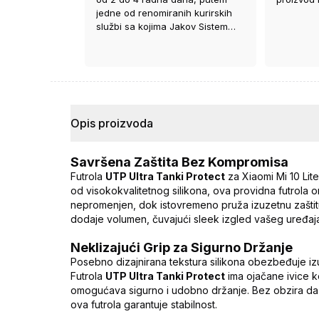
jedne od renomiranih kurirskih
službi sa kojima Jakov Sistem
ima ugovor.
Opis proizvoda
Savršena Zaštita Bez Kompromisa
Futrola
UTP Ultra Tanki Protect
za Xiaomi Mi 10 Lit
od visokokvalitetnog silikona, ova providna futrola
nepromenjen, dok istovremeno pruža izuzetnu zaštit
dodaje volumen, čuvajući sleek izgled vašeg uređaj
Neklizajući Grip za Sigurno Držanje
Posebno dizajnirana tekstura silikona obezbeđuje izuz
Futrola
UTP Ultra Tanki Protect
ima ojačane ivice k
omogućava sigurno i udobno držanje. Bez obzira da li 
ova futrola garantuje stabilnost.