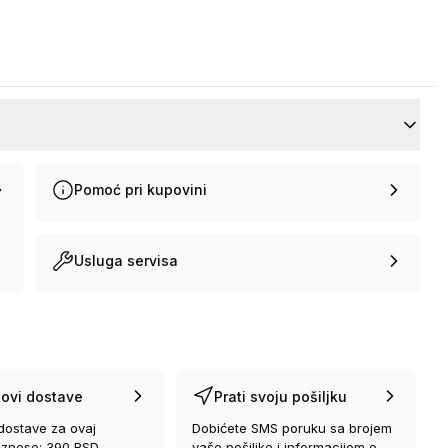
Pomoć pri kupovini
Usluga servisa
ovi dostave
Prati svoju pošiljku
dostave za ovaj
Dobićete SMS poruku sa brojem
iznose: 390 RSD
vaše pošiljke i informacijom o