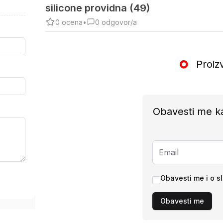
silicone providna (49)
0
ocena
•
0
odgovor/a
Proiz
Obavesti me k
Obavesti me i o s
Obavesti me