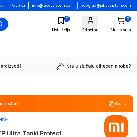
|
|
|
as
Podrška
info@jakovsistem.com
beograd@jakovsistem.com
0
0
Lista želja
Prijavi se
Moja korpa
 proizvod?
Šta u slučaju oštećenja robe?
popustom!
Kopiraj
omi
•
P Ultra Tanki Protect