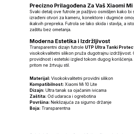
Precizno Prilagođena Za Vaš Xiaomi Mi 
Svaki detalj ove futrole je pažljivo osmišljen kako 
izrađeni otvori za kameru, konektore i dugmiće omo
ikakvih prepreka. Futrola se lako skida i stavlja, a i
zaštitu bez ometanja.
Moderna Estetika i Izdržljivost
Transparentni dizajn futrole
UTP Ultra Tanki Protec
visokokvalitetni silikon pruža dugotrajnu izdržljivost
providnost i estetski izgled tokom dugog korišćenja. I
pritom ne žrtvuju stil.
Materijal:
Visokokvalitetni providni silikon
Kompatibilnost:
Xiaomi Mi 10 Lite
Dizajn:
Ultra tanak sa ojačanim ivicama
Zaštita:
Od udaraca i ogrebotina
Površina:
Neklizajuća za sigurno držanje
Boja:
Transparentna