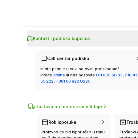
Kontakt i podrška kupcima
Call centar podrška
Imate pitanje u vezi sa ovim proizvodom?
Pitajte
online
ili nas pozovite
011 630 50 33
,
018 41
55 222
,
+381 66 822 0220
Dostava na teritoriji cele Srbije
Rok isporuke
Trošk
Proizvod će biti isporučen u roku
Troškovi 
od 2 do 4 radna dana, putem
proizvod 