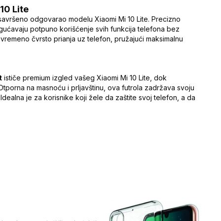
10 Lite
bi savršeno odgovarao modelu Xiaomi Mi 10 Lite. Precizno
gućavaju potpuno korišćenje svih funkcija telefona bez
stovremeno čvrsto prianja uz telefon, pružajući maksimalnu
t
ističe premium izgled vašeg Xiaomi Mi 10 Lite, dok
. Otporna na masnoću i prljavštinu, ova futrola zadržava svoju
dealna je za korisnike koji žele da zaštite svoj telefon, a da