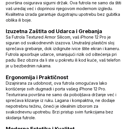
površina osigurava sigurni držak. Ova futrola ne samo da štiti
vaš uredaj već i doprinosi njegovom modernom izgledu.
Kvalitetna izrada garantuje dugotrajnu upotrebu bez gubitka
oblika ili boje.
Izuzetna Zaštita od Udarca i Grebanja
Sa Futrola Textured Armor Silicom, vaš iPhone 12 Pro je
siguran od svakodnevnih izazova. Unutrašnji plastični sloj
sprečava grebanje, dok izdignute ivice štite ekran i kameru.
Futrola apsorbuje udarce, smanjujući rizik od oštećenja pri
padu. Bez obzira da li ste u pokretu ili kod kuće, vaš telefon
je u bezbednim rukama.
Ergonomija i Praktičnost
Dizajnirana za udobnost, ova futrola omogućava lako
korišćenje svih dugmadi i porta vašeg iPhone 12 Pro.
Texturirana površina ne samo da poboljšava držanje već i
sprečava klizanje iz ruku. Lagana i kompaktna, ne dodaje
nepotrebnu težinu, čineći je idealnim izborom za
svakodnevnu upotrebu. Brzi pristup svim funkcijama bez
skidanja futrole.
Moderna Estetika i Kvalitet