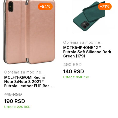
-
54
%
-
71
%
Oprema za mobilne
telefone
MCTK5-IPHONE 12 *
Futrola Soft Silicone Dark
Green (179)
490
RSD
140
RSD
Oprema za mobilne
telefone
Ušteda:
350
RSD
MCLF11-XIAOMI Redmi
Note 8/Note 8 2021 *
Futrola Leather FLIP Rose
(149)
410
RSD
190
RSD
Ušteda:
220
RSD