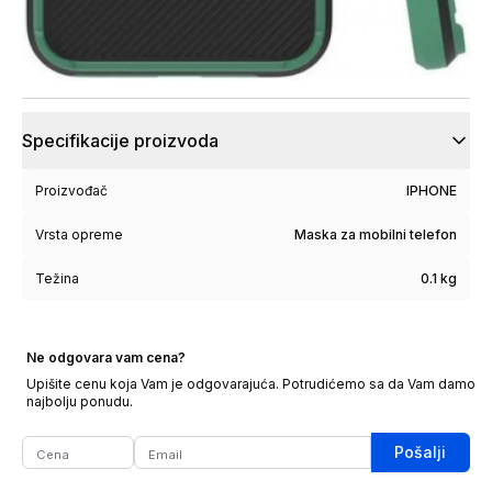
Specifikacije proizvoda
Proizvođač
IPHONE
Vrsta opreme
Maska za mobilni telefon
Težina
0.1 kg
Ne odgovara vam cena?
Upišite cenu koja Vam je odgovarajuća. Potrudićemo sa da Vam damo
najbolju ponudu.
Pošalji