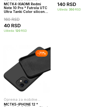
telefone
140
RSD
MCTK4-XIAOMI Redmi
Note 10 Pro * Futrola UTC
Ušteda:
350
RSD
Ultra Tanki Color silicone
Red (59)
160
RSD
40
RSD
Ušteda:
120
RSD
-
71
%
Oprema za mobilne
telefone
MCTK5-IPHONE 12 *