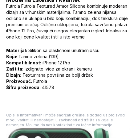
Futrola Futrola Textured Armor Silicone kombinuje moderan
dizajn sa vrhunskim materijalima. Tamno zelena nijansa
odlično se uklapa u bilo koju kombinaciju, dok tekstura daje
premium osećaj. Odlično uklopljena, futrola savršeno prilazi
iPhone 12 Pro, čuvajući njegov elegantan izgled. Idealna za
one koji cene kvalitet i stil u isto vreme.
Materijal:
Silikon sa plastičnom unutrašnjošću
Boja:
Tamno zelena (139)
Kompatibilnost:
iPhone 12 Pro
Zaštita:
Izdignute ivice za ekran i kameru
Dizajn:
Texturirana površina za bolji držak
Proizvođač:
Futrola
Šifra proizvoda:
41578
Opis je informativan i može sadržati greške, a dodaci uz proizvod
mogu varirati ili nedostajati u zavisnosti od tržišta za koje je
namenjen. Molimo da nas kontaktirate za tačne informacije.