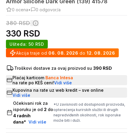
Armor Silicone Dark Green (139) 41578
0
ocena
•
0
odgovor/a
380
RSD
330
RSD
Ušteda:
50
RSD
Akcija traje od
06. 08. 2026
do
12. 08. 2026
Troškovi dostave za ovaj proizvod su
390 RSD
Plaćaj karticom
Banca Intesa
na rate po KEŠ ceni!
Vidi više
Kupovina na rate uz web kredit – sve online
Vidi više
Očekivani rok za
*U zavisnosti od dostupnosti proizvoda,
isporuku je od
2
do
opterećenja kurirskih službi ili drugih
nepredviđenih okolnosti, rok isporuke
4
radnih
može biti i duži.
dana
*
Vidi više