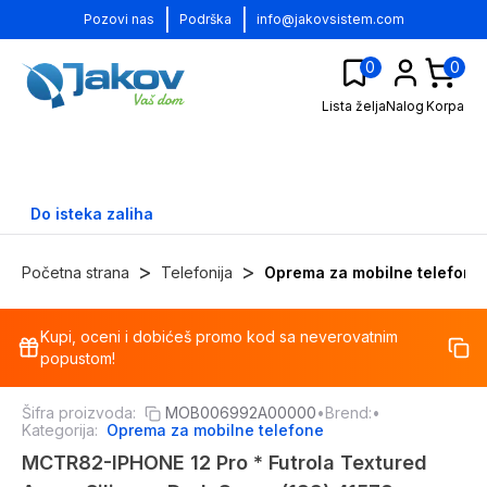
|
|
Pozovi nas
Podrška
info@jakovsistem.com
0
0
Lista želja
Nalog
Korpa
Do isteka zaliha
>
>
Početna strana
Telefonija
Oprema za mobilne telefone
Kupi, oceni i dobićeš promo kod sa neverovatnim
-
13
%
popustom!
Šifra proizvoda:
MOB006992A00000
•
Brend:
•
Kategorija:
Oprema za mobilne telefone
MCTR82-IPHONE 12 Pro * Futrola Textured