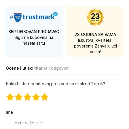
SERTIFIKOVAN PRODAVAC
23 GODINA SA VAMA
Sigurna kupovina na
Iskustva, kvaliteta,
našem sajtu
poverenja
Zahvaljujući
vama!
Ocene i utisci
Pitanja i odgovori
Kako biste ocenili ovaj proizvod na skali od 1 do 5?
Ime