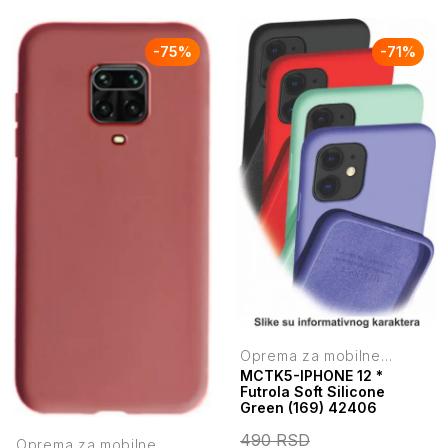
-
75
%
-
71
%
Oprema za mobilne
telefone
MCTK5-IPHONE 12 *
Futrola Soft Silicone
Green (169) 42406
490
RSD
Oprema za mobilne