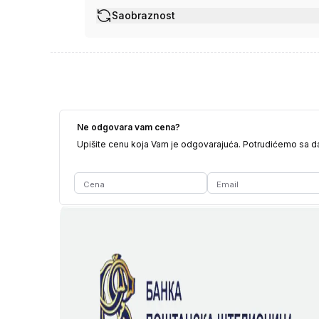
Saobraznost
Ne odgovara vam cena?
Upišite cenu koja Vam je odgovarajuća. Potrudićemo sa 