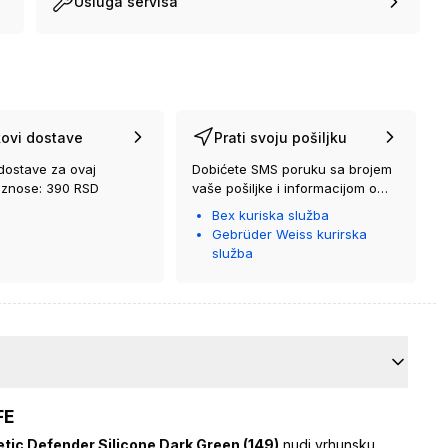
Usluga servisa
ovi dostave
Prati svoju pošiljku
dostave za ovaj
Dobićete SMS poruku sa brojem
iznose: 390 RSD
vaše pošiljke i informacijom o
kurirskoj službi koja će vam je
Bex kuriska služba
isporučiti.
Gebrüder Weiss kurirska
služba
FE
c Defender Silicone Dark Green (149)
nudi vrhunsku