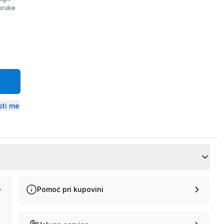
poruke
ti me
Pomoć pri kupovini