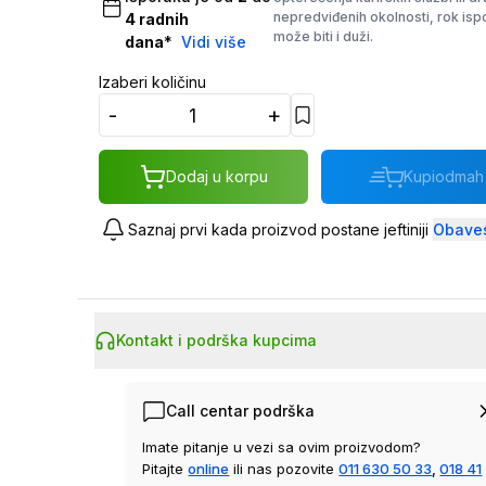
nepredviđenih okolnosti, rok is
4
radnih
može biti i duži.
dana
*
Vidi više
Izaberi količinu
-
+
Dodaj u korpu
Kupi
odmah
Saznaj prvi kada proizvod postane jeftiniji
Obaves
Kontakt i podrška kupcima
Call centar podrška
Imate pitanje u vezi sa ovim proizvodom?
Pitajte
online
ili nas pozovite
011 630 50 33
,
018 41