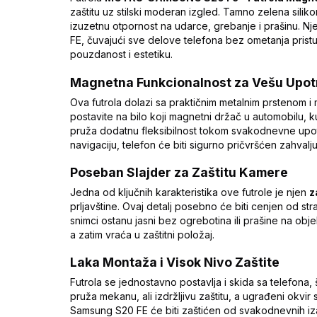
zaštitu uz stilski moderan izgled. Tamno zelena sili
izuzetnu otpornost na udarce, grebanje i prašinu. 
FE, čuvajući sve delove telefona bez ometanja pristup
pouzdanost i estetiku.
Magnetna Funkcionalnost za Vešu Upo
Ova futrola dolazi sa praktičnim metalnim prstenom
postavite na bilo koji magnetni držač u automobilu, ku
pruža dodatnu fleksibilnost tokom svakodnevne upotreb
navigaciju, telefon će biti sigurno pričvršćen zahva
Poseban Slajder za Zaštitu Kamere
Jedna od ključnih karakteristika ove futrole je njen
z
prljavštine. Ovaj detalj posebno će biti cenjen od str
snimci ostanu jasni bez ogrebotina ili prašine na ob
a zatim vraća u zaštitni položaj.
Laka Montaža i Visok Nivo Zaštite
Futrola se jednostavno postavlja i skida sa telefona, 
pruža mekanu, ali izdržljivu zaštitu, a ugrađeni okvi
Samsung S20 FE će biti zaštićen od svakodnevnih i