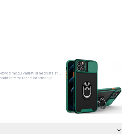
izvod mogu varirati ili nedostajati u
taktirate za tačne informacije.