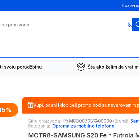
Pozovi n
ti svoju porudžbinu
Šta ako želim da vratim
Kupi, oceni i dobićeš promo kod sa neverovatnim 
15
%
Šifra proizvoda:
MOB007087A00000
•
Brend:
Sa
Kategorija:
Oprema za mobilne telefone
MCTR8-SAMSUNG S20 Fe * Futrola Ma