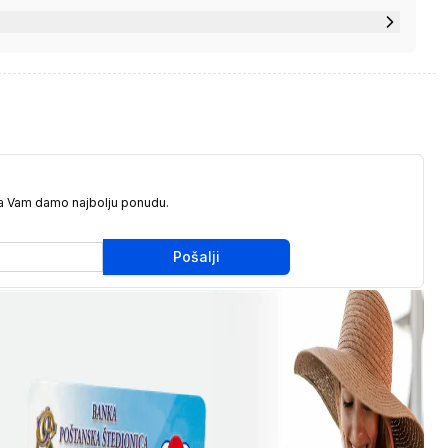
da Vam damo najbolju ponudu.
Pošalji