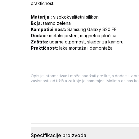
praktičnost.
Materijal:
visokokvalitetni silikon
Boja:
tamno zelena
Kompatibilnost:
Samsung Galaxy S20 FE
Dodaci:
metalni prsten, magnetna pločica
Zaštita:
udarna otpornost, slajder za kameru
Praktičnost:
laka montaža i demontaža
Opis je informativan i može sadržati greške, a dodaci uz pro
zavisnosti od tržišta za koje je namenjen. Molimo da nas kon
Specifikacije proizvoda