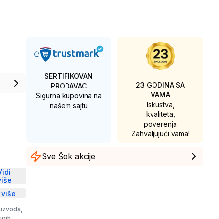
SERTIFIKOVAN
23 GODINA SA
PRODAVAC
VAMA
Sigurna kupovina na
Iskustva,
našem sajtu
kvaliteta,
poverenja
Zahvaljujući vama!
Sve Šok akcije
D
Vidi
više
 više
oizvoda,
rugih