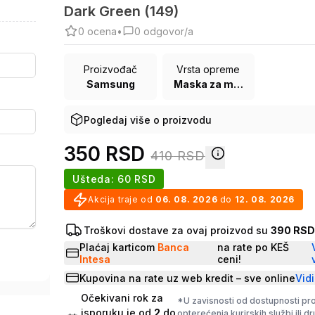
Dark Green (149)
0
ocena
•
0
odgovor/a
Proizvođač
Vrsta opreme
Samsung
Maska za mobilni telefon
Pogledaj više o proizvodu
350
RSD
410
RSD
Ušteda:
60
RSD
Akcija traje od
06. 08. 2026
do
12. 08. 2026
Troškovi dostave za ovaj proizvod su
390 RS
Plaćaj karticom
Banca
na rate po KEŠ
Intesa
ceni!
Kupovina na rate uz web kredit – sve online
Vidi
Očekivani rok za
*U zavisnosti od dostupnosti pr
isporuku je od
2
do
opterećenja kurirskih službi ili d