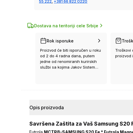
55 222
,
+381 66 822 0220
Dostava na teritoriji cele Srbije
Rok isporuke
Trošk
Proizvod će biti isporučen u roku
Troškovi 
od 2 do 4 radna dana, putem
proizvod 
jedne od renomiranih kurirskih
službi sa kojima Jakov Sistem
ima ugovor.
Opis proizvoda
Savršena Zaštita za Vaš Samsung S20 
Futrola
MCTR8-SAMSUNG S20 Fe * Futrola Magneti