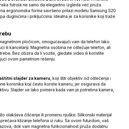
konska futrola ne samo da elegantno izgleda već pruža
Njena ergonomska forma savršeno prilazi modelu Samsung S20
a dugmićima i priključcima. Idealna je za korisnike koji traže
trebu
 i magnetnom pločicom, omogućavajući vam da telefon lako
ći ili kancelariji. Magnetna osobina ne oštećuje telefon, ali
e. Bez obzira da li vozite, gledate video ili koristite
ljujući ovom pametnom rešenju.
aštitni slajder za kameru
, koji štiti objektiv od oštećenja i
ane korisnika koji često koriste kameru, jer osigurava da
jektivu. Slajder se lako pomera kada vam je potrebna kamera,
što olakšava čišćenje ili promenu njuške. Silikonski materijal
r sprečava klizanje telefona iz ruku. Sa ovom futurdom, vaš
zazova, dok vam magnetna funkcionalnost pruža dodatnu