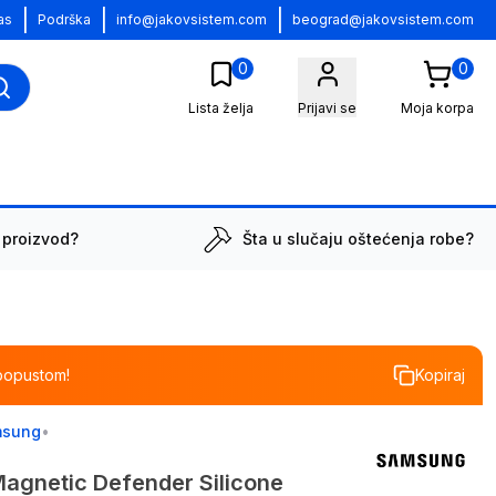
|
|
|
as
Podrška
info@jakovsistem.com
beograd@jakovsistem.com
0
0
Lista želja
Prijavi se
Moja korpa
 proizvod?
Šta u slučaju oštećenja robe?
popustom!
Kopiraj
msung
•
gnetic Defender Silicone