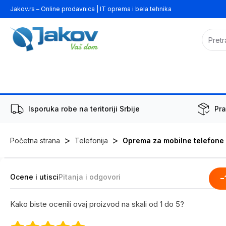
Jakov.rs – Online prodavnica | IT oprema i bela tehnika
Isporuka robe na teritoriji Srbije
Pra
>
>
Početna strana
Telefonija
Oprema za mobilne telefone
Ocene i utisci
Pitanja i odgovori
-
Kako biste ocenili ovaj proizvod na skali od 1 do 5?