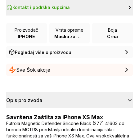
Kontakt i podrška kupcima
Proizvođač
Vrsta opreme
Boja
IPHONE
Maska za mobilni telefon
Crna
Pogledaj više o proizvodu
Sve Šok akcije
Opis proizvoda
Savršena Zaštita za iPhone XS Max
Futrola Magnetic Defender Silicone Black (277) 41603 od
brenda MCTR8 predstavlja idealnu kombinaciju stila i
funkcionalnosti za vaš iPhone XS Max. Ova visokokvalitetna