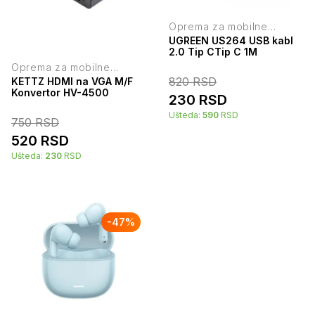
Oprema za mobilne
telefone
UGREEN US264 USB kabl
2.0 Tip CTip C 1M
Oprema za mobilne
telefone
820
RSD
KETTZ HDMI na VGA M/F
Konvertor HV-4500
230
RSD
Ušteda:
590
RSD
750
RSD
520
RSD
Ušteda:
230
RSD
-
47
%