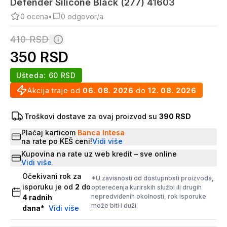
Defender Silicone Black (277) 41603
0
ocena
•
0
odgovor/a
410
RSD
350
RSD
Ušteda:
60
RSD
Akcija traje od
06. 08. 2026
do
12. 08. 2026
Troškovi dostave za ovaj proizvod su
390 RSD
Plaćaj karticom
Banca Intesa
na rate po KEŠ ceni!
Vidi više
Kupovina na rate uz web kredit – sve online
Vidi više
Očekivani rok za
*U zavisnosti od dostupnosti proizvoda,
isporuku je od
2
do
opterećenja kurirskih službi ili drugih
nepredviđenih okolnosti, rok isporuke
4
radnih
može biti i duži.
dana
*
Vidi više