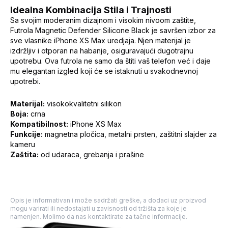
Idealna Kombinacija Stila i Trajnosti
Sa svojim moderanim dizajnom i visokim nivoom zaštite,
Futrola Magnetic Defender Silicone Black je savršen izbor za
sve vlasnike iPhone XS Max uredjaja. Njen materijal je
izdržljiv i otporan na habanje, osiguravajući dugotrajnu
upotrebu. Ova futrola ne samo da štiti vaš telefon već i daje
mu elegantan izgled koji će se istaknuti u svakodnevnoj
upotrebi.
Materijal:
visokokvalitetni silikon
Boja:
crna
Kompatibilnost:
iPhone XS Max
Funkcije:
magnetna pločica, metalni prsten, zaštitni slajder za
kameru
Zaštita:
od udaraca, grebanja i prašine
Opis je informativan i može sadržati greške, a dodaci uz proizvod
mogu varirati ili nedostajati u zavisnosti od tržišta za koje je
namenjen. Molimo da nas kontaktirate za tačne informacije.