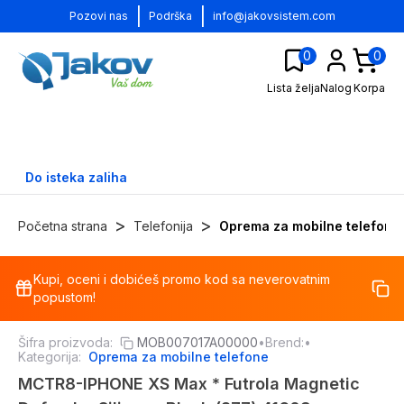
|
|
Pozovi nas
Podrška
info@jakovsistem.com
0
0
Lista želja
Nalog
Korpa
Do isteka zaliha
>
>
Početna strana
Telefonija
Oprema za mobilne telefone
Kupi, oceni i dobićeš promo kod sa neverovatnim
-
15
%
popustom!
Šifra proizvoda:
MOB007017A00000
•
Brend:
•
Kategorija:
Oprema za mobilne telefone
MCTR8-IPHONE XS Max * Futrola Magnetic