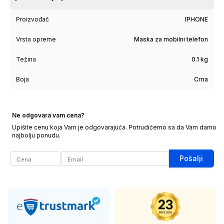
Proizvođač
IPHONE
Vrsta opreme
Maska za mobilni telefon
Težina
0.1 kg
Boja
Crna
Ne odgovara vam cena?
Upišite cenu koja Vam je odgovarajuća. Potrudićemo sa da Vam damo
najbolju ponudu.
Pošalji