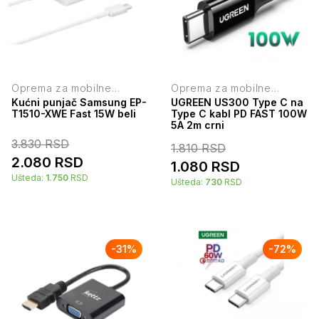
Oprema za mobilne
Oprema za mobilne
telefone
telefone
Kućni punjač Samsung EP-
UGREEN US300 Type C na
T1510-XWE Fast 15W beli
Type C kabl PD FAST 100W
5A 2m crni
3.830
RSD
1.810
RSD
2.080
RSD
1.080
RSD
Ušteda:
1.750
RSD
Ušteda:
730
RSD
-
31
%
-
72
%