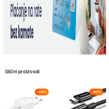
Slični proizvodi
-
46
%
-
40
%