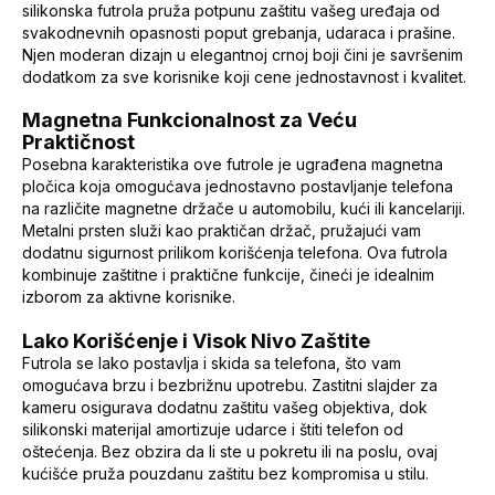
silikonska futrola pruža potpunu zaštitu vašeg uređaja od
svakodnevnih opasnosti poput grebanja, udaraca i prašine.
Njen moderan dizajn u elegantnoj crnoj boji čini je savršenim
dodatkom za sve korisnike koji cene jednostavnost i kvalitet.
Magnetna Funkcionalnost za Veću
Praktičnost
Posebna karakteristika ove futrole je ugrađena magnetna
pločica koja omogućava jednostavno postavljanje telefona
na različite magnetne držače u automobilu, kući ili kancelariji.
Metalni prsten služi kao praktičan držač, pružajući vam
dodatnu sigurnost prilikom korišćenja telefona. Ova futrola
kombinuje zaštitne i praktične funkcije, čineći je idealnim
izborom za aktivne korisnike.
Lako Korišćenje i Visok Nivo Zaštite
Futrola se lako postavlja i skida sa telefona, što vam
omogućava brzu i bezbrižnu upotrebu. Zastitni slajder za
kameru osigurava dodatnu zaštitu vašeg objektiva, dok
silikonski materijal amortizuje udarce i štiti telefon od
oštećenja. Bez obzira da li ste u pokretu ili na poslu, ovaj
kućišće pruža pouzdanu zaštitu bez kompromisa u stilu.