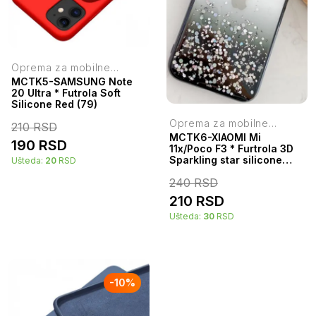
Oprema za mobilne
telefone
MCTK5-SAMSUNG Note
20 Ultra * Futrola Soft
Silicone Red (79)
Oprema za mobilne
210
RSD
telefone
MCTK6-XIAOMI Mi
190
RSD
11x/Poco F3 * Furtrola 3D
Sparkling star silicone
Ušteda:
20
RSD
Black 89)
240
RSD
210
RSD
Ušteda:
30
RSD
-
10
%