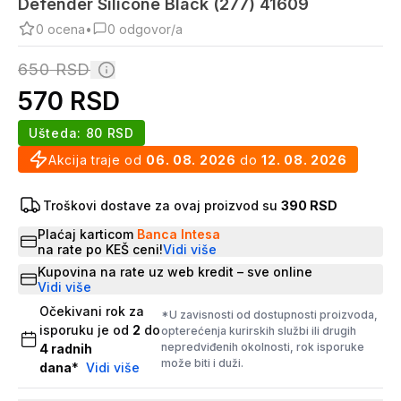
Defender Silicone Black (277) 41609
0
ocena
•
0
odgovor/a
650
RSD
570
RSD
Ušteda:
80
RSD
Akcija traje od
06. 08. 2026
do
12. 08. 2026
Troškovi dostave za ovaj proizvod su
390 RSD
Plaćaj karticom
Banca Intesa
na rate po KEŠ ceni!
Vidi više
Kupovina na rate uz web kredit – sve online
Vidi više
Očekivani rok za
*U zavisnosti od dostupnosti proizvoda,
isporuku je od
2
do
opterećenja kurirskih službi ili drugih
nepredviđenih okolnosti, rok isporuke
4
radnih
može biti i duži.
dana
*
Vidi više