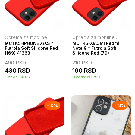
Oprema za mobilne
Oprema za mobilne
telefone
telefone
MCTK5-IPHONE X/XS *
MCTK5-XIAOMI Redmi
Futrola Soft Silicone Red
Note 9 * Futrola Soft
(169) 41363
Silicone Red (79)
490
RSD
210
RSD
430
RSD
190
RSD
Ušteda:
60
RSD
Ušteda:
20
RSD
-
10
%
-
13
%