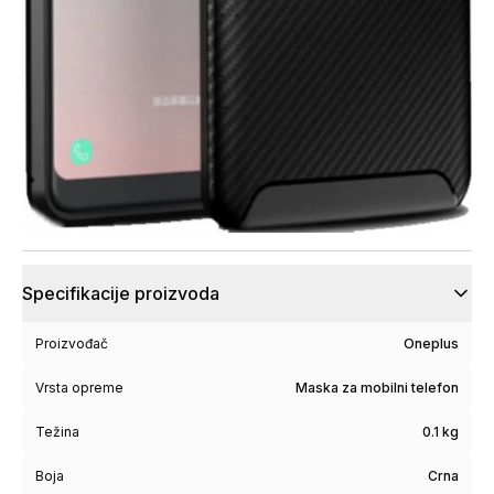
Specifikacije proizvoda
Proizvođač
Oneplus
Vrsta opreme
Maska za mobilni telefon
Težina
0.1 kg
Boja
Crna