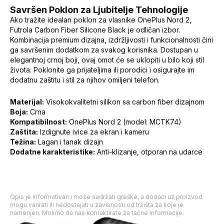
Savršen Poklon za Ljubitelje Tehnologije
Ako tražite idealan poklon za vlasnike OnePlus Nord 2,
Futrola Carbon Fiber Silicone Black je odličan izbor.
Kombinacija premium dizajna, izdržljivosti i funkcionalnosti čini
ga savršenim dodatkom za svakog korisnika. Dostupan u
elegantnoj crnoj boji, ovaj omot će se uklopiti u bilo koji stil
života. Poklonite ga prijateljima ili porodici i osigurajte im
dodatnu zaštitu i stil za njihov omiljeni telefon.
Materijal:
Visokokvalitetni silikon sa carbon fiber dizajnom
Boja:
Crna
Kompatibilnost:
OnePlus Nord 2 (model: MCTK74)
Zaštita:
Izdignute ivice za ekran i kameru
Težina:
Lagan i tanak dizajn
Dodatne karakteristike:
Anti-klizanje, otporan na udarce
Opis je informativan i može sadržati greške, a dodaci uz proizvod
mogu varirati ili nedostajati u zavisnosti od tržišta za koje je
namenjen. Molimo da nas kontaktirate za tačne informacije.