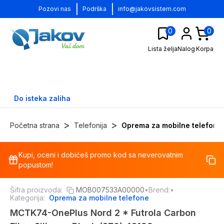
|
|
Pozovi nas
Podrška
info@jakovsistem.com
0
0
Lista želja
Nalog
Korpa
Do isteka zaliha
>
>
Početna strana
Telefonija
Oprema za mobilne telefone
Kupi, oceni i dobićeš promo kod sa neverovatnim
-
13
%
popustom!
Šifra proizvoda:
MOB007533A00000
•
Brend:
•
Kategorija:
Oprema za mobilne telefone
MCTK74-OnePlus Nord 2 * Futrola Carbon