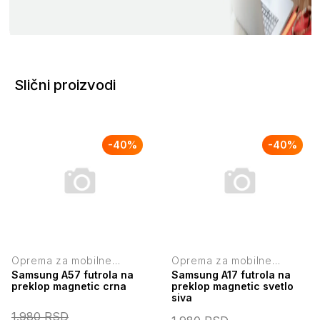
Slični proizvodi
-
40
%
-
40
%
Oprema za mobilne
Oprema za mobilne
telefone
telefone
Samsung A57 futrola na
Samsung A17 futrola na
preklop magnetic crna
preklop magnetic svetlo
siva
1.980
RSD