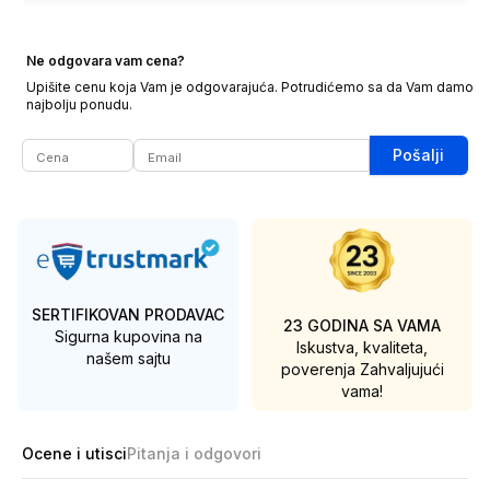
Ne odgovara vam cena?
Upišite cenu koja Vam je odgovarajuća. Potrudićemo sa da Vam damo
najbolju ponudu.
Pošalji
SERTIFIKOVAN PRODAVAC
23 GODINA SA VAMA
Sigurna kupovina na
Iskustva, kvaliteta,
našem sajtu
poverenja
Zahvaljujući
vama!
Ocene i utisci
Pitanja i odgovori