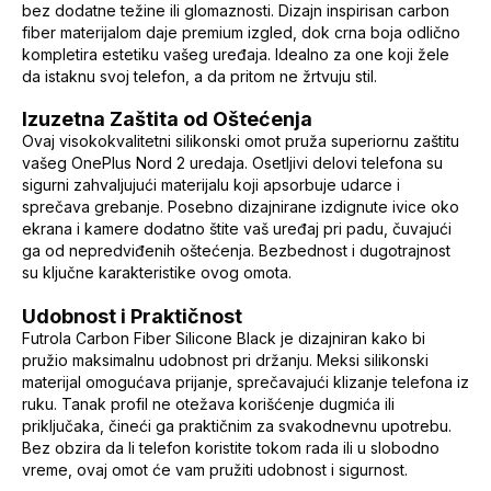
bez dodatne težine ili glomaznosti. Dizajn inspirisan carbon
fiber materijalom daje premium izgled, dok crna boja odlično
kompletira estetiku vašeg uređaja. Idealno za one koji žele
da istaknu svoj telefon, a da pritom ne žrtvuju stil.
Izuzetna Zaštita od Oštećenja
Ovaj visokokvalitetni silikonski omot pruža superiornu zaštitu
vašeg OnePlus Nord 2 uredaja. Osetljivi delovi telefona su
sigurni zahvaljujući materijalu koji apsorbuje udarce i
sprečava grebanje. Posebno dizajnirane izdignute ivice oko
ekrana i kamere dodatno štite vaš uređaj pri padu, čuvajući
ga od nepredviđenih oštećenja. Bezbednost i dugotrajnost
su ključne karakteristike ovog omota.
Udobnost i Praktičnost
Futrola Carbon Fiber Silicone Black je dizajniran kako bi
pružio maksimalnu udobnost pri držanju. Meksi silikonski
materijal omogućava prijanje, sprečavajući klizanje telefona iz
ruku. Tanak profil ne otežava korišćenje dugmića ili
priključaka, čineći ga praktičnim za svakodnevnu upotrebu.
Bez obzira da li telefon koristite tokom rada ili u slobodno
vreme, ovaj omot će vam pružiti udobnost i sigurnost.