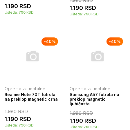
1.980
RSD
1.190
RSD
1.190
RSD
Ušteda:
790
RSD
Ušteda:
790
RSD
-
40
%
-
40
%
Oprema za mobilne
Oprema za mobilne
telefone
telefone
Realme Note 70T futrola
Samsung A57 futrola na
na preklop magnetic crna
preklop magnetic
ljubičasta
1.980
RSD
1.980
RSD
1.190
RSD
1.190
RSD
Ušteda:
790
RSD
Ušteda:
790
RSD