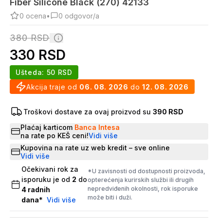
Fiber Silicone Black (270) 42133
0
ocena
•
0
odgovor/a
380
RSD
330
RSD
Ušteda:
50
RSD
Akcija traje od
06. 08. 2026
do
12. 08. 2026
Troškovi dostave za ovaj proizvod su
390 RSD
Plaćaj karticom
Banca Intesa
na rate po KEŠ ceni!
Vidi više
Kupovina na rate uz web kredit – sve online
Vidi više
Očekivani rok za
*U zavisnosti od dostupnosti proizvoda,
isporuku je od
2
do
opterećenja kurirskih službi ili drugih
nepredviđenih okolnosti, rok isporuke
4
radnih
može biti i duži.
dana
*
Vidi više