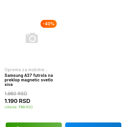
-
40
%
Oprema za mobilne
telefone
Samsung A37 futrola na
preklop magnetic svetlo
siva
1.980
RSD
1.190
RSD
Ušteda:
790
RSD