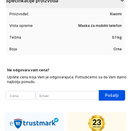
Specifikacije proizvoda
Proizvođač
Xiaomi
Vrsta opreme
Maska za mobilni telefon
Težina
0.1 kg
Boja
Crna
Ne odgovara vam cena?
Upišite cenu koja Vam je odgovarajuća. Potrudićemo sa da Vam damo
najbolju ponudu.
Pošalji