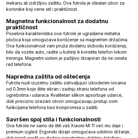
mekanu ali izdržljivu zaštitu. Ova futrola je idealan izbor za
korisnike koji cene stil i praktičnost.
Magnetna funkcionalnost za dodatnu
praktičnost
Posebna karakteristika ove futrole je ugradjena metalna
pločica koja omogućava korišćenje sa magnetnim držačima.
Ova funkcionalnost vam pruža dodatnu slobodu korišćenja,
bilo da vozite auto, radite u kuhinji ili koristite telefon tokom
treninga. Magnetni sistem je pažljivo dizajniran da ne ometa
rad telefona.
Napredna zaštita od oštećenja
Futrola nudi izuzetnu zaštitu zahvaljujući izbodenim ivicama
od 0.3mm koje štite ekran i zadnju stranu telefona od
ogrebotina i udaraca. Kvalitetan silikon apsorbuje udarce,
dok precizno izrezani otvori omogućavaju pristup svim
funkcijama telefona bez kompromisa u zaštiti.
Savršen spoj stila i funkcionalnosti
Ova futrola ne samo da štiti vaš Xiaomi Mi 11 već mu daje i
premium izgled. Ergonski dizajn omogućava udobno držanje,
dok tanak profil ne dodaje nepotrebnu debljinu telefonu.