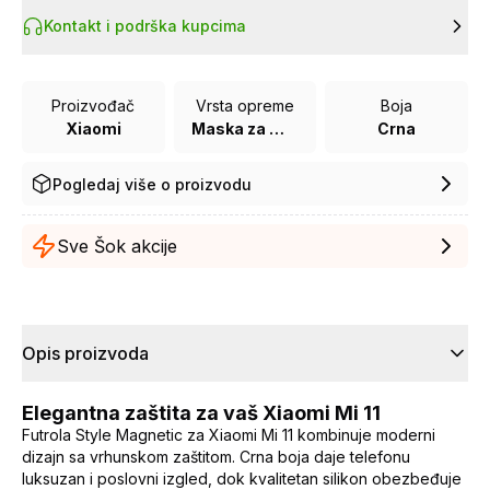
Kontakt i podrška kupcima
Proizvođač
Vrsta opreme
Boja
Xiaomi
Maska za mobilni telefon
Crna
Pogledaj više o proizvodu
Sve Šok akcije
Opis proizvoda
Elegantna zaštita za vaš Xiaomi Mi 11
Futrola Style Magnetic za Xiaomi Mi 11 kombinuje moderni
dizajn sa vrhunskom zaštitom. Crna boja daje telefonu
luksuzan i poslovni izgled, dok kvalitetan silikon obezbeđuje