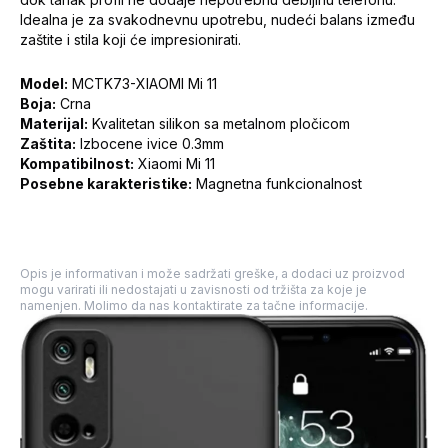
Idealna je za svakodnevnu upotrebu, nudeći balans između
zaštite i stila koji će impresionirati.
Model:
MCTK73-XIAOMI Mi 11
Boja:
Crna
Materijal:
Kvalitetan silikon sa metalnom pločicom
Zaštita:
Izbocene ivice 0.3mm
Kompatibilnost:
Xiaomi Mi 11
Posebne karakteristike:
Magnetna funkcionalnost
Opis je informativan i može sadržati greške, a dodaci uz proizvod
mogu varirati ili nedostajati u zavisnosti od tržišta za koje je
namenjen. Molimo da nas kontaktirate za tačne informacije.