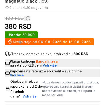
magnetic Black (159)
0
ocena
•
0
odgovor/a
430
RSD
380
RSD
Ušteda:
50
RSD
Akcija traje od
06. 08. 2026
do
12. 08. 2026
Troškovi dostave za ovaj proizvod su
390 RSD
Plaćaj karticom
Banca Intesa
na rate po KEŠ ceni!
Vidi više
Kupovina na rate uz web kredit – sve online
Vidi više
Očekivani rok za
*U zavisnosti od dostupnosti proizvoda,
isporuku je od
2
do
opterećenja kurirskih službi ili drugih
nepredviđenih okolnosti, rok isporuke
4
radnih
može biti i duži.
dana
*
Vidi više