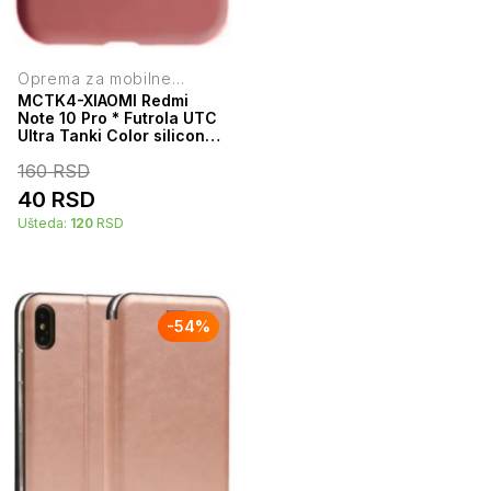
Oprema za mobilne
telefone
MCTK4-XIAOMI Redmi
Note 10 Pro * Futrola UTC
Ultra Tanki Color silicone
Red (59)
160
RSD
40
RSD
Ušteda:
120
RSD
-
54
%