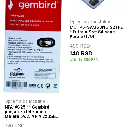
Oprema za mobilne
telefone
MCTK5-SAMSUNG S21 FE
* Futrola Soft Silicone
Purple (179)
490
RSD
140
RSD
Ušteda:
350
RSD
Oprema za mobilne
telefone
NPA-AC25 ** Gembird
punjac za telefone i
tablete 5v/2.1A+1A 2xUSB
+micro USB DATA kabl
720
RSD
1M(263) 38928