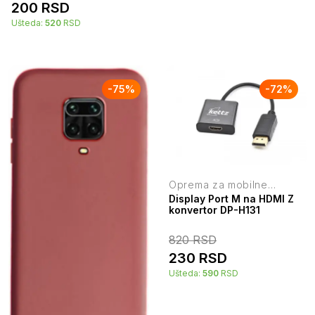
200
RSD
Ušteda:
520
RSD
-
75
%
-
72
%
Oprema za mobilne
telefone
Display Port M na HDMI Z
konvertor DP-H131
820
RSD
230
RSD
Ušteda:
590
RSD