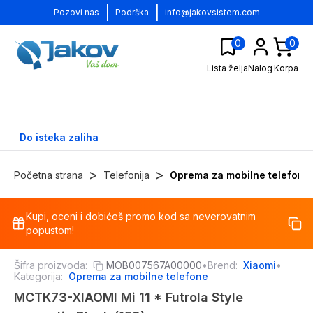
|
|
Pozovi nas
Podrška
info@jakovsistem.com
0
0
Lista želja
Nalog
Korpa
Do isteka zaliha
>
>
Početna strana
Telefonija
Oprema za mobilne telefone
Kupi, oceni i dobićeš promo kod sa neverovatnim
-
12
%
popustom!
Šifra proizvoda:
MOB007567A00000
•
Brend:
Xiaomi
•
Kategorija:
Oprema za mobilne telefone
MCTK73-XIAOMI Mi 11 * Futrola Style