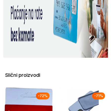
Slični proizvodi
-
72
%
-
71
%