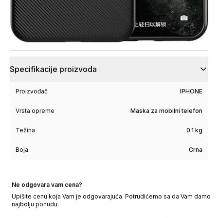
Specifikacije proizvoda
Proizvođač
IPHONE
Vrsta opreme
Maska za mobilni telefon
Težina
0.1 kg
Boja
Crna
Ne odgovara vam cena?
Upišite cenu koja Vam je odgovarajuća. Potrudićemo sa da Vam damo
najbolju ponudu.