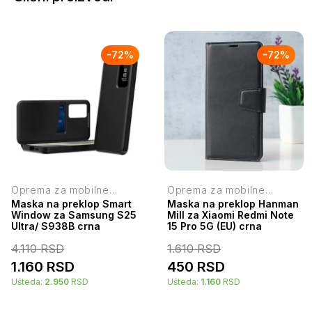
-
72
%
-
72
%
Oprema za mobilne
Oprema za mobilne
telefone
telefone
Maska na preklop Smart
Maska na preklop Hanman
Window za Samsung S25
Mill za Xiaomi Redmi Note
Ultra/ S938B crna
15 Pro 5G (EU) crna
4.110
RSD
1.610
RSD
1.160
RSD
450
RSD
Ušteda:
2.950
RSD
Ušteda:
1.160
RSD