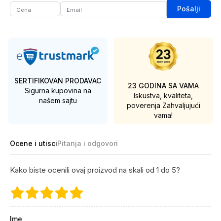
Pošalji
SERTIFIKOVAN PRODAVAC
23 GODINA SA VAMA
Sigurna kupovina na
Iskustva, kvaliteta,
našem sajtu
poverenja
Zahvaljujući
vama!
Ocene i utisci
Pitanja i odgovori
Kako biste ocenili ovaj proizvod na skali od 1 do 5?
Ime