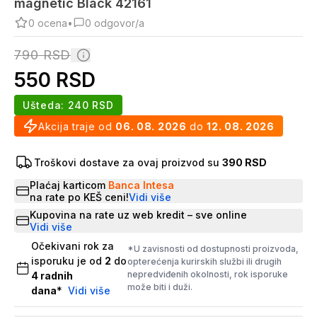
magnetic Black 42161
0
ocena
•
0
odgovor/a
790
RSD
550
RSD
Ušteda:
240
RSD
Akcija traje od
06. 08. 2026
do
12. 08. 2026
Troškovi dostave za ovaj proizvod su
390 RSD
Plaćaj karticom
Banca Intesa
na rate po KEŠ ceni!
Vidi više
Kupovina na rate uz web kredit – sve online
Vidi više
Očekivani rok za
*U zavisnosti od dostupnosti proizvoda,
isporuku je od
2
do
opterećenja kurirskih službi ili drugih
nepredviđenih okolnosti, rok isporuke
4
radnih
može biti i duži.
dana
*
Vidi više