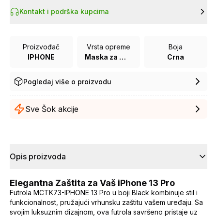
Kontakt i podrška kupcima
Proizvođač
Vrsta opreme
Boja
IPHONE
Maska za mobilni telefon
Crna
Pogledaj više o proizvodu
Sve Šok akcije
Opis proizvoda
Elegantna Zaštita za Vaš iPhone 13 Pro
Futrola MCTK73-IPHONE 13 Pro u boji Black kombinuje stil i
funkcionalnost, pružajući vrhunsku zaštitu vašem uređaju. Sa
svojim luksuznim dizajnom, ova futrola savršeno pristaje uz