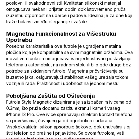
poslovni ili svakodnevni stil. Kvalitetan silikonski materijal
omogućava mekan i prijatan dodir, dok istovremeno pruža
izuzetnu otpornost na udarce i padove. Idealna je za one koji
traže balans između elegancije i zaštite.
Magnetna Funkcionalnost za Višestruku
Upotrebu
Posebna karakteristika ove futrole je ugradjena metalna
pločica koja je kompatibilna sa svim magnetnim držačima. Ova
inovativna funkcija omogućava vam jednostavno postavljanje
telefona u automobilu, na radnom stolu ili bilo gde drugo bez
potrebe za skidanjem futrole. Magnetna pričvršćivanja su
izuzetno jaka, osiguravajući stabilnost vašeg uređaja tokom
vožnje ili rada. Praktičnost i udobnost na jednom mestu!
Poboljšana Zaštita od Oštećenja
Futrola Style Magnetic dizajnirana je sa izbačenim ivicama od
0.3mm, što pruža dodatnu zaštitu ekranu i kameri vašeg
iPhone 13 Pro. Ove ivice sprečavaju direktan kontakt telefona
sa površinama, čuvajući ga od ogrebotina i udaraca.
Visokokvalitetni silikon apsorbuje šokove, dok unutrašnji sloj
štiti telefon od prašine i prljavštine. Sa ovom futrolom, vaš