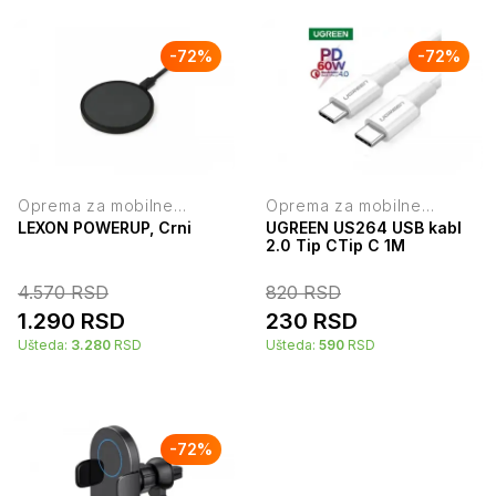
-
72
%
-
72
%
Oprema za mobilne
Oprema za mobilne
telefone
telefone
LEXON POWERUP, Crni
UGREEN US264 USB kabl
2.0 Tip CTip C 1M
4.570
RSD
820
RSD
1.290
RSD
230
RSD
Ušteda:
3.280
RSD
Ušteda:
590
RSD
-
72
%