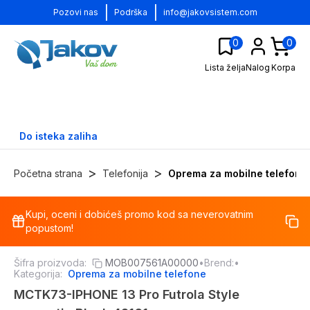
|
|
Pozovi nas
Podrška
info@jakovsistem.com
0
0
Lista želja
Nalog
Korpa
Do isteka zaliha
>
>
Početna strana
Telefonija
Oprema za mobilne telefone
Kupi, oceni i dobićeš promo kod sa neverovatnim
-
30
%
popustom!
Šifra proizvoda:
MOB007561A00000
•
Brend:
•
Kategorija:
Oprema za mobilne telefone
MCTK73-IPHONE 13 Pro Futrola Style