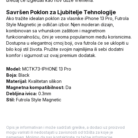
uređaj će izgledati kao nov duže vremena.
Savršen Poklon za Ljubitelje Tehnologije
Ako tražite idealan poklon za vlasnike iPhone 13 Pro, Futrola
Style Magnetic je odličan izbor. Njen moderan dizajn,
kombinovan sa vrhunskom zaštitom i magnetnom
funkcionalnošću, čini je veoma popularnom među korisnicima.
Dostupna u elegantnoj crnoj boji, ova futrola će se uklopiti u
bilo koji stil života. Pružite svojim najmilijima ili sebi dodatni
komfor i sigurnost uz ovaj premium dodatak.
Model:
MCTK73-IPHONE 13 Pro
Boja:
Black
Materijal:
Kvalitetan silikon
Magnetna kompatibilnost:
Da
Debljina ivica:
0.3mm
Stil:
Futrola Style Magnetic
Opis je informativan i može sadržati greške, a dodaci uz proizvod
mogu varirati ili nedostajati u zavisnosti od tržišta za koje je
namenjen. Molimo da nas kontaktirate za tačne informacije.