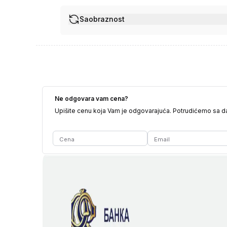
Saobraznost
Ne odgovara vam cena?
Upišite cenu koja Vam je odgovarajuća. Potrudićemo sa 