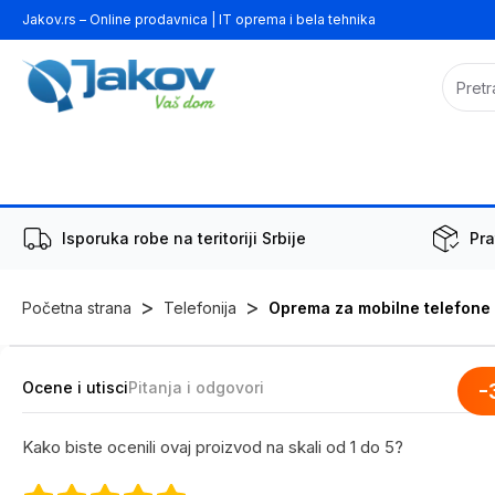
Jakov.rs – Online prodavnica | IT oprema i bela tehnika
Isporuka robe na teritoriji Srbije
Pra
>
>
Početna strana
Telefonija
Oprema za mobilne telefone
Ocene i utisci
Pitanja i odgovori
-
Kako biste ocenili ovaj proizvod na skali od 1 do 5?