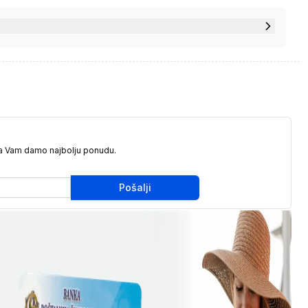
da Vam damo najbolju ponudu.
Pošalji