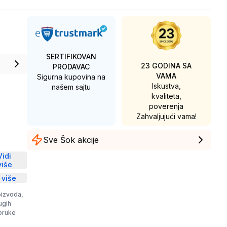
SERTIFIKOVAN
23 GODINA SA
PRODAVAC
VAMA
Sigurna kupovina na
Iskustva,
našem sajtu
kvaliteta,
poverenja
Zahvaljujući vama!
Sve Šok akcije
D
Vidi
više
 više
oizvoda,
rugih
poruke