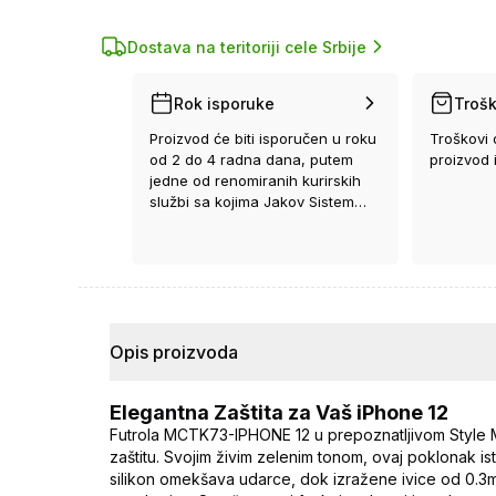
Dostava na teritoriji cele Srbije
Rok isporuke
Trošk
Proizvod će biti isporučen u roku
Troškovi 
od 2 do 4 radna dana, putem
proizvod 
jedne od renomiranih kurirskih
službi sa kojima Jakov Sistem
ima ugovor.
Opis proizvoda
Elegantna Zaštita za Vaš iPhone 12
Futrola MCTK73-IPHONE 12 u prepoznatljivom Style 
zaštitu. Svojim živim zelenim tonom, ovaj poklonak isto
silikon omekšava udarce, dok izražene ivice od 0.3m