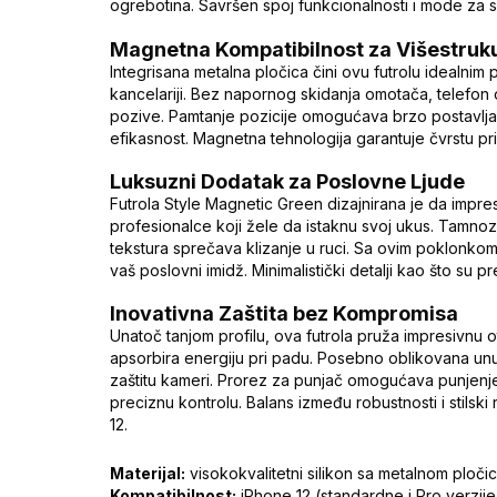
ogrebotina. Savršen spoj funkcionalnosti i mode za s
Magnetna Kompatibilnost za Višestruk
Integrisana metalna pločica čini ovu futrolu idealnim 
kancelariji. Bez napornog skidanja omotača, telefon os
pozive. Pamtanje pozicije omogućava brzo postavljan
efikasnost. Magnetna tehnologija garantuje čvrstu pr
Luksuzni Dodatak za Poslovne Ljude
Futrola Style Magnetic Green dizajnirana je da impresi
profesionalce koji žele da istaknu svoj ukus. Tamnoze
tekstura sprečava klizanje u ruci. Sa ovim poklonkom
vaš poslovni imidž. Minimalistički detalji kao što su p
Inovativna Zaštita bez Kompromisa
Unatoč tanjom profilu, ova futrola pruža impresivnu o
apsorbira energiju pri padu. Posebno oblikovana unu
zaštitu kameri. Prorez za punjač omogućava punjenj
preciznu kontrolu. Balans između robustnosti i stilski
12.
Materijal:
visokokvalitetni silikon sa metalnom ploč
Kompatibilnost:
iPhone 12 (standardne i Pro verzije