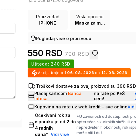
0
ocena
•
0
odgovor/a
Proizvođač
Vrsta opreme
IPHONE
Maska za mobilni telefon
Pogledaj više o proizvodu
550
RSD
790
RSD
Ušteda:
240
RSD
Akcija traje od
06. 08. 2026
do
12. 08. 2026
Troškovi dostave za ovaj proizvod su
390 RS
Plaćaj karticom
Banca
na rate po KEŠ
Intesa
ceni!
Kupovina na rate uz web kredit – sve online
Vidi
Očekivani rok za
*U zavisnosti od dostupnosti pr
isporuku je od
2
do
opterećenja kurirskih službi ili d
nepredviđenih okolnosti, rok is
4
radnih
može biti i duži.
dana
*
Vidi više