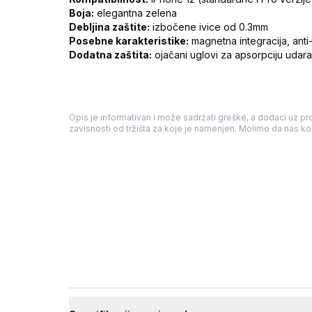
Boja:
elegantna zelena
Debljina zaštite:
izbočene ivice od 0.3mm
Posebne karakteristike:
magnetna integracija, anti
Dodatna zaštita:
ojačani uglovi za apsorpciju udar
Opis je informativan i može sadržati greške, a dodaci uz pro
zavisnosti od tržišta za koje je namenjen. Molimo da nas kon