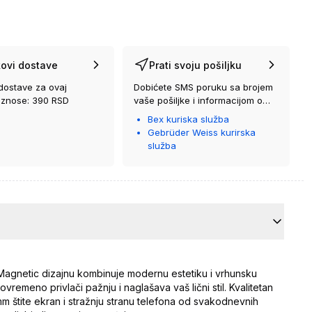
ovi dostave
Prati svoju pošiljku
dostave za ovaj
Dobićete SMS poruku sa brojem
iznose: 390 RSD
vaše pošiljke i informacijom o
kurirskoj službi koja će vam je
Bex kuriska služba
isporučiti.
Gebrüder Weiss kurirska
služba
Magnetic dizajnu kombinuje modernu estetiku i vrhunsku
vremeno privlači pažnju i naglašava vaš lični stil. Kvalitetan
m štite ekran i stražnju stranu telefona od svakodnevnih