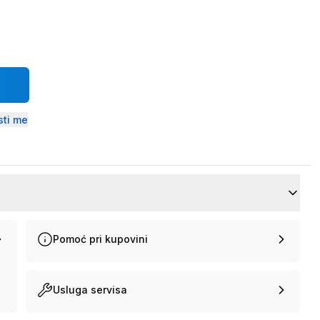
ti me
Pomoć pri kupovini
Usluga servisa