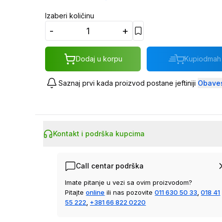
Izaberi količinu
-
+
Dodaj u korpu
Kupi
odmah
Saznaj prvi kada proizvod postane jeftiniji
Obaves
Kontakt i podrška kupcima
Call centar podrška
Imate pitanje u vezi sa ovim proizvodom?
Pitajte
online
ili nas pozovite
011 630 50 33
,
018 41
55 222
,
+381 66 822 0220