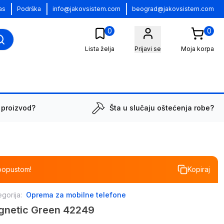
|
|
|
as
Podrška
info@jakovsistem.com
beograd@jakovsistem.com
0
0
Lista želja
Prijavi se
Moja korpa
 proizvod?
Šta u slučaju oštećenja robe?
popustom!
Kopiraj
gorija:
Oprema za mobilne telefone
gnetic Green 42249