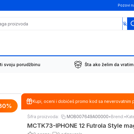
Pozovi n
ti svoju porudžbinu
Šta ako želim da vratim
Kupi, oceni i dobićeš promo kod sa neverovatnim 
30
%
Šifra proizvoda:
MOB007649A00000
•
Brend:
•
Kate
MCTK73-IPHONE 12 Futrola Style ma