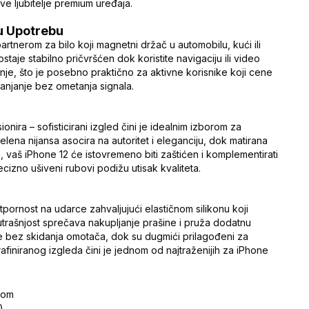
ve ljubitelje premium uređaja.
u Upotrebu
partnerom za bilo koji magnetni držač u automobilu, kući ili
taje stabilno pričvršćen dok koristite navigaciju ili video
je, što je posebno praktično za aktivne korisnike koji cene
ianjanje bez ometanja signala.
onira – sofisticirani izgled čini je idealnim izborom za
lena nijansa asocira na autoritet i eleganciju, dok matirana
, vaš iPhone 12 će istovremeno biti zaštićen i komplementirati
recizno ušiveni rubovi podižu utisak kvaliteta.
tpornost na udarce zahvaljujući elastičnom silikonu koji
trašnjost sprečava nakupljanje prašine i pruža dodatnu
e bez skidanja omotača, dok su dugmići prilagođeni za
 rafiniranog izgleda čini je jednom od najtraženijih za iPhone
icom
)