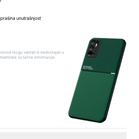
-prašina unutrašnjost
a
izvod mogu varirati ili nedostajati u
taktirate za tačne informacije.