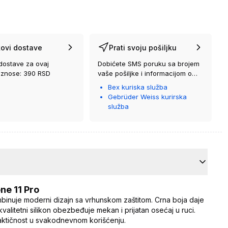
ovi dostave
Prati svoju pošiljku
dostave za ovaj
Dobićete SMS poruku sa brojem
iznose: 390 RSD
vaše pošiljke i informacijom o
kurirskoj službi koja će vam je
Bex kuriska služba
isporučiti.
Gebrüder Weiss kurirska
služba
ne 11 Pro
binuje moderni dizajn sa vrhunskom zaštitom. Crna boja daje
valitetni silikon obezbeđuje mekan i prijatan osećaj u ruci.
praktičnost u svakodnevnom korišćenju.