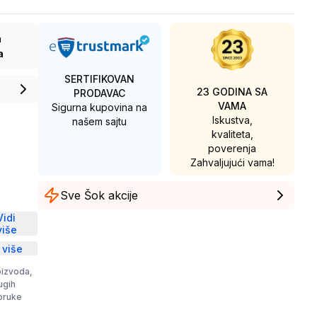
a
a
SERTIFIKOVAN
23 GODINA SA
PRODAVAC
VAMA
Sigurna kupovina na
Iskustva,
našem sajtu
kvaliteta,
poverenja
Zahvaljujući vama!
Sve Šok akcije
D
Vidi
više
 više
oizvoda,
rugih
poruke