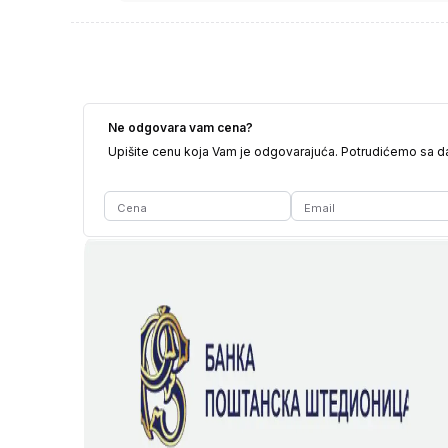
Ne odgovara vam cena?
Upišite cenu koja Vam je odgovarajuća. Potrudićemo sa 