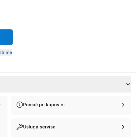
ti me
Pomoć pri kupovini
Usluga servisa