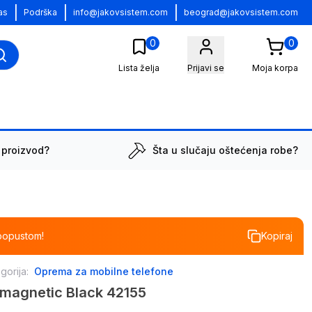
|
|
|
as
Podrška
info@jakovsistem.com
beograd@jakovsistem.com
0
0
Lista želja
Prijavi se
Moja korpa
 proizvod?
Šta u slučaju oštećenja robe?
popustom!
Kopiraj
gorija:
Oprema za mobilne telefone
 magnetic Black 42155