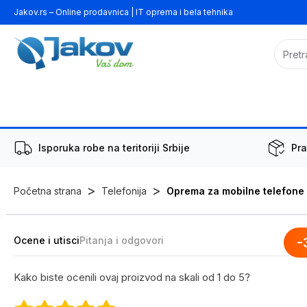
Jakov.rs – Online prodavnica | IT oprema i bela tehnika
Isporuka robe na teritoriji Srbije
Pra
>
>
Početna strana
Telefonija
Oprema za mobilne telefone
Ocene i utisci
Pitanja i odgovori
-
Kako biste ocenili ovaj proizvod na skali od 1 do 5?