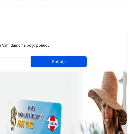
da Vam damo najbolju ponudu.
Pošalji