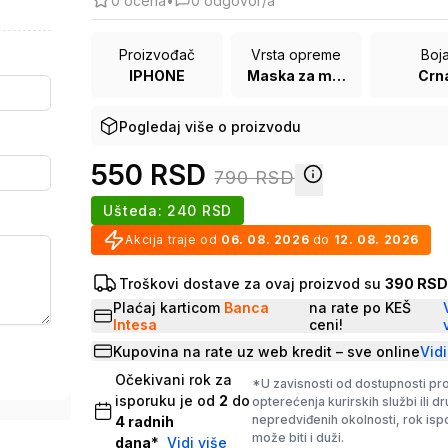
0
ocena
•
0
odgovor/a
Proizvođač
Vrsta opreme
Boj
IPHONE
Maska za mobilni telefon
Crn
Pogledaj više o proizvodu
550
RSD
790
RSD
Ušteda:
240
RSD
Akcija traje od
06. 08. 2026
do
12. 08. 2026
Troškovi dostave za ovaj proizvod su
390 RS
Plaćaj karticom
Banca
na rate po KEŠ
Intesa
ceni!
Kupovina na rate uz web kredit – sve online
Vidi
Očekivani rok za
*U zavisnosti od dostupnosti pr
isporuku je od
2
do
opterećenja kurirskih službi ili d
nepredviđenih okolnosti, rok is
4
radnih
može biti i duži.
dana
*
Vidi više