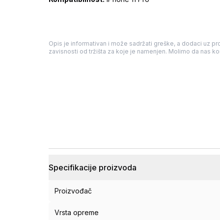
Opis je informativan i može sadržati greške, a dodaci uz pro
zavisnosti od tržišta za koje je namenjen. Molimo da nas kon
Specifikacije proizvoda
Proizvođač
Vrsta opreme