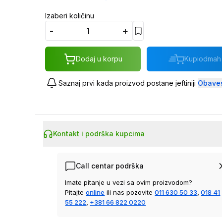
Izaberi količinu
-
+
Dodaj u korpu
Kupi
odmah
Saznaj prvi kada proizvod postane jeftiniji
Obaves
Kontakt i podrška kupcima
Call centar podrška
Imate pitanje u vezi sa ovim proizvodom?
Pitajte
online
ili nas pozovite
011 630 50 33
,
018 41
55 222
,
+381 66 822 0220