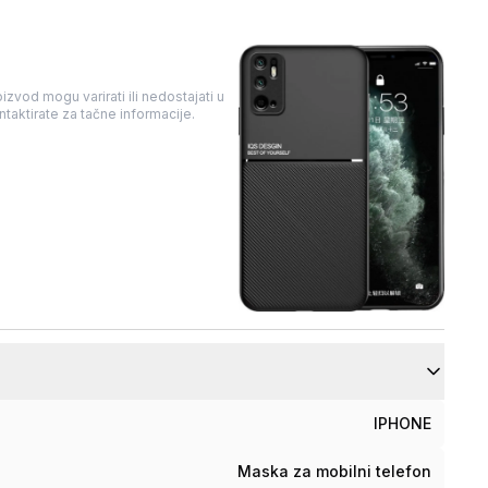
izvod mogu varirati ili nedostajati u
taktirate za tačne informacije.
IPHONE
Maska za mobilni telefon