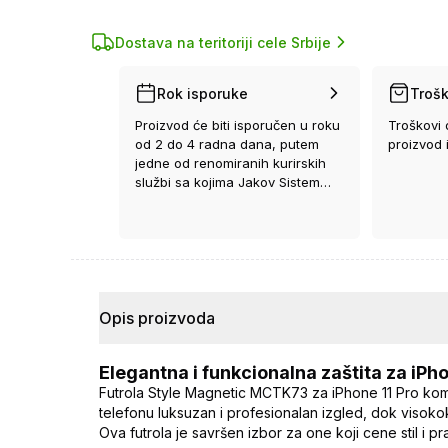
Dostava na teritoriji cele Srbije
Rok isporuke
Trošk
Proizvod će biti isporučen u roku
Troškovi 
od 2 do 4 radna dana, putem
proizvod 
jedne od renomiranih kurirskih
službi sa kojima Jakov Sistem
ima ugovor.
Opis proizvoda
Elegantna i funkcionalna zaštita za iPho
Futrola Style Magnetic MCTK73 za iPhone 11 Pro kom
telefonu luksuzan i profesionalan izgled, dok visokok
Ova futrola je savršen izbor za one koji cene stil i 