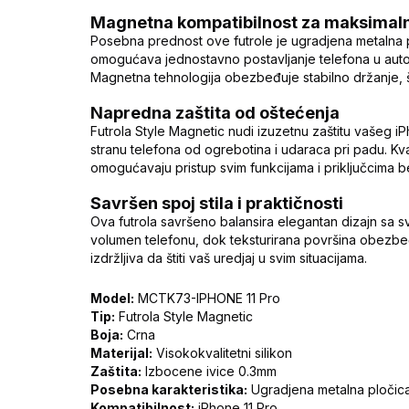
Magnetna kompatibilnost za maksimal
Posebna prednost ove futrole je ugradjena metalna 
omogućava jednostavno postavljanje telefona u autom
Magnetna tehnologija obezbeđuje stabilno držanje, što
Napredna zaštita od oštećenja
Futrola Style Magnetic nudi izuzetnu zaštitu vašeg iP
stranu telefona od ogrebotina i udaraca pri padu. Kva
omogućavaju pristup svim funkcijama i priključcima 
Savršen spoj stila i praktičnosti
Ova futrola savršeno balansira elegantan dizajn sa 
volumen telefonu, dok teksturirana površina obezbeđuj
izdržljiva da štiti vaš uredjaj u svim situacijama.
Model:
MCTK73-IPHONE 11 Pro
Tip:
Futrola Style Magnetic
Boja:
Crna
Materijal:
Visokokvalitetni silikon
Zaštita:
Izbocene ivice 0.3mm
Posebna karakteristika:
Ugradjena metalna pločic
Kompatibilnost:
iPhone 11 Pro