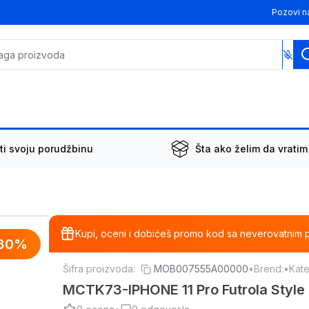
Pozovi n
ti svoju porudžbinu
Šta ako želim da vratim
Kupi, oceni i dobićeš promo kod sa neverovatnim 
30
%
Šifra proizvoda:
MOB007555A00000
•
Brend:
•
Kate
MCTK73-IPHONE 11 Pro Futrola Style