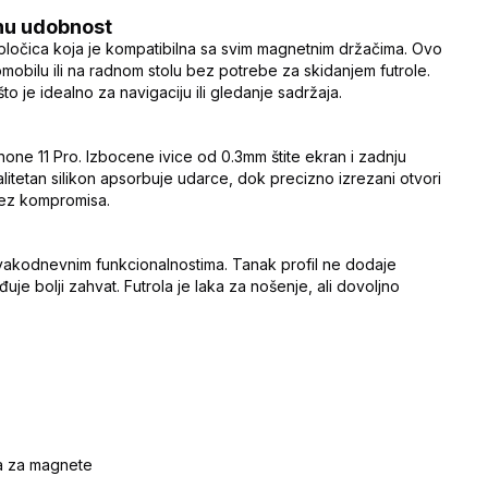
nu udobnost
pločica koja je kompatibilna sa svim magnetnim držačima. Ovo
obilu ili na radnom stolu bez potrebe za skidanjem futrole.
 je idealno za navigaciju ili gledanje sadržaja.
hone 11 Pro. Izbocene ivice od 0.3mm štite ekran i zadnju
litetan silikon apsorbuje udarce, dok precizno izrezani otvori
bez kompromisa.
svakodnevnim funkcionalnostima. Tanak profil ne dodaje
e bolji zahvat. Futrola je laka za nošenje, ali dovoljno
a za magnete