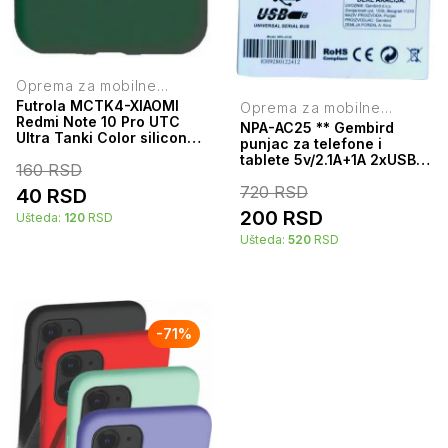
Oprema za mobilne
telefone
Futrola MCTK4-XIAOMI
Oprema za mobilne
Redmi Note 10 Pro UTC
telefone
NPA-AC25 ** Gembird
Ultra Tanki Color silicone
punjac za telefone i
Dark Green
tablete 5v/2.1A+1A 2xUSB
160
RSD
+micro USB DATA kabl
720
RSD
1M(263) 38928
40
RSD
200
RSD
Ušteda:
120
RSD
Ušteda:
520
RSD
-
71
%