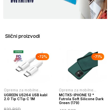
Slični proizvodi
-
72
%
-
71
%
Oprema za mobilne
Oprema za mobilne
telefone
telefone
UGREEN US264 USB kabl
MCTK5-IPHONE 12 *
2.0 Tip CTip C 1M
Futrola Soft Silicone Dark
Green (179)
820
RSD