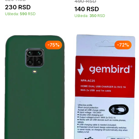
490
RSD
230
RSD
140
RSD
Ušteda:
590
RSD
Ušteda:
350
RSD
-
75
%
-
72
%