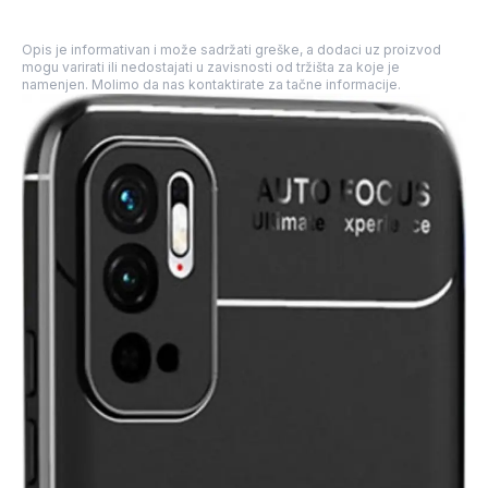
Opis je informativan i može sadržati greške, a dodaci uz proizvod
mogu varirati ili nedostajati u zavisnosti od tržišta za koje je
namenjen. Molimo da nas kontaktirate za tačne informacije.