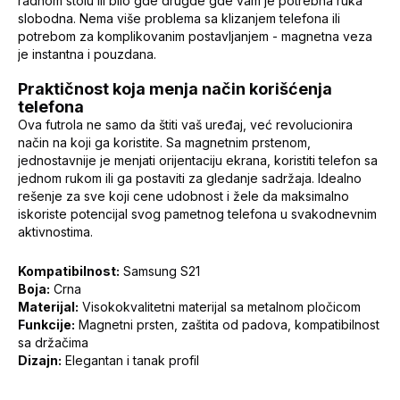
radnom stolu ili bilo gde drugde gde vam je potrebna ruka
slobodna. Nema više problema sa klizanjem telefona ili
potrebom za komplikovanim postavljanjem - magnetna veza
je instantna i pouzdana.
Praktičnost koja menja način korišćenja
telefona
Ova futrola ne samo da štiti vaš uređaj, već revolucionira
način na koji ga koristite. Sa magnetnim prstenom,
jednostavnije je menjati orijentaciju ekrana, koristiti telefon sa
jednom rukom ili ga postaviti za gledanje sadržaja. Idealno
rešenje za sve koji cene udobnost i žele da maksimalno
iskoriste potencijal svog pametnog telefona u svakodnevnim
aktivnostima.
Kompatibilnost:
Samsung S21
Boja:
Crna
Materijal:
Visokokvalitetni materijal sa metalnom pločicom
Funkcije:
Magnetni prsten, zaštita od padova, kompatibilnost
sa držačima
Dizajn:
Elegantan i tanak profil