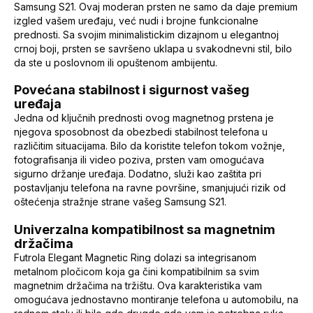
Samsung S21. Ovaj moderan prsten ne samo da daje premium
izgled vašem uređaju, već nudi i brojne funkcionalne
prednosti. Sa svojim minimalistickim dizajnom u elegantnoj
crnoj boji, prsten se savršeno uklapa u svakodnevni stil, bilo
da ste u poslovnom ili opuštenom ambijentu.
Povećana stabilnost i sigurnost vašeg
uređaja
Jedna od ključnih prednosti ovog magnetnog prstena je
njegova sposobnost da obezbedi stabilnost telefona u
različitim situacijama. Bilo da koristite telefon tokom vožnje,
fotografisanja ili video poziva, prsten vam omogućava
sigurno držanje uređaja. Dodatno, služi kao zaštita pri
postavljanju telefona na ravne površine, smanjujući rizik od
oštećenja stražnje strane vašeg Samsung S21.
Univerzalna kompatibilnost sa magnetnim
držačima
Futrola Elegant Magnetic Ring dolazi sa integrisanom
metalnom pločicom koja ga čini kompatibilnim sa svim
magnetnim držačima na tržištu. Ova karakteristika vam
omogućava jednostavno montiranje telefona u automobilu, na