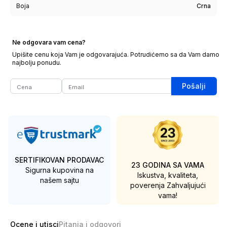
Boja
Crna
Ne odgovara vam cena?
Upišite cenu koja Vam je odgovarajuća. Potrudićemo sa da Vam damo
najbolju ponudu.
Pošalji
SERTIFIKOVAN PRODAVAC
23 GODINA SA VAMA
Sigurna kupovina na
Iskustva, kvaliteta,
našem sajtu
poverenja
Zahvaljujući
vama!
Ocene i utisci
Pitanja i odgovori