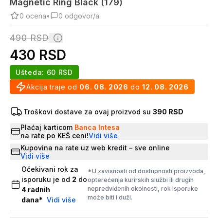
Magnetic Ring Black (179)
0
ocena
•
0
odgovor/a
490
RSD
430
RSD
Ušteda:
60
RSD
Akcija traje od
06. 08. 2026
do
12. 08. 2026
Troškovi dostave za ovaj proizvod su
390 RSD
Plaćaj karticom
Banca Intesa
na rate po KEŠ ceni!
Vidi više
Kupovina na rate uz web kredit – sve online
Vidi više
Očekivani rok za
*U zavisnosti od dostupnosti proizvoda,
isporuku je od
2
do
opterećenja kurirskih službi ili drugih
nepredviđenih okolnosti, rok isporuke
4
radnih
može biti i duži.
dana
*
Vidi više