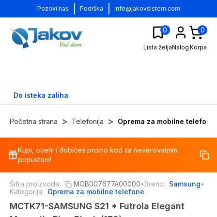
|
|
Pozovi nas
Podrška
info@jakovsistem.com
0
0
Lista želja
Nalog
Korpa
Do isteka zaliha
>
>
Početna strana
Telefonija
Oprema za mobilne telefone
Kupi, oceni i dobićeš promo kod sa neverovatnim
-
12
%
popustom!
Šifra proizvoda:
MOB007677A00000
•
Brend:
Samsung
•
Kategorija:
Oprema za mobilne telefone
MCTK71-SAMSUNG S21 * Futrola Elegant