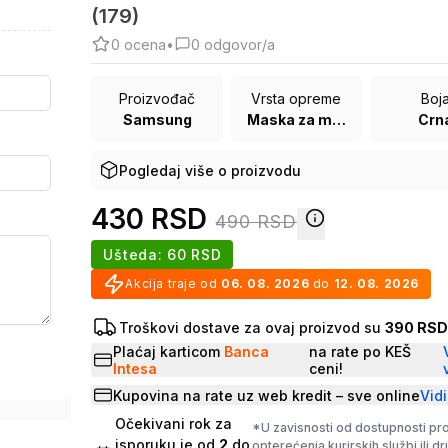
(179)
0
ocena
•
0
odgovor/a
Proizvođač
Vrsta opreme
Boj
Samsung
Maska za mobilni telefon
Crn
Pogledaj više o proizvodu
430
RSD
490
RSD
Ušteda:
60
RSD
Akcija traje od
06. 08. 2026
do
12. 08. 2026
Troškovi dostave za ovaj proizvod su
390 RS
Plaćaj karticom
Banca
na rate po KEŠ
Intesa
ceni!
Kupovina na rate uz web kredit – sve online
Vidi
Očekivani rok za
*U zavisnosti od dostupnosti pr
isporuku je od
2
do
opterećenja kurirskih službi ili d