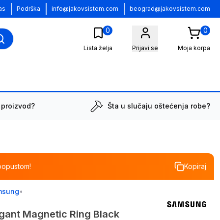
|
|
|
as
Podrška
info@jakovsistem.com
beograd@jakovsistem.com
0
0
Lista želja
Prijavi se
Moja korpa
 proizvod?
Šta u slučaju oštećenja robe?
popustom!
Kopiraj
msung
•
ant Magnetic Ring Black