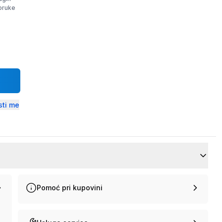
poruke
ti me
Pomoć pri kupovini