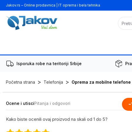
Jakov.rs – Online prodavnica | IT oprema i bela tehnika
Isporuka robe na teritoriji Srbije
Pra
>
>
Početna strana
Telefonija
Oprema za mobilne telefone
Ocene i utisci
Pitanja i odgovori
-
Kako biste ocenili ovaj proizvod na skali od 1 do 5?