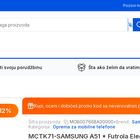
Pozovi n
ti svoju porudžbinu
Šta ako želim da vratim
Kupi, oceni i dobićeš promo kod sa neverovatnim 
12
%
Šifra proizvoda:
MOB007668A00000
•
Brend:
Sa
Kategorija:
Oprema za mobilne telefone
MCTK71-SAMSUNG A51 * Futrola Eleg