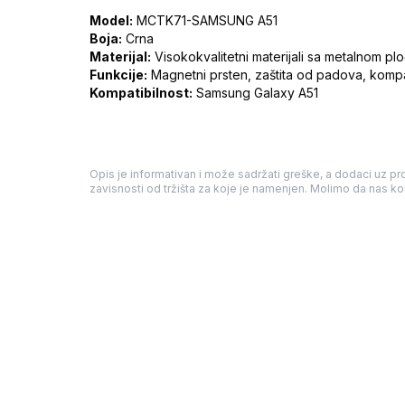
Model:
MCTK71-SAMSUNG A51
Boja:
Crna
Materijal:
Visokokvalitetni materijali sa metalnom pl
Funkcije:
Magnetni prsten, zaštita od padova, kompa
Kompatibilnost:
Samsung Galaxy A51
Opis je informativan i može sadržati greške, a dodaci uz pro
zavisnosti od tržišta za koje je namenjen. Molimo da nas kon