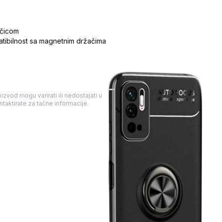
očicom
tibilnost sa magnetnim držačima
izvod mogu varirati ili nedostajati u
taktirate za tačne informacije.