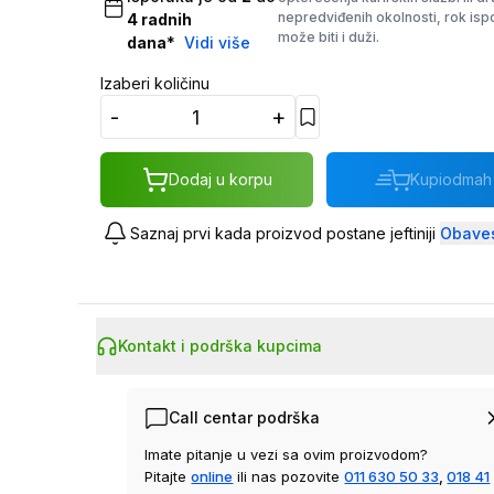
nepredviđenih okolnosti, rok is
4
radnih
može biti i duži.
dana
*
Vidi više
Izaberi količinu
-
+
Dodaj u korpu
Kupi
odmah
Saznaj prvi kada proizvod postane jeftiniji
Obaves
Kontakt i podrška kupcima
Call centar podrška
Imate pitanje u vezi sa ovim proizvodom?
Pitajte
online
ili nas pozovite
011 630 50 33
,
018 41