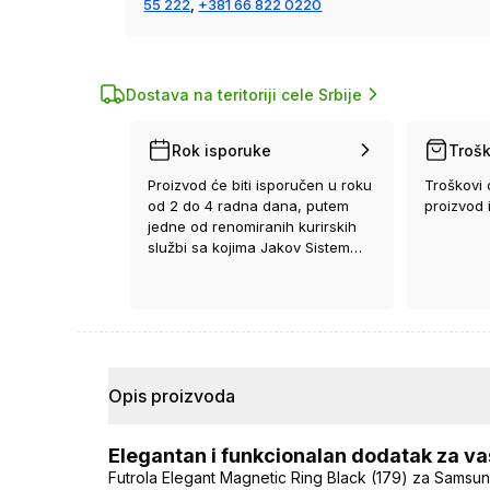
55 222
,
+381 66 822 0220
Dostava na teritoriji cele Srbije
Rok isporuke
Trošk
Proizvod će biti isporučen u roku
Troškovi 
od 2 do 4 radna dana, putem
proizvod 
jedne od renomiranih kurirskih
službi sa kojima Jakov Sistem
ima ugovor.
Opis proizvoda
Elegantan i funkcionalan dodatak za 
Futrola Elegant Magnetic Ring Black (179) za Samsung