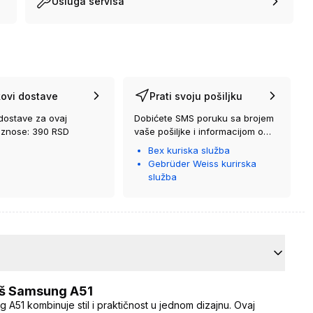
Usluga servisa
ovi dostave
Prati svoju pošiljku
dostave za ovaj
Dobićete SMS poruku sa brojem
iznose: 390 RSD
vaše pošiljke i informacijom o
kurirskoj službi koja će vam je
Bex kuriska služba
isporučiti.
Gebrüder Weiss kurirska
služba
vaš Samsung A51
 A51 kombinuje stil i praktičnost u jednom dizajnu. Ovaj