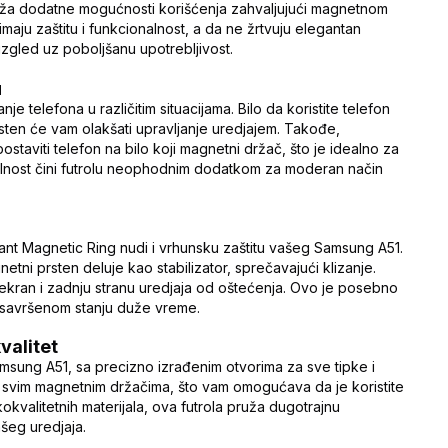
ruža dodatne mogućnosti korišćenja zahvaljujući magnetnom
maju zaštitu i funkcionalnost, a da ne žrtvuju elegantan
izgled uz poboljšanu upotrebljivost.
u
 telefona u različitim situacijama. Bilo da koristite telefon
rsten će vam olakšati upravljanje uredjajem. Takođe,
staviti telefon na bilo koji magnetni držač, što je idealno za
nalnost čini futrolu neophodnim dodatkom za moderan način
gant Magnetic Ring nudi i vrhunsku zaštitu vašeg Samsung A51.
etni prsten deluje kao stabilizator, sprečavajući klizanje.
ti ekran i zadnju stranu uredjaja od oštećenja. Ovo je posebno
u savršenom stanju duže vreme.
valitet
Samsung A51, sa precizno izrađenim otvorima za sve tipke i
sa svim magnetnim držačima, što vam omogućava da je koristite
okvalitetnih materijala, ova futrola pruža dugotrajnu
vašeg uredjaja.