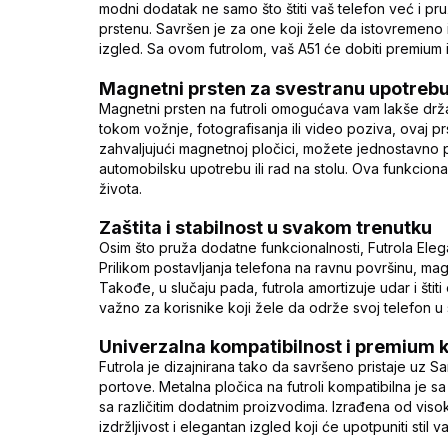
modni dodatak ne samo što štiti vaš telefon već i p
prstenu. Savršen je za one koji žele da istovremeno i
izgled. Sa ovom futrolom, vaš A51 će dobiti premium 
Magnetni prsten za svestranu upotreb
Magnetni prsten na futroli omogućava vam lakše držanje
tokom vožnje, fotografisanja ili video poziva, ovaj p
zahvaljujući magnetnoj pločici, možete jednostavno po
automobilsku upotrebu ili rad na stolu. Ova funkcio
života.
Zaštita i stabilnost u svakom trenutku
Osim što pruža dodatne funkcionalnosti, Futrola Ele
Prilikom postavljanja telefona na ravnu površinu, magn
Takođe, u slučaju pada, futrola amortizuje udar i šti
važno za korisnike koji žele da održe svoj telefon 
Univerzalna kompatibilnost i premium k
Futrola je dizajnirana tako da savršeno pristaje uz 
portove. Metalna pločica na futroli kompatibilna je 
sa različitim dodatnim proizvodima. Izrađena od visok
izdržljivost i elegantan izgled koji će upotpuniti stil 