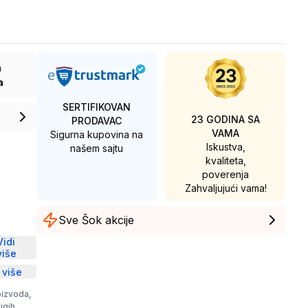
a
a
SERTIFIKOVAN
23 GODINA SA
PRODAVAC
VAMA
Sigurna kupovina na
Iskustva,
našem sajtu
kvaliteta,
poverenja
Zahvaljujući vama!
Sve Šok akcije
D
Vidi
više
 više
oizvoda,
rugih