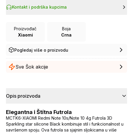
Kontakt i podrška kupcima
Proizvođač
Boja
Xiaomi
Crna
Pogledaj više o proizvodu
Sve Šok akcije
Opis proizvoda
Elegantna i Štítna Futrola
MCTK6-XIAOMI Redmi Note 10s/Note 10 4g Futrola 3D
Sparkling star silicone Black kombinuje stil i funkcionalnost u
savršenom spoju. Ova futrola sa sjajnim sljokicama u više