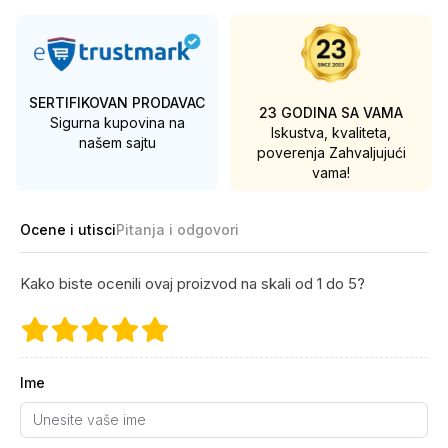
SERTIFIKOVAN PRODAVAC
23 GODINA SA VAMA
Sigurna kupovina na
Iskustva, kvaliteta,
našem sajtu
poverenja
Zahvaljujući
vama!
Ocene i utisci
Pitanja i odgovori
Kako biste ocenili ovaj proizvod na skali od 1 do 5?
Ime