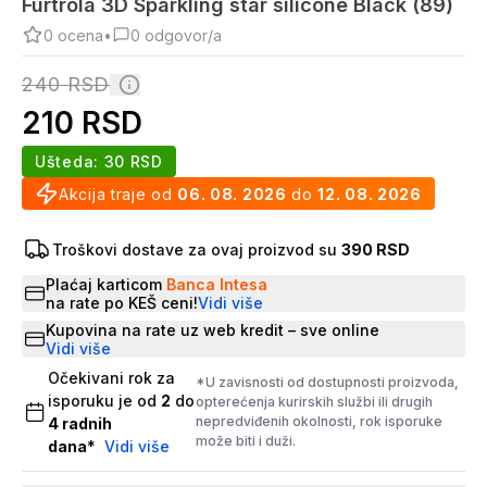
Furtrola 3D Sparkling star silicone Black (89)
0
ocena
•
0
odgovor/a
240
RSD
210
RSD
Ušteda:
30
RSD
Akcija traje od
06. 08. 2026
do
12. 08. 2026
Troškovi dostave za ovaj proizvod su
390 RSD
Plaćaj karticom
Banca Intesa
na rate po KEŠ ceni!
Vidi više
Kupovina na rate uz web kredit – sve online
Vidi više
Očekivani rok za
*U zavisnosti od dostupnosti proizvoda,
isporuku je od
2
do
opterećenja kurirskih službi ili drugih
nepredviđenih okolnosti, rok isporuke
4
radnih
može biti i duži.
dana
*
Vidi više