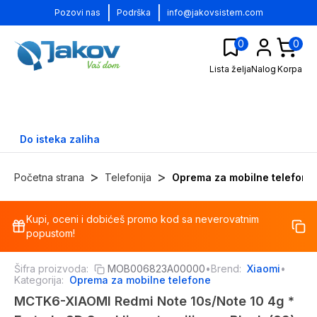
|
|
Pozovi nas
Podrška
info@jakovsistem.com
0
0
Lista želja
Nalog
Korpa
Do isteka zaliha
>
>
Početna strana
Telefonija
Oprema za mobilne telefone
Kupi, oceni i dobićeš promo kod sa neverovatnim
-
13
%
popustom!
Šifra proizvoda:
MOB006823A00000
•
Brend:
Xiaomi
•
Kategorija:
Oprema za mobilne telefone
MCTK6-XIAOMI Redmi Note 10s/Note 10 4g *