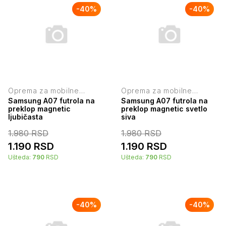
-
40
%
-
40
%
Oprema za mobilne
Oprema za mobilne
telefone
telefone
Samsung A07 futrola na
Samsung A07 futrola na
preklop magnetic
preklop magnetic svetlo
ljubičasta
siva
1.980
RSD
1.980
RSD
1.190
RSD
1.190
RSD
Ušteda:
790
RSD
Ušteda:
790
RSD
-
40
%
-
40
%