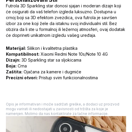
Futrola 3D Sparkling star donosi sjajan i moderan dizajn koji
će osigurati da vaš telefon izgleda luksuzno. Dostupna u
crnoj boji sa 3D efektom zvezdica, ova futrola je savršen
izbor za one koji žele da istaknu svoj individualni stil. Bez
obzira da li ste u formalnoj ili ležernoj atmosferi, ovaj dodatak
će doprineti unikatnom izgledu vašeg uređaja.
Materijal:
Silikon i kvalitetna plastika
Kompatibilnost:
Xiaomi Redmi Note 10s/Note 10 4G
Dizajn:
3D Sparkling star sa sljokicama
Boja:
Crna
Zaštita:
Ojačana za kamere i dugmiće
Precizni otvori:
Pristup svim funkcionalnostima
Opis je informativan i može sadržati greške, a dodaci uz proizvod
mogu varirati ili nedostajati u zavisnosti od tržišta za koje je
namenjen. Molimo da nas kontaktirate za tačne informacije.