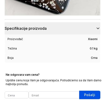
Specifikacije proizvoda
Proizvođač
Xiaomi
Težina
0.1 kg
Boja
Crna
Ne odgovara vam cena?
Upišite cenu koja Vam je odgovarajuća. Potrudićemo sa da Vam damo
najbolju ponudu.
Pošalji