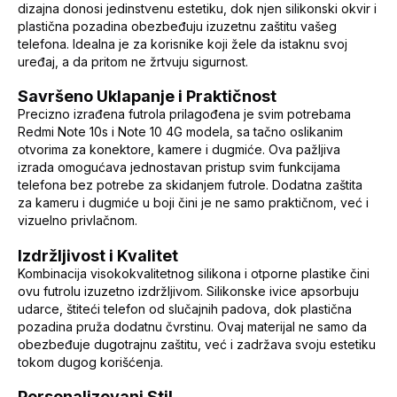
dizajna donosi jedinstvenu estetiku, dok njen silikonski okvir i
plastična pozadina obezbeđuju izuzetnu zaštitu vašeg
telefona. Idealna je za korisnike koji žele da istaknu svoj
uređaj, a da pritom ne žrtvuju sigurnost.
Savršeno Uklapanje i Praktičnost
Precizno izrađena futrola prilagođena je svim potrebama
Redmi Note 10s i Note 10 4G modela, sa tačno oslikanim
otvorima za konektore, kamere i dugmiće. Ova pažljiva
izrada omogućava jednostavan pristup svim funkcijama
telefona bez potrebe za skidanjem futrole. Dodatna zaštita
za kameru i dugmiće u boji čini je ne samo praktičnom, već i
vizuelno privlačnom.
Izdržljivost i Kvalitet
Kombinacija visokokvalitetnog silikona i otporne plastike čini
ovu futrolu izuzetno izdržljivom. Silikonske ivice apsorbuju
udarce, štiteći telefon od slučajnih padova, dok plastična
pozadina pruža dodatnu čvrstinu. Ovaj materijal ne samo da
obezbeđuje dugotrajnu zaštitu, već i zadržava svoju estetiku
tokom dugog korišćenja.
Personalizovani Stil