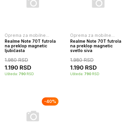
Oprema za mobilne
Oprema za mobilne
telefone
telefone
Realme Note 70T futrola
Realme Note 70T futrola
na preklop magnetic
na preklop magnetic
ljubičasta
svetlo siva
1.980
RSD
1.980
RSD
1.190
RSD
1.190
RSD
Ušteda:
790
RSD
Ušteda:
790
RSD
-
40
%