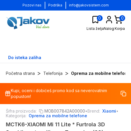
|
|
Pozovi nas
Podrška
info@jakovsistem.com
0
0
Lista želja
Nalog
Korpa
Do isteka zaliha
>
>
Početna strana
Telefonija
Oprema za mobilne telefone
Kupi, oceni i dobićeš promo kod sa neverovatnim
-
13
%
popustom!
Šifra proizvoda:
MOB007842A00000
•
Brend:
Xiaomi
•
Kategorija:
Oprema za mobilne telefone
MCTK6-XIAOMI Mi 11 Lite * Furtrola 3D