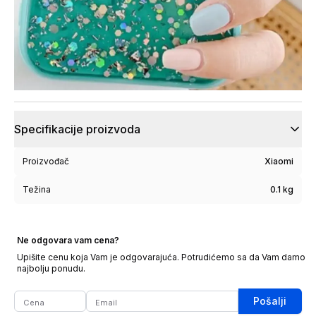
Specifikacije proizvoda
Proizvođač
Xiaomi
Težina
0.1 kg
Ne odgovara vam cena?
Upišite cenu koja Vam je odgovarajuća. Potrudićemo sa da Vam damo
najbolju ponudu.
Pošalji