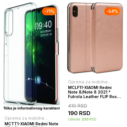
-
71
%
-
54
%
Oprema za mobilne
telefone
MCLF11-XIAOMI Redmi
Note 8/Note 8 2021 *
Futrola Leather FLIP Rose
(149)
410
RSD
190
RSD
Oprema za mobilne
Ušteda:
220
RSD
telefone
MCTT1-XIAOMI Redmi Note