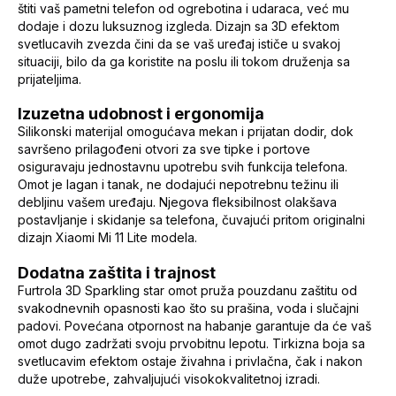
štiti vaš pametni telefon od ogrebotina i udaraca, već mu
dodaje i dozu luksuznog izgleda. Dizajn sa 3D efektom
svetlucavih zvezda čini da se vaš uređaj ističe u svakoj
situaciji, bilo da ga koristite na poslu ili tokom druženja sa
prijateljima.
Izuzetna udobnost i ergonomija
Silikonski materijal omogućava mekan i prijatan dodir, dok
savršeno prilagođeni otvori za sve tipke i portove
osiguravaju jednostavnu upotrebu svih funkcija telefona.
Omot je lagan i tanak, ne dodajući nepotrebnu težinu ili
debljinu vašem uređaju. Njegova fleksibilnost olakšava
postavljanje i skidanje sa telefona, čuvajući pritom originalni
dizajn Xiaomi Mi 11 Lite modela.
Dodatna zaštita i trajnost
Furtrola 3D Sparkling star omot pruža pouzdanu zaštitu od
svakodnevnih opasnosti kao što su prašina, voda i slučajni
padovi. Povećana otpornost na habanje garantuje da će vaš
omot dugo zadržati svoju prvobitnu lepotu. Tirkizna boja sa
svetlucavim efektom ostaje živahna i privlačna, čak i nakon
duže upotrebe, zahvaljujući visokokvalitetnoj izradi.