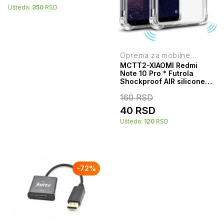
Ušteda:
350
RSD
Oprema za mobilne
telefone
MCTT2-XIAOMI Redmi
Note 10 Pro * Futrola
Shockproof AIR silicone
providna (59)
160
RSD
40
RSD
Ušteda:
120
RSD
-
72
%