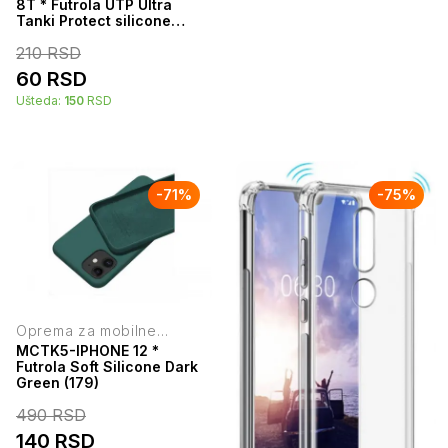
8T * Futrola UTP Ultra
Tanki Protect silicone
providna (79)
210
RSD
60
RSD
Ušteda:
150
RSD
-
71
%
-
75
%
Oprema za mobilne
telefone
MCTK5-IPHONE 12 *
Futrola Soft Silicone Dark
Green (179)
490
RSD
140
RSD