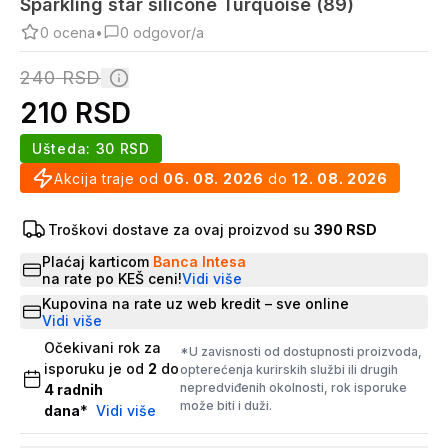
Sparkling star silicone Turquoise (89)
0
ocena
•
0
odgovor/a
240
RSD
210
RSD
Ušteda:
30
RSD
Akcija traje od
06. 08. 2026
do
12. 08. 2026
Troškovi dostave za ovaj proizvod su
390 RSD
Plaćaj karticom
Banca Intesa
na rate po KEŠ ceni!
Vidi više
Kupovina na rate uz web kredit – sve online
Vidi više
Očekivani rok za
*U zavisnosti od dostupnosti proizvoda,
isporuku je od
2
do
opterećenja kurirskih službi ili drugih
nepredviđenih okolnosti, rok isporuke
4
radnih
može biti i duži.
dana
*
Vidi više