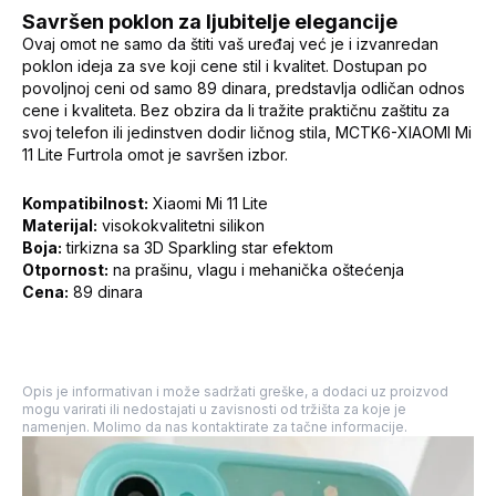
Savršen poklon za ljubitelje elegancije
Ovaj omot ne samo da štiti vaš uređaj već je i izvanredan
poklon ideja za sve koji cene stil i kvalitet. Dostupan po
povoljnoj ceni od samo 89 dinara, predstavlja odličan odnos
cene i kvaliteta. Bez obzira da li tražite praktičnu zaštitu za
svoj telefon ili jedinstven dodir ličnog stila, MCTK6-XIAOMI Mi
11 Lite Furtrola omot je savršen izbor.
Kompatibilnost:
Xiaomi Mi 11 Lite
Materijal:
visokokvalitetni silikon
Boja:
tirkizna sa 3D Sparkling star efektom
Otpornost:
na prašinu, vlagu i mehanička oštećenja
Cena:
89 dinara
Opis je informativan i može sadržati greške, a dodaci uz proizvod
mogu varirati ili nedostajati u zavisnosti od tržišta za koje je
namenjen. Molimo da nas kontaktirate za tačne informacije.