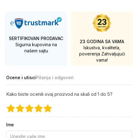
SERTIFIKOVAN PRODAVAC
23 GODINA SA VAMA
Sigurna kupovina na
Iskustva, kvaliteta,
našem sajtu
poverenja
Zahvaljujući
vama!
Ocene i utisci
Pitanja i odgovori
Kako biste ocenili ovaj proizvod na skali od 1 do 5?
Ime