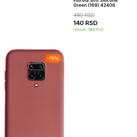
Futrola Soft Silicone
Green (169) 42406
490
RSD
140
RSD
Ušteda:
350
RSD
-
75
%