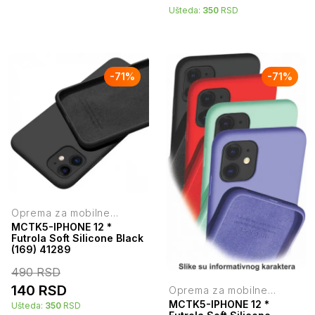
Ušteda:
350
RSD
-
71
%
-
71
%
Oprema za mobilne
telefone
MCTK5-IPHONE 12 *
Futrola Soft Silicone Black
(169) 41289
490
RSD
140
RSD
Oprema za mobilne
telefone
MCTK5-IPHONE 12 *
Ušteda:
350
RSD