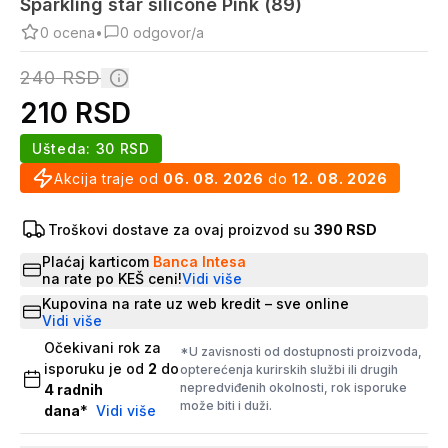
Sparkling star silicone Pink (89)
0
ocena
•
0
odgovor/a
240
RSD
210
RSD
Ušteda:
30
RSD
Akcija traje od
06. 08. 2026
do
12. 08. 2026
Troškovi dostave za ovaj proizvod su
390 RSD
Plaćaj karticom
Banca Intesa
na rate po KEŠ ceni!
Vidi više
Kupovina na rate uz web kredit – sve online
Vidi više
Očekivani rok za
*U zavisnosti od dostupnosti proizvoda,
isporuku je od
2
do
opterećenja kurirskih službi ili drugih
nepredviđenih okolnosti, rok isporuke
4
radnih
može biti i duži.
dana
*
Vidi više