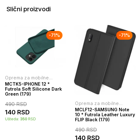
Slični proizvodi
-
71
%
-
71
%
Oprema za mobilne
telefone
MCTK5-IPHONE 12 *
Futrola Soft Silicone Dark
Green (179)
Oprema za mobilne
490
RSD
telefone
MCLF12-SAMSUNG Note
140
RSD
10 * Futrola Leather Luxury
Ušteda:
350
RSD
FLIP Black (179)
490
RSD
140
RSD