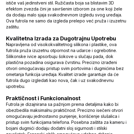
ističe vaš jedinstveni stil. Ružičasta boja sa blistavim 3D
efektom zvezda čini je savršenim izborom za one koji žele
da dodaju malo sjaja svakodnevnom izgledu svog uređaja.
Ova futrola ne samo da izgleda prelepo već pruža i izuzetnu
zaštitu.
Kvalitetna Izrada za Dugotrajnu Upotrebu
Napravljena od visokokvalitetnog silikona i plastike, ova
futrola pruža izuzetnu otpornost na udarce i ogrebotine.
Silikonske ivice apsorbuju šokove u slučaju pada, dok
plastična pozadina osigurava čvrstinu. Precizno izrađeni
otvori omogućavaju pristup svim portovima i dugmićima bez
ometanja funkcija uređaja. Kvalitet izrade garantuje da će
futrola dugo izgledati kao nova, čak i uz svakodnevnu
upotrebu.
Praktičnost i Funkcionalnost
Futrola je dizajnirana sa pažnjom prema detaljima kako bi
obezbedila maksimalnu praktičnost. Precizno isečeni otvori
omogućavaju jednostavno punjenje, korišćenje slušalica i
pristup svim funkcijama telefona. Posebna zaštita za kameru i
bojani dugmići dodaju dodatni sloj sigurnosti i stilski