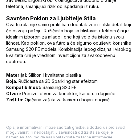
završetak. Ergonski oblik omogućava udobno držanje
telefona, smanjujući rizik od ispadanja iz ruku.
Savršen Poklon za Ljubitelje Stila
Ova futrola nije samo praktičan dodatak već i stilski detalj koji
će osvojiti pažnju. Ružičasta boja sa blistavim efektom čini je
idealnim izborom za mlade i one koji vole da istaknu svoju
ličnost. Kao poklon, ova futrola će sigurno oduševiti korisnike
Samsung S20 FE modela. Kombinacija lepog dizajna i visokog
kvaliteta čini je vrednom investicijom za svakodnevnu
upotrebu.
Materijal:
Silikon i kvalitetna plastika
Boja:
Ružičasta sa 3D Sparkling star efektom
Kompatibilnost:
Samsung S20 FE
Otvori:
Precizni otvori za konektor, kameru i dugmiće
Zaštita:
Ojačana zaštita za kameru i bojani dugmići
Opis je informativan i može sadržati greške, a dodaci uz proizvod
mogu varirati ili nedostajati u zavisnosti od tržišta za koje je
namenjen. Molimo da nas kontaktirate za tačne informacije.