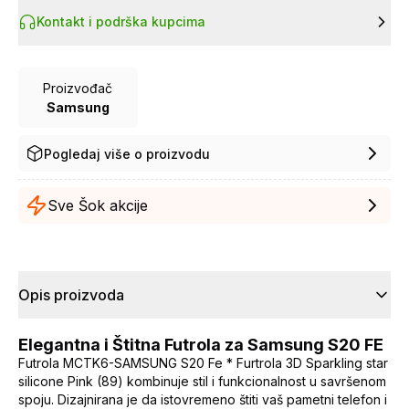
Kontakt i podrška kupcima
Proizvođač
Samsung
Pogledaj više o proizvodu
Sve Šok akcije
Opis proizvoda
Elegantna i Štitna Futrola za Samsung S20 FE
Futrola MCTK6-SAMSUNG S20 Fe * Furtrola 3D Sparkling star
silicone Pink (89) kombinuje stil i funkcionalnost u savršenom
spoju. Dizajnirana je da istovremeno štiti vaš pametni telefon i