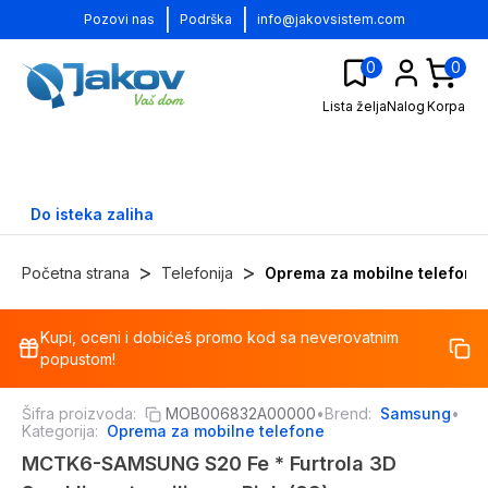
|
|
Pozovi nas
Podrška
info@jakovsistem.com
0
0
Lista želja
Nalog
Korpa
Do isteka zaliha
>
>
Početna strana
Telefonija
Oprema za mobilne telefone
Kupi, oceni i dobićeš promo kod sa neverovatnim
-
13
%
popustom!
Šifra proizvoda:
MOB006832A00000
•
Brend:
Samsung
•
Kategorija:
Oprema za mobilne telefone
MCTK6-SAMSUNG S20 Fe * Furtrola 3D