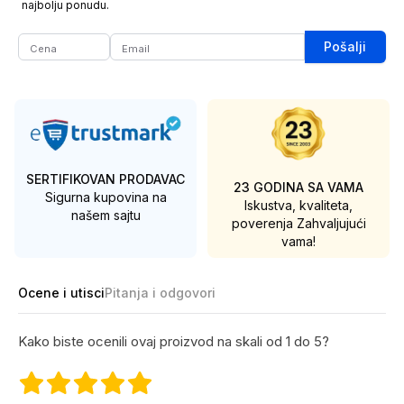
najbolju ponudu.
Pošalji
SERTIFIKOVAN PRODAVAC
23 GODINA SA VAMA
Sigurna kupovina na
Iskustva, kvaliteta,
našem sajtu
poverenja
Zahvaljujući
vama!
Ocene i utisci
Pitanja i odgovori
Kako biste ocenili ovaj proizvod na skali od 1 do 5?