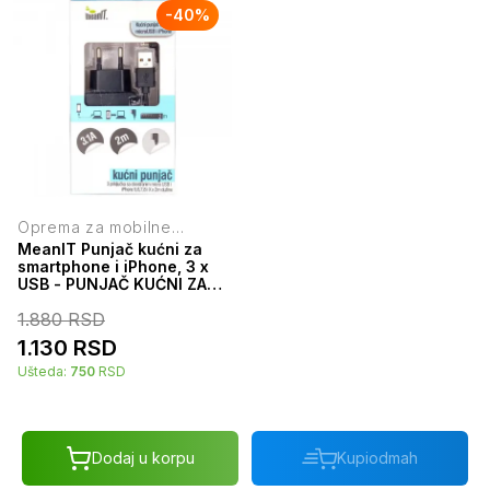
-
40
%
Oprema za mobilne
telefone
MeanIT Punjač kućni za
smartphone i iPhone, 3 x
USB - PUNJAČ KUĆNI ZA
SMARTPHONE I iPHONE
1.880
RSD
1.130
RSD
Ušteda:
750
RSD
Dodaj u korpu
Kupi
odmah