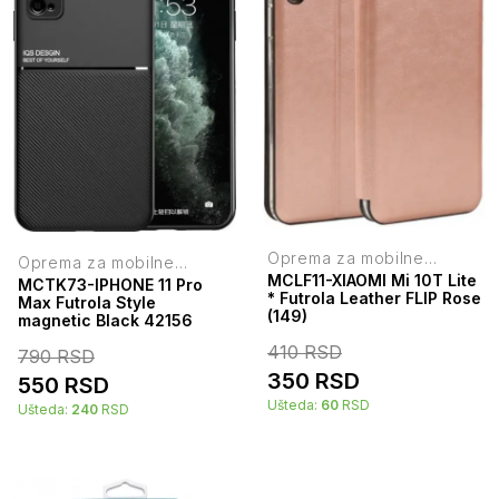
Oprema za mobilne
Oprema za mobilne
telefone
telefone
MCLF11-XIAOMI Mi 10T Lite
MCTK73-IPHONE 11 Pro
* Futrola Leather FLIP Rose
Max Futrola Style
(149)
magnetic Black 42156
410
RSD
790
RSD
350
RSD
550
RSD
Ušteda:
60
RSD
Ušteda:
240
RSD