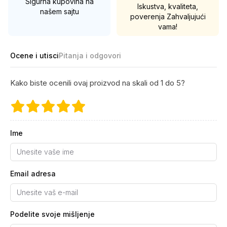
Sigurna kupovina na
Iskustva, kvaliteta,
našem sajtu
poverenja
Zahvaljujući
vama!
Ocene i utisci
Pitanja i odgovori
Kako biste ocenili ovaj proizvod na skali od 1 do 5?
Ime
Email adresa
Podelite svoje mišljenje