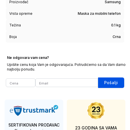
Proizvođač
Samsung
Vrsta opreme
Maska za mobilni telefon
Težina
0.1 kg
Boja
Crna
Ne odgovara vam cena?
Upišite cenu koja Vam je odgovarajuća. Potrudićemo sa da Vam damo
najbolju ponudu.
Pošalji
SERTIFIKOVAN PRODAVAC
23 GODINA SA VAMA