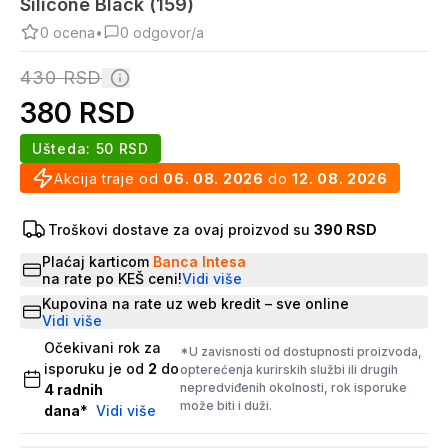
Silicone Black (159)
0
ocena
•
0
odgovor/a
430
RSD
380
RSD
Ušteda:
50
RSD
Akcija traje od
06. 08. 2026
do
12. 08. 2026
Troškovi dostave za ovaj proizvod su
390 RSD
Plaćaj karticom
Banca Intesa
na rate po KEŠ ceni!
Vidi više
Kupovina na rate uz web kredit – sve online
Vidi više
Očekivani rok za
*U zavisnosti od dostupnosti proizvoda,
isporuku je od
2
do
opterećenja kurirskih službi ili drugih
nepredviđenih okolnosti, rok isporuke
4
radnih
može biti i duži.
dana
*
Vidi više