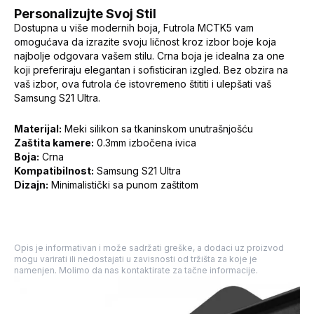
Personalizujte Svoj Stil
Dostupna u više modernih boja, Futrola MCTK5 vam
omogućava da izrazite svoju ličnost kroz izbor boje koja
najbolje odgovara vašem stilu. Crna boja je idealna za one
koji preferiraju elegantan i sofisticiran izgled. Bez obzira na
vaš izbor, ova futrola će istovremeno štititi i ulepšati vaš
Samsung S21 Ultra.
Materijal:
Meki silikon sa tkaninskom unutrašnjošću
Zaštita kamere:
0.3mm izbočena ivica
Boja:
Crna
Kompatibilnost:
Samsung S21 Ultra
Dizajn:
Minimalistički sa punom zaštitom
Opis je informativan i može sadržati greške, a dodaci uz proizvod
mogu varirati ili nedostajati u zavisnosti od tržišta za koje je
namenjen. Molimo da nas kontaktirate za tačne informacije.