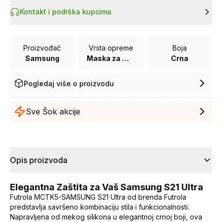
Kontakt i podrška kupcima
Proizvođač
Vrsta opreme
Boja
Samsung
Maska za mobilni telefon
Crna
Pogledaj više o proizvodu
Sve Šok akcije
Opis proizvoda
Elegantna Zaštita za Vaš Samsung S21 Ultra
Futrola MCTK5-SAMSUNG S21 Ultra od brenda Futrola
predstavlja savršeno kombinaciju stila i funkcionalnosti.
Napravljena od mekog silikona u elegantnoj crnoj boji, ova