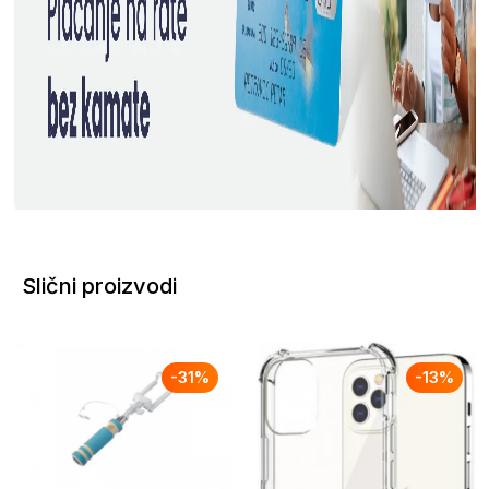
Slični proizvodi
-
31
%
-
13
%