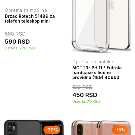
Oprema za mobilne
telefone
Drzac Rotech 51489 za
telefon teleskop mini
860
RSD
590
RSD
Ušteda:
270
RSD
Oprema za mobilne
telefone
MCTT3-IPH 11 * Futrola
hardcase silicone
providna (189) 40963
520
RSD
450
RSD
Ušteda:
70
RSD
-
30
%
-
15
%