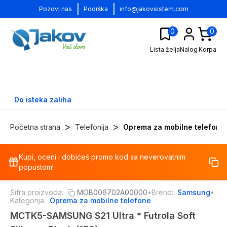
|
|
Pozovi nas
Podrška
info@jakovsistem.com
0
0
Lista želja
Nalog
Korpa
Do isteka zaliha
>
>
Početna strana
Telefonija
Oprema za mobilne telefone
Kupi, oceni i dobićeš promo kod sa neverovatnim
-
12
%
popustom!
Šifra proizvoda:
MOB006702A00000
•
Brend:
Samsung
•
Kategorija:
Oprema za mobilne telefone
MCTK5-SAMSUNG S21 Ultra * Futrola Soft