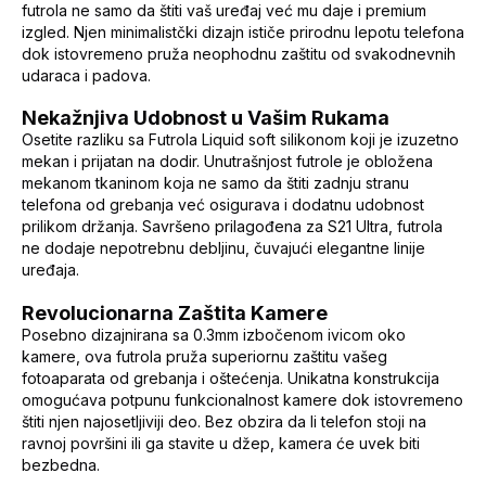
futrola ne samo da štiti vaš uređaj već mu daje i premium
izgled. Njen minimalistčki dizajn ističe prirodnu lepotu telefona
dok istovremeno pruža neophodnu zaštitu od svakodnevnih
udaraca i padova.
Nekažnjiva Udobnost u Vašim Rukama
Osetite razliku sa Futrola Liquid soft silikonom koji je izuzetno
mekan i prijatan na dodir. Unutrašnjost futrole je obložena
mekanom tkaninom koja ne samo da štiti zadnju stranu
telefona od grebanja već osigurava i dodatnu udobnost
prilikom držanja. Savršeno prilagođena za S21 Ultra, futrola
ne dodaje nepotrebnu debljinu, čuvajući elegantne linije
uređaja.
Revolucionarna Zaštita Kamere
Posebno dizajnirana sa 0.3mm izbočenom ivicom oko
kamere, ova futrola pruža superiornu zaštitu vašeg
fotoaparata od grebanja i oštećenja. Unikatna konstrukcija
omogućava potpunu funkcionalnost kamere dok istovremeno
štiti njen najosetljiviji deo. Bez obzira da li telefon stoji na
ravnoj površini ili ga stavite u džep, kamera će uvek biti
bezbedna.