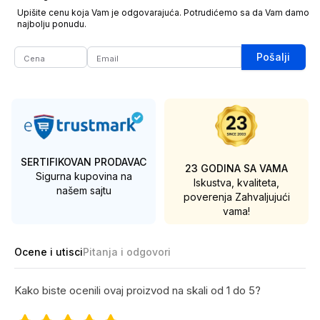
Upišite cenu koja Vam je odgovarajuća. Potrudićemo sa da Vam damo
najbolju ponudu.
Pošalji
SERTIFIKOVAN PRODAVAC
23 GODINA SA VAMA
Sigurna kupovina na
Iskustva, kvaliteta,
našem sajtu
poverenja
Zahvaljujući
vama!
Ocene i utisci
Pitanja i odgovori
Kako biste ocenili ovaj proizvod na skali od 1 do 5?