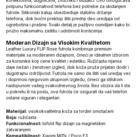
konektorima, dugmićima, zvučniku i slušalici. Ovo omogućava
potpunu funkcionalnost telefona bez potrebe za skidanjem
futrole. Silikonski kalup obezbeđuje stabilno držanje
telefona, dok bočni preklop štiti prednji deo uredjaja od
ogrebotina i prašine. Svaki detalj je pažljivo osmišljen kako bi
pružio maksimalnu zaštitu i udobnost korišćenja.
Moderan Dizajn sa Visokim Kvalitetom
Leather Luxury FLIP Rose futrola kombinuje premium
materijale sa moderanim dizajnom, čineći je idealnim izborom
za korisnike koji cene kvalitet i estetiku. Ružičasta nijansa
daje nežan i ženstven izgled, dok koža pruža prijatan dodir i
dugotrajnu izdržljivost. Futrola ne samo da štiti vaš uredjaj već
i doprinosi njegovom ukupnom izgledu, čineći ga stilskom
nadopunom vašeg svakodnevnog života. Bez obzira da li ste
u pokretu ili na poslu, ova futrola će osigurati da vaš telefon
ostane siguran i elegantan.
Materijal:
visokokvalitetna koža sa tvrdim omotačem
Boja:
ružičasta
Funkcionalnost:
bifold flip dizajn sa magnetskim
zatvaranjem
Kompatibilnost:
Xiaomi Mi11x / Poco F3