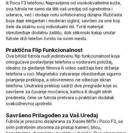
ili Poco F3 telefonu. Napravljena od visokokvalitetne kože,
ova futrola ne samo da štiti vaš uredjaj od ogrebotina i
udaraca, već i dodaje notu sofisticiranog dizajna. Ružičasta
boja daje elegantan i moderan izgled, savršen za one koji
žele da istaknu svoj individualni stil. Tvrdi materijal
obezbeđuje dodatnu zaštitu, dok silikonski kalup unutar
futrole drži telefon čvrsto na svom mestu.
Praktična Flip Funkcionalnost
Ova bifold futrola nudi jedinstvenu flip funkcionalnost koja
omogućava postavljanje telefona u vodoravni položaj,
idealno za gledanje filmova ili video sadržaja bez držanja
telefona u ruci. Magnetsko zatvaranje obezbeđuje sigurno
prianjanje preklopa, a istovremeno ne oštećuje ekran
telefona. Unutrašnji preklop sadrži dve pregrade koje su
savršene za čuvanje novčanica, kartica ili drugih sitnih
predmeta, čime se futrola pretvara u praktičan dodatak
svakodnevnoj upotrebi.
Savršeno Prilagođen za Vaš Uređaj
Futrola je precizno dizajnirana za Xiaomi Mi11x i Poco F3, sa
svim potrebnim otvorima za pristup kameri, blicu,