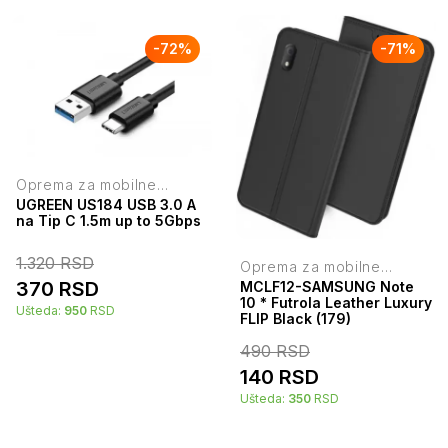
-
72
%
-
71
%
Oprema za mobilne
telefone
UGREEN US184 USB 3.0 A
na Tip C 1.5m up to 5Gbps
1.320
RSD
Oprema za mobilne
telefone
370
RSD
MCLF12-SAMSUNG Note
10 * Futrola Leather Luxury
Ušteda:
950
RSD
FLIP Black (179)
490
RSD
140
RSD
Ušteda:
350
RSD