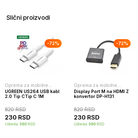
Slični proizvodi
-
72
%
-
72
%
Oprema za mobilne
Oprema za mobilne
telefone
telefone
UGREEN US264 USB kabl
Display Port M na HDMI Z
2.0 Tip CTip C 1M
konvertor DP-H131
820
RSD
820
RSD
230
RSD
230
RSD
Ušteda:
590
RSD
Ušteda:
590
RSD