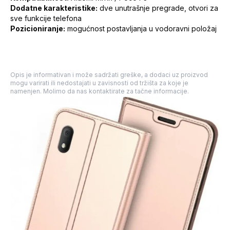
Dodatne karakteristike:
dve unutrašnje pregrade, otvori za
sve funkcije telefona
Pozicioniranje:
mogućnost postavljanja u vodoravni položaj
Opis je informativan i može sadržati greške, a dodaci uz proizvod
mogu varirati ili nedostajati u zavisnosti od tržišta za koje je
namenjen. Molimo da nas kontaktirate za tačne informacije.