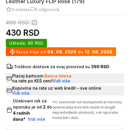
Leather Luxury FLIP Rose (179)
0
ocena
•
0
odgovor/a
490
RSD
430
RSD
Ušteda:
60
RSD
Akcija traje od
06. 08. 2026
do
12. 08. 2026
Troškovi dostave za ovaj proizvod su
390 RSD
Plaćaj karticom
Banca Intesa
na rate po KEŠ ceni!
Vidi više
Kupovina na rate uz web kredit – sve online
Vidi više
Očekivani rok za
*U zavisnosti od dostupnosti proizvoda,
isporuku je od
2
do
opterećenja kurirskih službi ili drugih
nepredviđenih okolnosti, rok isporuke
4
radnih
može biti i duži.
dana
*
Vidi više