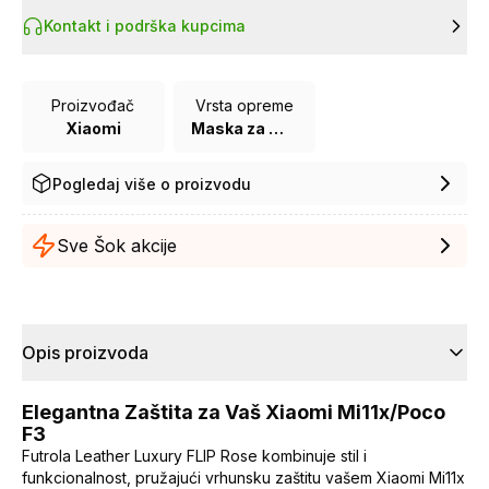
Kontakt i podrška kupcima
Proizvođač
Vrsta opreme
Xiaomi
Maska za mobilni telefon
Pogledaj više o proizvodu
Sve Šok akcije
Opis proizvoda
Elegantna Zaštita za Vaš Xiaomi Mi11x/Poco
F3
Futrola Leather Luxury FLIP Rose kombinuje stil i
funkcionalnost, pružajući vrhunsku zaštitu vašem Xiaomi Mi11x