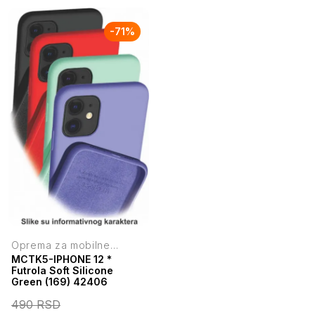
-
71
%
Oprema za mobilne
telefone
MCTK5-IPHONE 12 *
Futrola Soft Silicone
Green (169) 42406
490
RSD