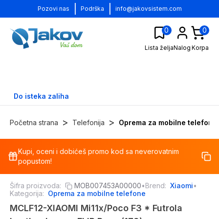
|
|
Pozovi nas
Podrška
info@jakovsistem.com
0
0
Lista želja
Nalog
Korpa
Do isteka zaliha
>
>
Početna strana
Telefonija
Oprema za mobilne telefone
Kupi, oceni i dobićeš promo kod sa neverovatnim
-
12
%
popustom!
Šifra proizvoda:
MOB007453A00000
•
Brend:
Xiaomi
•
Kategorija:
Oprema za mobilne telefone
MCLF12-XIAOMI Mi11x/Poco F3 * Futrola