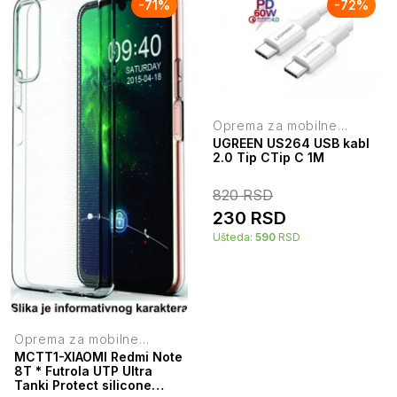
-
71
%
-
72
%
Oprema za mobilne
telefone
UGREEN US264 USB kabl
2.0 Tip CTip C 1M
820
RSD
230
RSD
Ušteda:
590
RSD
Oprema za mobilne
telefone
MCTT1-XIAOMI Redmi Note
8T * Futrola UTP Ultra
Tanki Protect silicone