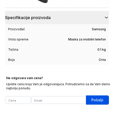
Specifikacije proizvoda
Proizvođač
Samsung
Vrsta opreme
Maska za mobilni telefon
Težina
0.1 kg
Boja
Crna
Ne odgovara vam cena?
Upišite cenu koja Vam je odgovarajuća. Potrudićemo sa da Vam damo
najbolju ponudu.
Pošalji