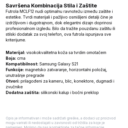
Savršena Kombinacija Stila i Zaštite
Futrola MCLF12 nudi optimalnu ravnotežu između zaštite i
estetike. Tvrdi materijali i pažljivo osmišljeni detalji čine je
izdržljivom i dugotrajnom, dok elegantni dizajn doprinosi
profesionalnom izgledu. Bilo da tražite pouzdanu zaštitu ili
stilski dodatak za svoj telefon, ova futrola ispunjava sve
kriterijume.
Materijal:
visokokvalitetna koža sa tvrdim omotačem
Boja:
crna
Kompatibilnost:
Samsung Galaxy S21
Funkcije:
magnetsko zatvaranje, horizontalni položaj,
unutrašnje pregrade
Otvori:
prilagođeni za kameru, blic, konektore, dugmadi i
zvučnike
Dodatna zaštita:
silikonski kalup i bočni preklop
Opis je informativan i može sadržati greške, a dodaci uz proizvod
mogu varirati ili nedostajati u zavisnosti od tržišta za koje je
namenjen. Molimo da nas kontaktirate za tačne informacije.