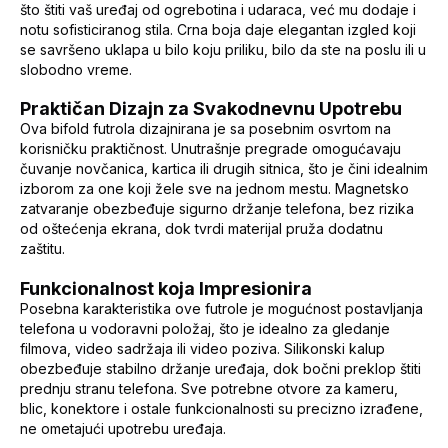
što štiti vaš uređaj od ogrebotina i udaraca, već mu dodaje i
notu sofisticiranog stila. Crna boja daje elegantan izgled koji
se savršeno uklapa u bilo koju priliku, bilo da ste na poslu ili u
slobodno vreme.
Praktičan Dizajn za Svakodnevnu Upotrebu
Ova bifold futrola dizajnirana je sa posebnim osvrtom na
korisničku praktičnost. Unutrašnje pregrade omogućavaju
čuvanje novčanica, kartica ili drugih sitnica, što je čini idealnim
izborom za one koji žele sve na jednom mestu. Magnetsko
zatvaranje obezbeđuje sigurno držanje telefona, bez rizika
od oštećenja ekrana, dok tvrdi materijal pruža dodatnu
zaštitu.
Funkcionalnost koja Impresionira
Posebna karakteristika ove futrole je mogućnost postavljanja
telefona u vodoravni položaj, što je idealno za gledanje
filmova, video sadržaja ili video poziva. Silikonski kalup
obezbeđuje stabilno držanje uređaja, dok bočni preklop štiti
prednju stranu telefona. Sve potrebne otvore za kameru,
blic, konektore i ostale funkcionalnosti su precizno izrađene,
ne ometajući upotrebu uređaja.