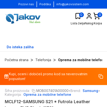
|
|
Pozovi nas
Podrška
info@jakovsistem.com
0
0
Lista želja
Nalog
Korpa
Do isteka zaliha
>
>
Početna strana
Telefonija
Oprema za mobilne telefone
Kupi, oceni i dobićeš promo kod sa neverovatnim
-
12
%
popustom!
Šifra proizvoda:
MOB007401A00000
•
Brend:
Samsung
•
Kategorija:
Oprema za mobilne telefone
MCLF12-SAMSUNG S21 * Futrola Leather