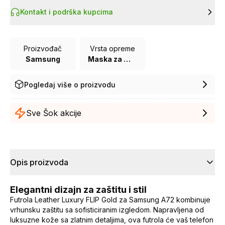
Kontakt i podrška kupcima
Proizvođač
Vrsta opreme
Samsung
Maska za mobilni telefon
Pogledaj više o proizvodu
Sve Šok akcije
Opis proizvoda
Elegantni dizajn za zaštitu i stil
Futrola Leather Luxury FLIP Gold za Samsung A72 kombinuje
vrhunsku zaštitu sa sofisticiranim izgledom. Napravljena od
luksuzne kože sa zlatnim detaljima, ova futrola će vaš telefon