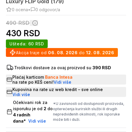
Luxury FLIP Gold (179)
0
ocena
•
0
odgovor/a
490
RSD
430
RSD
Ušteda:
60
RSD
Akcija traje od
06. 08. 2026
do
12. 08. 2026
Troškovi dostave za ovaj proizvod su
390 RSD
Plaćaj karticom
Banca Intesa
na rate po KEŠ ceni!
Vidi više
Kupovina na rate uz web kredit – sve online
Vidi više
Očekivani rok za
*U zavisnosti od dostupnosti proizvoda,
isporuku je od
2
do
opterećenja kurirskih službi ili drugih
nepredviđenih okolnosti, rok isporuke
4
radnih
može biti i duži.
dana
*
Vidi više