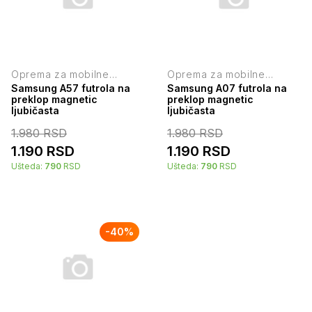
Oprema za mobilne
Oprema za mobilne
telefone
telefone
Samsung A57 futrola na
Samsung A07 futrola na
preklop magnetic
preklop magnetic
ljubičasta
ljubičasta
1.980
RSD
1.980
RSD
1.190
RSD
1.190
RSD
Ušteda:
790
RSD
Ušteda:
790
RSD
-
40
%