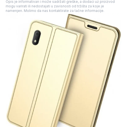
Opis je informativan i može sadržati greške, a dodaci uz proizvod
mogu varirati ili nedostajati u zavisnosti od tržišta za koje je
namenjen. Molimo da nas kontaktirate za tačne informacije.