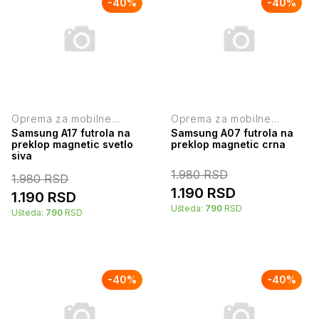
-
40
%
-
40
%
Oprema za mobilne
Oprema za mobilne
telefone
telefone
Samsung A17 futrola na
Samsung A07 futrola na
preklop magnetic svetlo
preklop magnetic crna
siva
1.980
RSD
1.980
RSD
1.190
RSD
1.190
RSD
Ušteda:
790
RSD
Ušteda:
790
RSD
-
40
%
-
40
%