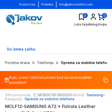
|
|
Pozovi nas
Podrška
info@jakovsistem.com
0
0
Lista želja
Nalog
Korpa
Do isteka zaliha
>
>
Početna strana
Telefonija
Oprema za mobilne telefone
Kupi, oceni i dobićeš promo kod sa neverovatnim
-
12
%
popustom!
Šifra proizvoda:
MOB007457A00000
•
Brend:
Samsung
•
Kategorija:
Oprema za mobilne telefone
MCLF12-SAMSUNG A72 * Futrola Leather