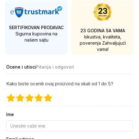
SERTIFIKOVAN PRODAVAC
23 GODINA SA VAMA
Sigurna kupovina na
Iskustva, kvaliteta,
našem sajtu
poverenja
Zahvaljujući
vama!
Ocene i utisci
Pitanja i odgovori
Kako biste ocenili ovaj proizvod na skali od 1 do 5?
Ime