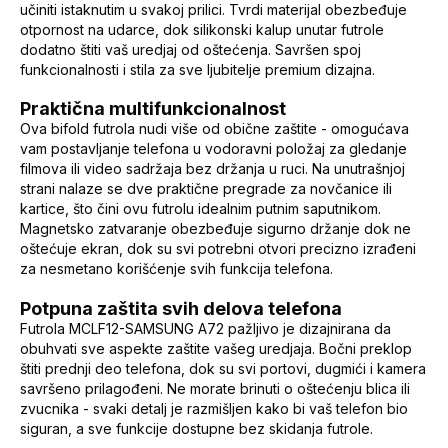
učiniti istaknutim u svakoj prilici. Tvrdi materijal obezbeđuje
otpornost na udarce, dok silikonski kalup unutar futrole
dodatno štiti vaš uredjaj od oštećenja. Savršen spoj
funkcionalnosti i stila za sve ljubitelje premium dizajna.
Praktična multifunkcionalnost
Ova bifold futrola nudi više od obične zaštite - omogućava
vam postavljanje telefona u vodoravni položaj za gledanje
filmova ili video sadržaja bez držanja u ruci. Na unutrašnjoj
strani nalaze se dve praktične pregrade za novčanice ili
kartice, što čini ovu futrolu idealnim putnim saputnikom.
Magnetsko zatvaranje obezbeđuje sigurno držanje dok ne
oštećuje ekran, dok su svi potrebni otvori precizno izrađeni
za nesmetano korišćenje svih funkcija telefona.
Potpuna zaštita svih delova telefona
Futrola MCLF12-SAMSUNG A72 pažljivo je dizajnirana da
obuhvati sve aspekte zaštite vašeg uredjaja. Bočni preklop
štiti prednji deo telefona, dok su svi portovi, dugmići i kamera
savršeno prilagođeni. Ne morate brinuti o oštećenju blica ili
zvucnika - svaki detalj je razmišljen kako bi vaš telefon bio
siguran, a sve funkcije dostupne bez skidanja futrole.