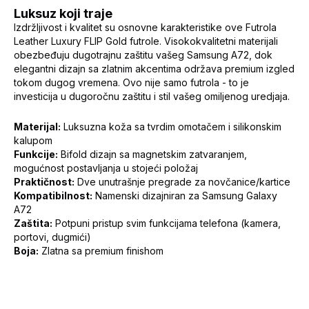
Luksuz koji traje
Izdržljivost i kvalitet su osnovne karakteristike ove Futrola
Leather Luxury FLIP Gold futrole. Visokokvalitetni materijali
obezbeđuju dugotrajnu zaštitu vašeg Samsung A72, dok
elegantni dizajn sa zlatnim akcentima održava premium izgled
tokom dugog vremena. Ovo nije samo futrola - to je
investicija u dugoročnu zaštitu i stil vašeg omiljenog uredjaja.
Materijal:
Luksuzna koža sa tvrdim omotačem i silikonskim
kalupom
Funkcije:
Bifold dizajn sa magnetskim zatvaranjem,
mogućnost postavljanja u stojeći položaj
Praktičnost:
Dve unutrašnje pregrade za novčanice/kartice
Kompatibilnost:
Namenski dizajniran za Samsung Galaxy
A72
Zaštita:
Potpuni pristup svim funkcijama telefona (kamera,
portovi, dugmići)
Boja:
Zlatna sa premium finishom