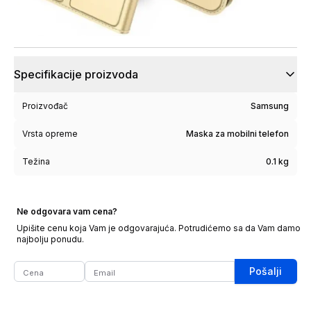
Specifikacije proizvoda
Proizvođač
Samsung
Vrsta opreme
Maska za mobilni telefon
Težina
0.1 kg
Ne odgovara vam cena?
Upišite cenu koja Vam je odgovarajuća. Potrudićemo sa da Vam damo
najbolju ponudu.
Pošalji